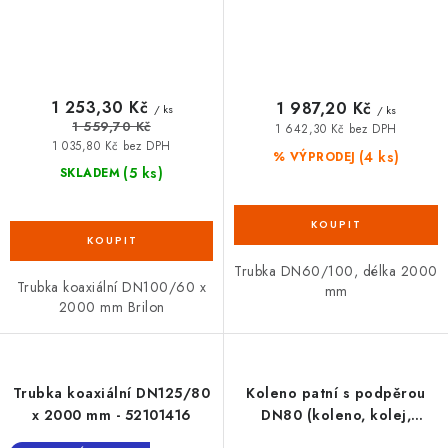
1 253,30 Kč
1 987,20 Kč
/ ks
/ ks
1 559,70 Kč
1 642,30 Kč bez DPH
1 035,80 Kč bez DPH
(4 ks)
% VÝPRODEJ
(5 ks)
SKLADEM
Trubka DN60/100, délka 2000
Trubka koaxiální DN100/60 x
mm
2000 mm Brilon
Trubka koaxiální DN125/80
Koleno patní s podpěrou
x 2000 mm - 52101416
DN80 (koleno, kolej,
opěrná tyč)