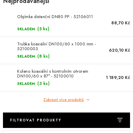
Nejprodávanější
⚡ NOVINKA
🎁 ODMĚNY ZA BODY
Objímka distanční DN80 PP - 52106011
88,70 Kč
(5 ks)
SKLADEM
🏆 WESPO BONUS
Trubka koaxiální DN100/60 x 1000 mm -
KONTAKT
52100003
620,10 Kč
(8 ks)
SKLADEM
TOPENÁŘSKÁ AKADEMIE
Koleno koaxiální s kontrolním otvorem
DN100/60 x 87° - 52100010
OBCHODNÍ PODMÍNKY
1 189,20 Kč
(3 ks)
SKLADEM
O NÁS
Zobrazit více produktů
🚚 STAV OBJEDNÁVKY
FILTROVAT PRODUKTY
DOPRAVA A PLATBA