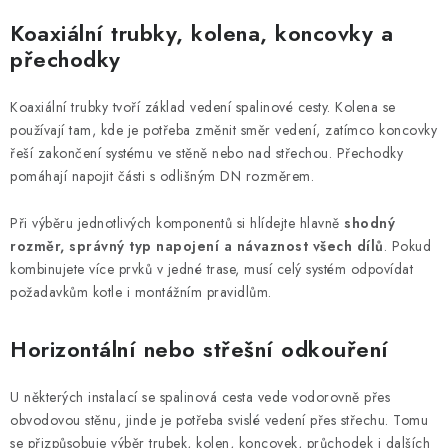
Koaxiální trubky, kolena, koncovky a
přechodky
Koaxiální trubky tvoří základ vedení spalinové cesty. Kolena se
používají tam, kde je potřeba změnit směr vedení, zatímco koncovky
řeší zakončení systému ve stěně nebo nad střechou. Přechodky
pomáhají napojit části s odlišným DN rozměrem.
Při výběru jednotlivých komponentů si hlídejte hlavně
shodný
rozměr, správný typ napojení a návaznost všech dílů
. Pokud
kombinujete více prvků v jedné trase, musí celý systém odpovídat
požadavkům kotle i montážním pravidlům.
Horizontální nebo střešní odkouření
U některých instalací se spalinová cesta vede vodorovně přes
obvodovou stěnu, jinde je potřeba svislé vedení přes střechu. Tomu
se přizpůsobuje výběr trubek, kolen, koncovek, průchodek i dalších