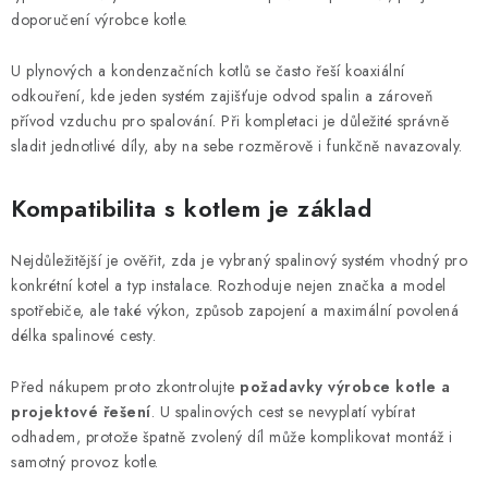
n
y
doporučení výrobce kotle.
í
v
ý
U plynových a kondenzačních kotlů se často řeší koaxiální
p
odkouření, kde jeden systém zajišťuje odvod spalin a zároveň
přívod vzduchu pro spalování. Při kompletaci je důležité správně
i
sladit jednotlivé díly, aby na sebe rozměrově i funkčně navazovaly.
s
u
Kompatibilita s kotlem je základ
Nejdůležitější je ověřit, zda je vybraný spalinový systém vhodný pro
konkrétní kotel a typ instalace. Rozhoduje nejen značka a model
spotřebiče, ale také výkon, způsob zapojení a maximální povolená
délka spalinové cesty.
Před nákupem proto zkontrolujte
požadavky výrobce kotle a
projektové řešení
. U spalinových cest se nevyplatí vybírat
odhadem, protože špatně zvolený díl může komplikovat montáž i
samotný provoz kotle.