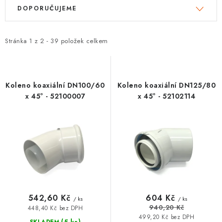
V
Ř
DOPORUČUJEME
VRÁCENÍ ZBOŽÍ A REKLAMACE
ý
a
p
z
MOJE OBJEDNÁVKA
i
e
Stránka
1
z
2
-
39
položek celkem
s
n
ZNAČKY
p
í
r
p
Koleno koaxiální DN100/60
Koleno koaxiální DN125/80
Hodnocení obchodu
🚚 Stav objednávky
Doprava a platba
o
r
x 45° - 52100007
x 45° - 52102114
Kontakt
Obchodní podmínky
d
o
Podmínky ochrany osobních údajů
Moje objednávka
u
d
k
u
t
k
ů
t
ů
542,60 Kč
604 Kč
/ ks
/ ks
940,20 Kč
448,40 Kč bez DPH
499,20 Kč bez DPH
(5 ks)
SKLADEM