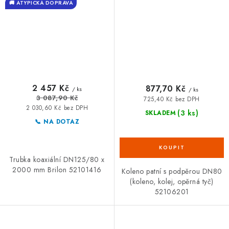
🚚 ATYPICKÁ DOPRAVA
2 457 Kč
877,70 Kč
/ ks
/ ks
3 087,90 Kč
725,40 Kč bez DPH
2 030,60 Kč bez DPH
(3 ks)
SKLADEM
📞 NA DOTAZ
Trubka koaxiální DN125/80 x
2000 mm Brilon 52101416
Koleno patní s podpěrou DN80
(koleno, kolej, opěrná tyč)
52106201