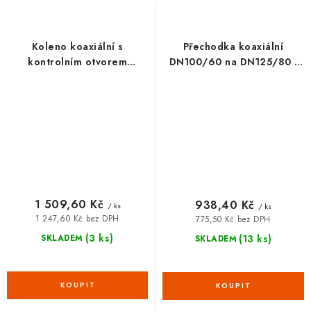
Koleno koaxiální s
Přechodka koaxiální
kontrolním otvorem
DN100/60 na DN125/80 -
DN125/80 x 87° - 52103203
52105601
1 509,60 Kč
938,40 Kč
/ ks
/ ks
1 247,60 Kč bez DPH
775,50 Kč bez DPH
(3 ks)
(13 ks)
SKLADEM
SKLADEM