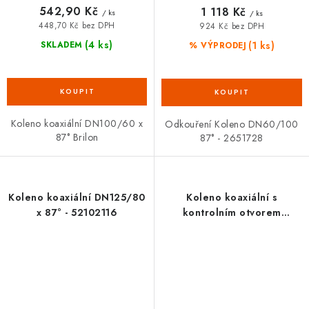
542,90 Kč
1 118 Kč
/ ks
/ ks
448,70 Kč bez DPH
924 Kč bez DPH
(4 ks)
(1 ks)
SKLADEM
% VÝPRODEJ
Koleno koaxiální DN100/60 x
Odkouření Koleno DN60/100
87° Brilon
87° - 2651728
Koleno koaxiální DN125/80
Koleno koaxiální s
x 87° - 52102116
kontrolním otvorem
DN100/60 x 87° - 52100010