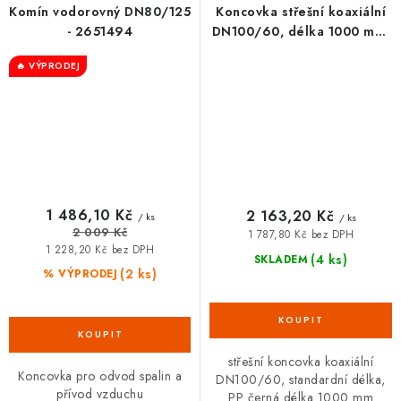
Komín vodorovný DN80/125
Koncovka střešní koaxiální
- 2651494
DN100/60, délka 1000 mm,
PP černá
🔥 VÝPRODEJ
1 486,10 Kč
2 163,20 Kč
/ ks
/ ks
2 009 Kč
1 787,80 Kč bez DPH
1 228,20 Kč bez DPH
(4 ks)
SKLADEM
(2 ks)
% VÝPRODEJ
střešní koncovka koaxiální
Koncovka pro odvod spalin a
DN100/60, standardní délka,
přívod vzduchu
PP černá délka 1000 mm