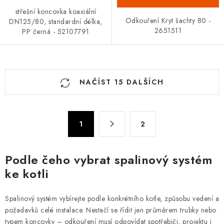
střešní koncovka koaxiální
Odkouření Kryt šachty 80 -
DN125/80, standardní délka,
2651511
PP černá - 52107791
O
NAČÍST 15 DALŠÍCH
v
l
á
S
d
1
2
t
a
r
c
á
Podle čeho vybrat spalinový systém
n
í
ke kotli
k
p
o
r
v
Spalinový systém vybírejte podle konkrétního kotle, způsobu vedení a
v
á
požadavků celé instalace. Nestačí se řídit jen průměrem trubky nebo
k
typem koncovky – odkouření musí odpovídat spotřebiči, projektu i