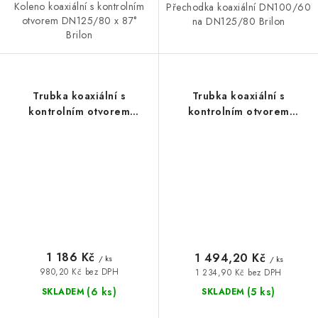
Koleno koaxiální s kontrolním
Přechodka koaxiální DN100/60
otvorem DN125/80 x 87°
na DN125/80 Brilon
Brilon
Trubka koaxiální s
Trubka koaxiální s
kontrolním otvorem
kontrolním otvorem
DN100/60 - 52100009
DN125/80 - 52103101
1 186 Kč
1 494,20 Kč
/ ks
/ ks
980,20 Kč bez DPH
1 234,90 Kč bez DPH
(6 ks)
(5 ks)
SKLADEM
SKLADEM