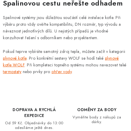
Spalinovou cestu neřešte odhadem
Spalinové systémy jsou důležitou součástí celé instalace kotle. Při
výběru proto vždy ověřte kompatibilitu, DN rozměr, typ vývodu a
návaznost jednotlivých dílů. U nejistých případů je vhodné
konzultovat řešení s odborníkem nebo projektantem.
Pokud teprve vybíráte samotný zdroj tepla, můžete začít v kategorii
plynové kotle
. Pro konkrétní sestavy WOLF se hodí také
plynové
kotle WOLF
. Při kompletaci topného systému mohou navazovat také
termostaty
nebo prvky pro
ohřev vody
.
DOPRAVA A RYCHLÁ
ODMĚNY ZA BODY
EXPEDICE
Vyměňte body z nákupů za
dárky.
Od 59 Kč. Objednávky do 13:00
odesíláme ještě dnes.