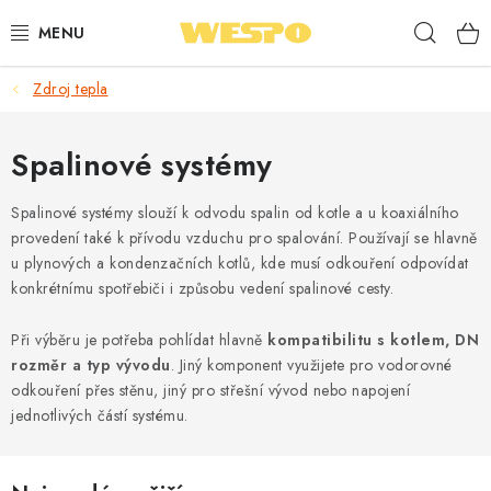
Přejít
Hleda
na
obsah
Zdroj tepla
ARMATURY PRO TOPENÍ A VODU
TOPENÍ A OHŘEV VODY
Spalinové systémy
TVAROVKY A TRUBKY
Spalinové systémy slouží k odvodu spalin od kotle a u koaxiálního
provedení také k přívodu vzduchu pro spalování. Používají se hlavně
u plynových a kondenzačních kotlů, kde musí odkouření odpovídat
VODOINSTALACE
konkrétnímu spotřebiči i způsobu vedení spalinové cesty.
NÁŘADÍ
Při výběru je potřeba pohlídat hlavně
kompatibilitu s kotlem, DN
rozměr a typ vývodu
. Jiný komponent využijete pro vodorovné
⭐ NEJLÉPE HODNOCENÉ
odkouření přes stěnu, jiný pro střešní vývod nebo napojení
jednotlivých částí systému.
🏷️ VÝPRODEJ