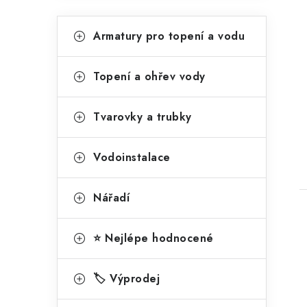
a
K
Přeskočit
Armatury pro topení a vodu
kategorie
n
a
t
e
Topení a ohřev vody
t
e
l
g
Tvarovky a trubky
o
r
Vodoinstalace
i
Nářadí
e
⭐ Nejlépe hodnocené
🏷️ Výprodej