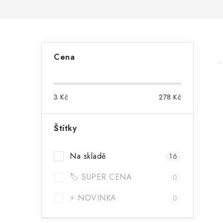
P
Cena
o
s
3
Kč
278
Kč
t
r
Štítky
i
a
Na skladě
16
n
🏷️ SUPER CENA
n
0
í
⚡ NOVINKA
0
p