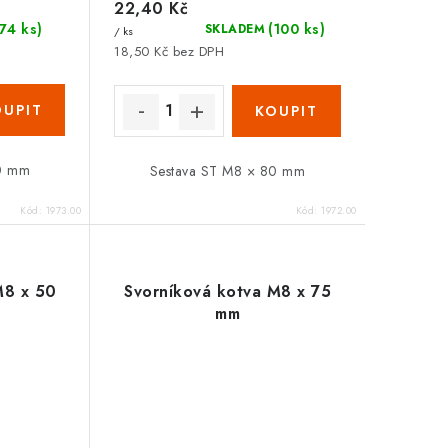
22,40 Kč
(74 ks)
(100 ks)
SKLADEM
/ ks
18,50 Kč bez DPH
50 mm
Sestava ST M8 × 80 mm
Kód:
1973.00
Kód:
1972.00
M8 x 50
Svorníková kotva M8 x 75
mm