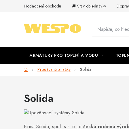
Přejít
Hodnocení obchodu
🚚 Stav objednávky
Doprav
na
obsah
ARMATURY PRO TOPENÍ A VODU
TOPEN
Domů
Prodávané značky
Solida
Solida
Firma Solida, spol. s r. o. je
česká rodinná výrob