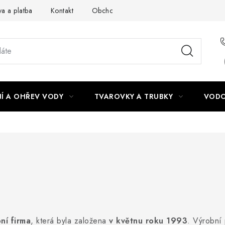
a a platba
Kontakt
Obchodní podmínky
Podmínky ochra
Í A OHŘEV VODY
TVAROVKY A TRUBKY
VODO
ní firma
, která byla založena
v květnu roku 1993
. Výrobní