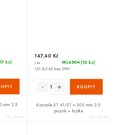
147,40 Kč
(17 ks)
(10 ks)
SKLADEM
/ ks
121,80 Kč bez DPH
00 mm 2.5
Konzola ST 41/21 × 300 mm 2.5
a
pozink + krytka
Kód:
5534.00
Kód:
1971.00