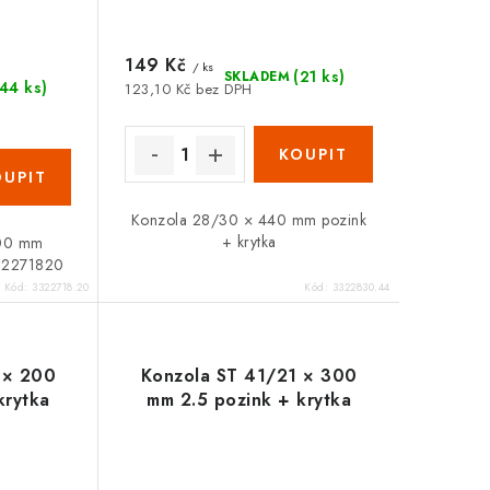
Zákaznická podpora
149 Kč
Stačí napsat, poradíme s čímkoli.
/ ks
(21 ks)
SKLADEM
(44 ks)
123,10 Kč bez DPH
Konzola 28/30 × 440 mm pozink
+ krytka
200 mm
 32271820
Kód:
3322718.20
Kód:
3322830.44
 × 200
Konzola ST 41/21 × 300
krytka
mm 2.5 pozink + krytka