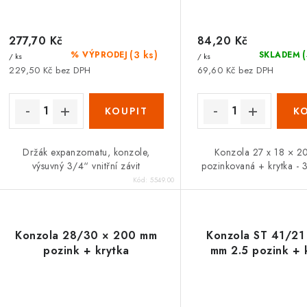
d
u
u
277,70 Kč
84,20 Kč
k
(3 ks)
% VÝPRODEJ
SKLADEM
/ ks
/ ks
k
t
229,50 Kč bez DPH
69,60 Kč bez DPH
ů
ů
Držák expanzomatu, konzole,
Konzola 27 x 18 × 
výsuvný 3/4“ vnitřní závit
pozinkovaná + krytka -
Kód:
5549.00
Konzola 28/30 × 200 mm
Konzola ST 41/21
pozink + krytka
mm 2.5 pozink + 