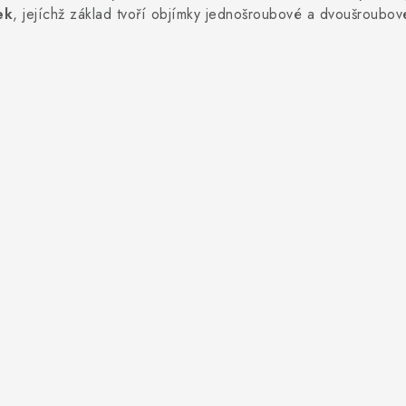
ek
, jejíchž základ tvoří objímky jednošroubové a dvoušroubo