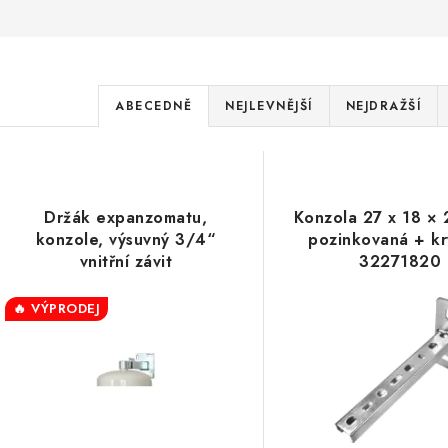
Ř
ABECEDNĚ
NEJLEVNĚJŠÍ
NEJDRAŽŠÍ
a
V
z
ý
e
Držák expanzomatu,
Konzola 27 x 18 ×
p
konzole, výsuvný 3/4“
pozinkovaná + kr
n
vnitřní závit
32271820
í
s
🔥 VÝPRODEJ
p
p
r
r
o
o
d