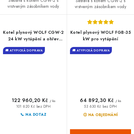
Sestava s kotlem CGW-2 s
Sestava s kotlem CGW-2 s
vrstveným zásobníkem vody
vrstveným zásobníkem vody
Kotel plynový WOLF CGW-2
Kotel plynový WOLF FGB-35
24 kW vytápění a ohřev
kW pro vytápění
vody
🚚 ATYPICKÁ DOPRAVA
🚚 ATYPICKÁ DOPRAVA
122 960,20 Kč
64 892,30 Kč
/ ks
/ ks
101 620 Kč bez DPH
53 630 Kč bez DPH
📞 NA DOTAZ
🛈 NA OBJEDNÁNÍ