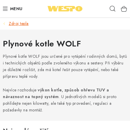
Přejít
Hleda
na
obsah
Zdroj tepla
ARMATURY PRO TOPENÍ A VODU
TOPENÍ A OHŘEV VODY
Plynové kotle WOLF
TVAROVKY A TRUBKY
Plynové kotle WOLF jsou určené pro vytápění rodinných domů, bytů
i technických objektů podle zvoleného výkonu a sestavy. Při výběru
je důležité rozlišit, zda má kotel řešit pouze vytápění, nebo také
VODOINSTALACE
přípravu teplé vody.
NÁŘADÍ
Nejvíce rozhoduje
výkon kotle, způsob ohřevu TUV a
návaznost na topný systém
. U jednotlivých modelů si proto
⭐ NEJLÉPE HODNOCENÉ
pohlídejte nejen kilowatty, ale také typ provedení, regulaci a
požadavky na montáž.
🏷️ VÝPRODEJ