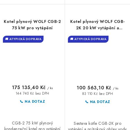
Kotel plynový WOLF CGB-2
Kotel plynový WOLF CGB-
75 kW pro vytápění
2K 20 kW vytápění a
průtokový ohřev TUV
🚚 ATYPICKÁ DOPRAVA
🚚 ATYPICKÁ DOPRAVA
175 135,40 Kč
100 563,10 Kč
/ ks
/ ks
144 740 Kč bez DPH
83 110 Kč bez DPH
📞 NA DOTAZ
📞 NA DOTAZ
CGB-2 75 kW plynový
Sestava kotle CGB-2K pro
kondenzační kotel pro vytápění
vytápění a průtokový ohřev vody