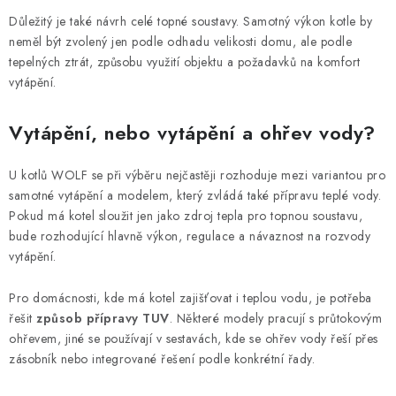
p
Důležitý je také návrh celé topné soustavy. Samotný výkon kotle by
r
neměl být zvolený jen podle odhadu velikosti domu, ale podle
v
tepelných ztrát, způsobu využití objektu a požadavků na komfort
k
vytápění.
y
v
Vytápění, nebo vytápění a ohřev vody?
ý
p
U kotlů WOLF se při výběru nejčastěji rozhoduje mezi variantou pro
i
samotné vytápění a modelem, který zvládá také přípravu teplé vody.
s
Pokud má kotel sloužit jen jako zdroj tepla pro topnou soustavu,
u
bude rozhodující hlavně výkon, regulace a návaznost na rozvody
vytápění.
Pro domácnosti, kde má kotel zajišťovat i teplou vodu, je potřeba
řešit
způsob přípravy TUV
. Některé modely pracují s průtokovým
ohřevem, jiné se používají v sestavách, kde se ohřev vody řeší přes
zásobník nebo integrované řešení podle konkrétní řady.