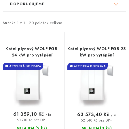
V
Ř
DOPORUČUJEME
ý
a
VRÁCENÍ ZBOŽÍ A REKLAMACE
p
z
MOJE OBJEDNÁVKA
i
e
Stránka
1
z
1
-
20
položek celkem
s
n
ZNAČKY
p
í
r
p
Kotel plynový WOLF FGB-
Kotel plynový WOLF FGB-28
Hodnocení obchodu
🚚 Stav objednávky
Doprava a platba
o
r
24 kW pro vytápění
kW pro vytápění
Kontakt
Obchodní podmínky
d
o
🚚 ATYPICKÁ DOPRAVA
🚚 ATYPICKÁ DOPRAVA
Podmínky ochrany osobních údajů
Moje objednávka
u
d
k
u
t
k
ů
t
ů
61 359,10 Kč
63 573,40 Kč
/ ks
/ ks
50 710 Kč bez DPH
52 540 Kč bez DPH
(2 ks)
(3 ks)
SKLADEM
SKLADEM