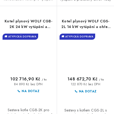
Kotel plynový WOLF CGB-
Kotel plynový WOLF CGS-
2K 24 kW vytápění a
2L 14 kW vytápění a ohřev
průtokový ohřev TUV
vody
🚚 ATYPICKÁ DOPRAVA
🚚 ATYPICKÁ DOPRAVA
102 716,90 Kč
148 672,70 Kč
/ ks
/ ks
84 890 Kč bez DPH
122 870 Kč bez DPH
📞 NA DOTAZ
📞 NA DOTAZ
Sestava kotle CGB-2K pro
Sestavy s kotlem CGS-2L s