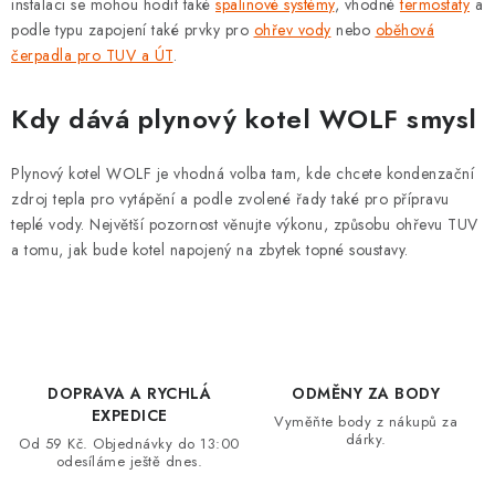
instalaci se mohou hodit také
spalinové systémy
, vhodné
termostaty
a
podle typu zapojení také prvky pro
ohřev vody
nebo
oběhová
čerpadla pro TUV a ÚT
.
Kdy dává plynový kotel WOLF smysl
Plynový kotel WOLF je vhodná volba tam, kde chcete kondenzační
zdroj tepla pro vytápění a podle zvolené řady také pro přípravu
teplé vody. Největší pozornost věnujte výkonu, způsobu ohřevu TUV
a tomu, jak bude kotel napojený na zbytek topné soustavy.
DOPRAVA A RYCHLÁ
ODMĚNY ZA BODY
EXPEDICE
Vyměňte body z nákupů za
dárky.
Od 59 Kč. Objednávky do 13:00
odesíláme ještě dnes.