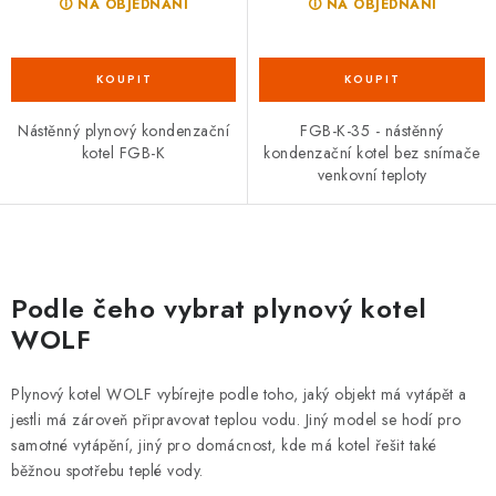
🛈 NA OBJEDNÁNÍ
🛈 NA OBJEDNÁNÍ
Nástěnný plynový kondenzační
FGB-K-35 - nástěnný
kotel FGB-K
kondenzační kotel bez snímače
venkovní teploty
O
v
Podle čeho vybrat plynový kotel
l
WOLF
á
d
Plynový kotel WOLF vybírejte podle toho, jaký objekt má vytápět a
a
jestli má zároveň připravovat teplou vodu. Jiný model se hodí pro
c
samotné vytápění, jiný pro domácnost, kde má kotel řešit také
í
běžnou spotřebu teplé vody.