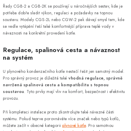
Řady CGB-2 a CGB-2K se používají u náročnějších sestav, kde je
potřeba dobře sladit výkon, regulaci a požadavky na topnou
soustavu. Modely CGS-2L nebo CGW-2 pak dávají smysl tam, kde
se vedle vytápění řeší také komfortnější příprava teplé vody v
návaznosti na konkrétní provedení kotle.
Regulace, spalinová cesta a návaznost
na systém
U plynového kondenzačního kotle nestačí řešit jen samotný model.
Pro správný provoz je důležitá také
vhodná regulace, správně
navržená spalinová cesta a kompatibilita s topnou
soustavou
. Tyto prvky mají vliv na komfort, bezpečnost i efektivitu
provozu.
Při kompletaci instalace proto zkontrolujte také návazné části
systému. Pokud teprve porovnáváte více značek nebo typů kotlů,
můžete začít v obecné kategorii
plynové kotle
. Pro samotnou