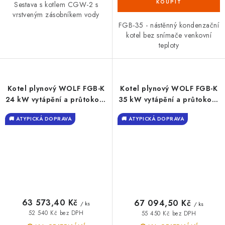
Sestava s kotlem CGW-2 s
vrstveným zásobníkem vody
FGB-35 - nástěnný kondenzační
kotel bez snímače venkovní
teploty
Kotel plynový WOLF FGB-K
Kotel plynový WOLF FGB-K
24 kW vytápění a průtokový
35 kW vytápění a průtokový
ohřev TUV
ohřev TUV
🚚 ATYPICKÁ DOPRAVA
🚚 ATYPICKÁ DOPRAVA
63 573,40 Kč
67 094,50 Kč
/ ks
/ ks
52 540 Kč bez DPH
55 450 Kč bez DPH