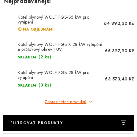
Nejprodávanější
⚡ NOVINKA
🎁 ODMĚNY ZA BODY
Kotel plynový WOLF FGB-35 kW pro
vytápění
64 892,30 Kč
🛈 NA OBJEDNÁNÍ
🏆 WESPO BONUS
Kotel plynový WOLF FGB-K 28 kW vytápění
KONTAKT
a průtokový ohřev TUV
65 327,90 Kč
(2 ks)
SKLADEM
TOPENÁŘSKÁ AKADEMIE
Kotel plynový WOLF FGB-28 kW pro
vytápění
63 573,40 Kč
OBCHODNÍ PODMÍNKY
(3 ks)
SKLADEM
O NÁS
Zobrazit více produktů
🚚 STAV OBJEDNÁVKY
FILTROVAT PRODUKTY
DOPRAVA A PLATBA