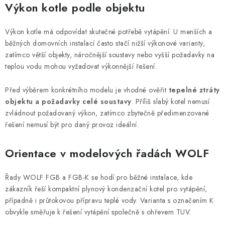
Výkon kotle podle objektu
Výkon kotle má odpovídat skutečné potřebě vytápění. U menších a
běžných domovních instalací často stačí nižší výkonové varianty,
zatímco větší objekty, náročnější soustavy nebo vyšší požadavky na
teplou vodu mohou vyžadovat výkonnější řešení.
Před výběrem konkrétního modelu je vhodné ověřit
tepelné ztráty
objektu a požadavky celé soustavy
. Příliš slabý kotel nemusí
zvládnout požadovaný výkon, zatímco zbytečně předimenzované
řešení nemusí být pro daný provoz ideální.
Orientace v modelových řadách WOLF
Řady WOLF FGB a FGB-K se hodí pro běžné instalace, kde
zákazník řeší kompaktní plynový kondenzační kotel pro vytápění,
případně i průtokovou přípravu teplé vody. Varianta s označením K
obvykle směřuje k řešení vytápění společně s ohřevem TUV.