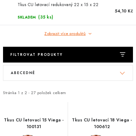
⚡ NOVINKA
Tkus CU letovací redukovaný 22 x 15 x 22
54,10 Kč
🎁 ODMĚNY ZA BODY
(35 ks)
SKLADEM
🏆 WESPO BONUS
Zobrazit více produktů
KONTAKT
FILTROVAT PRODUKTY
TOPENÁŘSKÁ AKADEMIE
V
Ř
ABECEDNĚ
ý
a
OBCHODNÍ PODMÍNKY
p
z
i
e
Stránka
1
z
2
-
27
položek celkem
O NÁS
s
n
p
í
🚚 STAV OBJEDNÁVKY
r
p
Tkus CU letovací 15 Viega -
Tkus CU letovací 18 Viega -
o
r
DOPRAVA A PLATBA
100131
100612