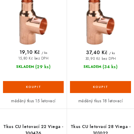
d
o
VRÁCENÍ ZBOŽÍ A REKLAMACE
u
d
k
u
MOJE OBJEDNÁVKA
t
k
ů
t
ZNAČKY
ů
19,10 Kč
37,40 Kč
/ ks
/ ks
Hodnocení obchodu
🚚 Stav objednávky
Doprava a platba
15,80 Kč bez DPH
30,90 Kč bez DPH
Kontakt
Obchodní podmínky
(29 ks)
(34 ks)
SKLADEM
SKLADEM
Podmínky ochrany osobních údajů
Moje objednávka
měděný tkus 15 letovací
měděný tkus 18 letovací
Tkus CU letovací 22 Viega -
Tkus CU letovací 28 Viega -
100476
101022