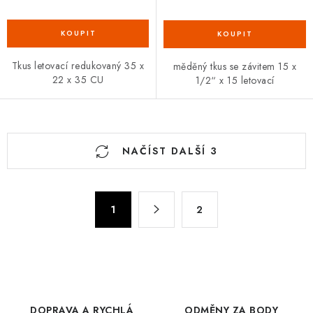
Tkus letovací redukovaný 35 x
měděný tkus se závitem 15 x
22 x 35 CU
1/2“ x 15 letovací
O
NAČÍST DALŠÍ 3
v
l
á
S
d
1
2
t
a
r
c
á
n
í
k
p
o
r
DOPRAVA A RYCHLÁ
ODMĚNY ZA BODY