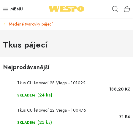
Přejít
Hleda
na
obsah
Měděné tvarovky pájecí
ARMATURY PRO TOPENÍ A VODU
TOPENÍ A OHŘEV VODY
Tkus pájecí
TVAROVKY A TRUBKY
Nejprodávanější
VODOINSTALACE
Tkus CU letovací 28 Viega - 101022
NÁŘADÍ
138,20 Kč
(24 ks)
SKLADEM
⭐ NEJLÉPE HODNOCENÉ
Tkus CU letovací 22 Viega - 100476
71 Kč
🏷️ VÝPRODEJ
(25 ks)
SKLADEM