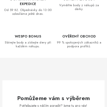
v
v
EXPEDICE
Vyměňte body z nákupů za
á
k
dárky.
Od 59 Kč. Objednávky do 13:00
n
odesíláme ještě dnes.
y
í
v
ý
p
WESPO BONUS
OVĚŘENÝ OBCHOD
i
Sbírejte body a získejte slevy při
99 % spokojených zákazníků a
s
každém nákupu.
podpora profíků.
u
Pomůžeme vám s výběrem
Potřebujete s něčím poradit? Jsme tu pro vás!