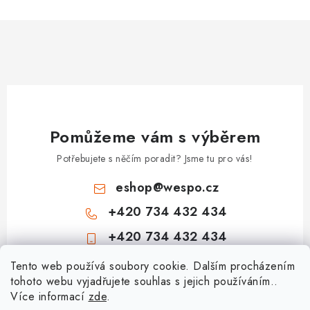
u
Pomůžeme vám s výběrem
Potřebujete s něčím poradit? Jsme tu pro vás!
eshop
@
wespo.cz
+420 734 432 434
+420 734 432 434
Z
Tento web používá soubory cookie. Dalším procházením
tohoto webu vyjadřujete souhlas s jejich používáním..
á
Více informací
zde
.
Informace pro vás
p