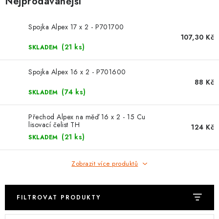
Nejprodávanější
⚡ NOVINKA
🎁 ODMĚNY ZA BODY
Spojka Alpex 17 x 2 - P701700
107,30 Kč
(21 ks)
SKLADEM
🏆 WESPO BONUS
Spojka Alpex 16 x 2 - P701600
KONTAKT
88 Kč
(74 ks)
SKLADEM
TOPENÁŘSKÁ AKADEMIE
Přechod Alpex na měď 16 x 2 - 15 Cu
lisovací čelist TH
124 Kč
OBCHODNÍ PODMÍNKY
(21 ks)
SKLADEM
O NÁS
Zobrazit více produktů
🚚 STAV OBJEDNÁVKY
FILTROVAT PRODUKTY
DOPRAVA A PLATBA