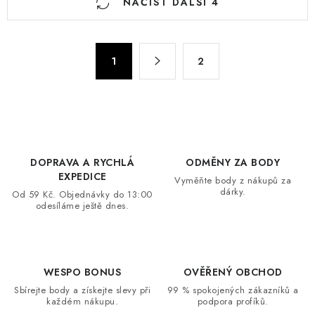
NAČÍST DALŠÍ 4
v
l
á
S
d
1
2
t
a
r
c
á
n
í
k
p
o
r
DOPRAVA A RYCHLÁ
ODMĚNY ZA BODY
v
v
EXPEDICE
Vyměňte body z nákupů za
á
k
dárky.
Od 59 Kč. Objednávky do 13:00
n
odesíláme ještě dnes.
y
í
v
ý
p
WESPO BONUS
OVĚŘENÝ OBCHOD
i
Sbírejte body a získejte slevy při
99 % spokojených zákazníků a
s
každém nákupu.
podpora profíků.