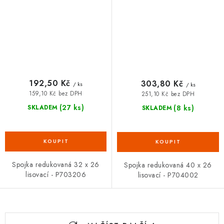
192,50 Kč
303,80 Kč
/ ks
/ ks
159,10 Kč bez DPH
251,10 Kč bez DPH
(27 ks)
(8 ks)
SKLADEM
SKLADEM
Spojka redukovaná 32 x 26
Spojka redukovaná 40 x 26
lisovací - P703206
lisovací - P704002
O