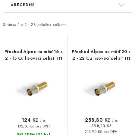
V
Ř
ABECEDNĚ
VRÁCENÍ ZBOŽÍ A REKLAMACE
ý
a
p
z
MOJE OBJEDNÁVKA
i
e
Stránka
1
z
2
-
28
položek celkem
s
n
ZNAČKY
p
í
r
p
Přechod Alpex na měď 16 x
Přechod Alpex na měď 20 x
Hodnocení obchodu
🚚 Stav objednávky
Doprava a platba
o
r
2 - 15 Cu lisovací čelist TH
2 - 22 Cu lisovací čelist TH
Kontakt
Obchodní podmínky
d
o
Podmínky ochrany osobních údajů
Moje objednávka
u
d
k
u
t
k
ů
t
ů
124 Kč
258,80 Kč
/ ks
/ ks
398,10 Kč
102,50 Kč bez DPH
213,90 Kč bez DPH
(21 ks)
SKLADEM