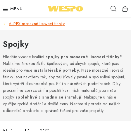
Přejít
Hleda
na
obsah
ALPEX mosazné lisovací fitinky
ARMATURY PRO TOPENÍ A VODU
TOPENÍ A OHŘEV VODY
Spojky
TVAROVKY A TRUBKY
Hledáte vysoce kvalitní
spojky pro mosazné lisovací fitinky
?
Nabízíme širokou škálu špičkových, odolných spojek, které jsou
ideální pro vaše
instalatérské potřeby
. Naše mosazné lisovací
VODOINSTALACE
fitinky jsou navrženy tak, aby zajišťovaly pevné a spolehlivé spojení,
které vydrží dlouhodobé použití i v náročných podmínkách. Díky
NÁŘADÍ
preciznímu zpracování a použití kvalitních materiálů jsou naše
spojky
spolehlivé
a
snadno se instalují
. Nakupujte u nás a
⭐ NEJLÉPE HODNOCENÉ
využijte rychlé dodání a skvělé ceny. Nechte si poradit od našich
odborníků a vyberte si správné řešení pro vaše projekty.
🏷️ VÝPRODEJ