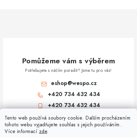
Pomůžeme vám s výběrem
Potřebujete s něčím poradit? Jsme tu pro vás!
eshop
@
wespo.cz
+420 734 432 434
+420 734 432 434
Z
Tento web používá soubory cookie. Dalším procházením
tohoto webu vyjadřujete souhlas s jejich používáním..
á
Více informací
zde
.
Informace pro vás
p