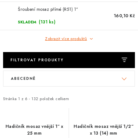
VRÁCENÍ ZBOŽÍ A REKLAMACE
Šroubení mosaz přímé (R51) 1”
160,10 Kč
(131 ks)
MOJE OBJEDNÁVKA
SKLADEM
ZNAČKY
Zobrazit více produktů
Hodnocení obchodu
🚚 Stav objednávky
Doprava a platba
FILTROVAT PRODUKTY
Kontakt
Obchodní podmínky
V
Ř
Podmínky ochrany osobních údajů
Moje objednávka
ABECEDNĚ
ý
a
p
z
i
e
Stránka
1
z
6
-
132
položek celkem
s
n
p
í
r
p
Hadičník mosaz vnější 1“ x
Hadičník mosaz vnější 1/2“
o
r
25 mm
x 13 (14) mm