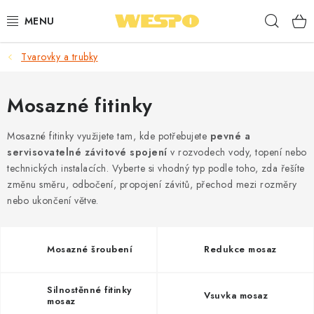
Přejít
Hleda
na
obsah
Tvarovky a trubky
ARMATURY PRO TOPENÍ A VODU
TOPENÍ A OHŘEV VODY
Mosazné fitinky
TVAROVKY A TRUBKY
Mosazné fitinky využijete tam, kde potřebujete
pevné a
servisovatelné závitové spojení
v rozvodech vody, topení nebo
technických instalacích. Vyberte si vhodný typ podle toho, zda řešíte
VODOINSTALACE
změnu směru, odbočení, propojení závitů, přechod mezi rozměry
nebo ukončení větve.
NÁŘADÍ
⭐ NEJLÉPE HODNOCENÉ
Mosazné šroubení
Redukce mosaz
🏷️ VÝPRODEJ
Silnostěnné fitinky
Vsuvka mosaz
mosaz