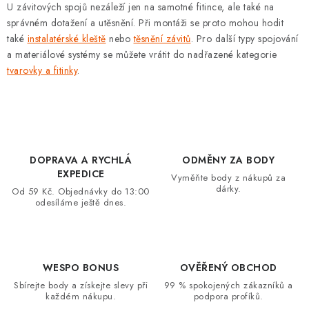
U závitových spojů nezáleží jen na samotné fitince, ale také na
správném dotažení a utěsnění. Při montáži se proto mohou hodit
také
instalatérské kleště
nebo
těsnění závitů
. Pro další typy spojování
a materiálové systémy se můžete vrátit do nadřazené kategorie
tvarovky a fitinky
.
DOPRAVA A RYCHLÁ
ODMĚNY ZA BODY
EXPEDICE
Vyměňte body z nákupů za
dárky.
Od 59 Kč. Objednávky do 13:00
odesíláme ještě dnes.
WESPO BONUS
OVĚŘENÝ OBCHOD
Sbírejte body a získejte slevy při
99 % spokojených zákazníků a
každém nákupu.
podpora profíků.