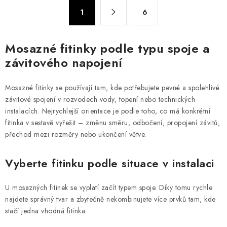
á
S
d
1
6
t
a
r
c
á
Mosazné fitinky podle typu spoje a
n
í
závitového napojení
k
p
o
r
v
Mosazné fitinky se používají tam, kde potřebujete pevné a spolehlivé
v
á
závitové spojení v rozvodech vody, topení nebo technických
k
instalacích. Nejrychlejší orientace je podle toho, co má konkrétní
n
y
fitinka v sestavě vyřešit – změnu směru, odbočení, propojení závitů,
í
v
přechod mezi rozměry nebo ukončení větve.
ý
p
Vyberte fitinku podle situace v instalaci
i
s
U mosazných fitinek se vyplatí začít typem spoje. Díky tomu rychle
u
najdete správný tvar a zbytečně nekombinujete více prvků tam, kde
stačí jedna vhodná fitinka.