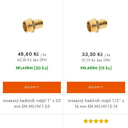
d
o
u
d
k
u
t
k
ů
t
ů
48,60 Kč
33,50 Kč
/ ks
/ ks
40,20 Kč bez DPH
27,70 Kč bez DPH
(20 ks)
(15 ks)
SKLADEM
SKLADEM
mosazný hadičník vnější 1“ x 25
mosazný hadičník vnější 1/2“ x
mm EM MS.HV.1-25
14 mm EM MS.HV.12-14