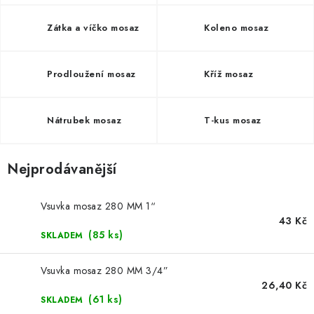
⚡ NOVINKA
Zátka a víčko mosaz
Koleno mosaz
🎁 ODMĚNY ZA BODY
🏆 WESPO BONUS
Prodloužení mosaz
Kříž mosaz
KONTAKT
Nátrubek mosaz
T-kus mosaz
TOPENÁŘSKÁ AKADEMIE
Nejprodávanější
OBCHODNÍ PODMÍNKY
Vsuvka mosaz 280 MM 1“
O NÁS
43 Kč
(85 ks)
SKLADEM
🚚 STAV OBJEDNÁVKY
Vsuvka mosaz 280 MM 3/4”
26,40 Kč
DOPRAVA A PLATBA
(61 ks)
SKLADEM