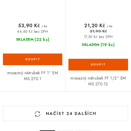
53,90 Kč
21,20 Kč
/ ks
/ ks
21,90 Kč
44,60 Kč bez DPH
17,50 Kč bez DPH
(22 ks)
SKLADEM
(19 ks)
SKLADEM
mosazný nátrubek FF 1“ EM
mosazný nátrubek FF 1/2“ EM
MS.270.1
MS.270.12
O
NAČÍST 24 DALŠÍCH
v
l