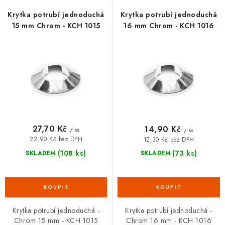
p
í
r
p
VRÁCENÍ ZBOŽÍ A REKLAMACE
Krytka potrubí jednoduchá
Krytka potrubí jednoduchá
o
r
15 mm Chrom - KCH 1015
16 mm Chrom - KCH 1016
MOJE OBJEDNÁVKA
d
o
u
d
ZNAČKY
k
u
t
k
Hodnocení obchodu
🚚 Stav objednávky
Doprava a platba
ů
t
Kontakt
Obchodní podmínky
ů
Podmínky ochrany osobních údajů
Moje objednávka
27,70 Kč
14,90 Kč
/ ks
/ ks
22,90 Kč bez DPH
12,30 Kč bez DPH
(108 ks)
(73 ks)
SKLADEM
SKLADEM
Krytka potrubí jednoduchá -
Krytka potrubí jednoduchá -
Chrom 15 mm - KCH 1015
Chrom 16 mm - KCH 1016