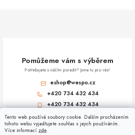
n
í
k
p
o
r
v
v
á
k
n
y
í
v
Pomůžeme vám s výběrem
ý
p
Potřebujete s něčím poradit? Jsme tu pro vás!
i
eshop
@
wespo.cz
s
u
+420 734 432 434
+420 734 432 434
Z
Tento web používá soubory cookie. Dalším procházením
tohoto webu vyjadřujete souhlas s jejich používáním..
á
Více informací
zde
.
Informace pro vás