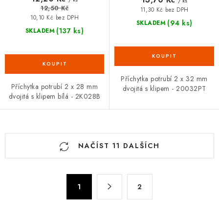
/ ks
12,50 Kč
11,30 Kč bez DPH
10,10 Kč bez DPH
(94 ks)
SKLADEM
(137 ks)
SKLADEM
Příchytka potrubí 2 x 32 mm
Příchytka potrubí 2 x 28 mm
dvojitá s klipem - 20032PT
dvojitá s klipem bílá - 2K028B
O
NAČÍST 11 DALŠÍCH
v
l
á
S
d
1
2
t
a
r
c
á