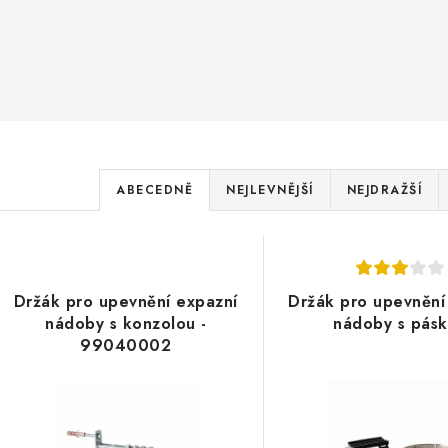
Ř
ABECEDNĚ
NEJLEVNĚJŠÍ
NEJDRAŽŠÍ
a
V
z
ý
e
Držák pro upevnění expazní
Držák pro upevnění
p
nádoby s konzolou -
nádoby s pás
n
99040002
í
s
p
p