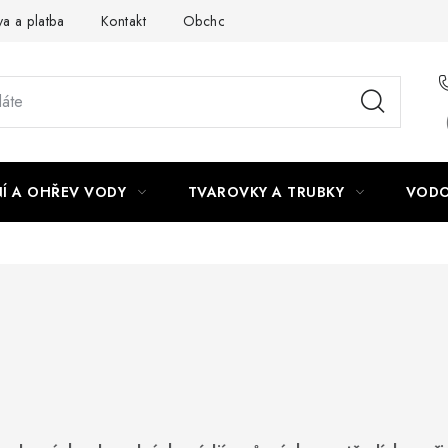
a a platba
Kontakt
Obchodní podmínky
Podmínky ochra
Í A OHŘEV VODY
TVAROVKY A TRUBKY
VODO