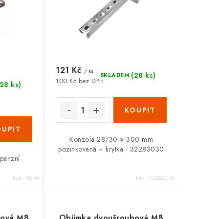
Zákaznická podpora
Stačí napsat, poradíme s čímkoli.
121 Kč
/ ks
(28 ks)
SKLADEM
100 Kč bez DPH
(28 ks)
Konzola 28/30 × 300 mm
pozinkovaná + krytka - 32283030
xpanzní
Kód:
182.00
Kód:
3322830.30
bová M8
Objímka dvoušroubová M8