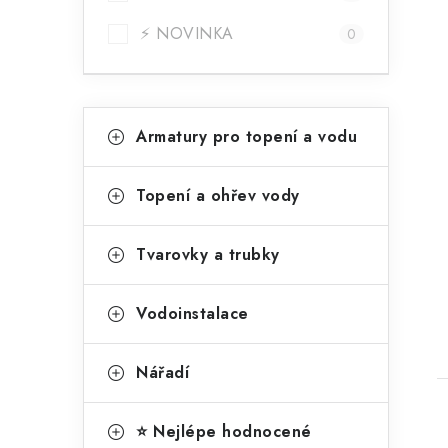
n
í
⚡ NOVINKA
0
p
a
K
Přeskočit
Armatury pro topení a vodu
kategorie
n
a
t
e
Topení a ohřev vody
t
e
l
g
Tvarovky a trubky
o
r
Vodoinstalace
i
Nářadí
e
⭐ Nejlépe hodnocené