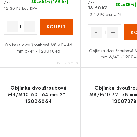
(165 ks)
SKLADEM
/ ks
/ ks
SKLADEM
16,60 Kč
12,30 Kč bez DPH
13,40 Kč bez DPH
Objímka dvoušroubová M8 40–46
Objímka dvoušroubová
mm 5/4” - 12004046
mm 6/4” - 12004
Kód:
40274.00
Objímka dvoušroubová
Objímka dvoušro
M8/M10 60–64 mm 2” -
M8/M10 72–78 mm
12006064
- 12007278