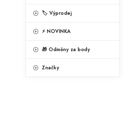
🏷️ Výprodej
⚡ NOVINKA
🎁 Odměny za body
Značky