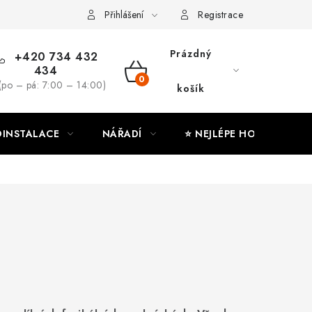
ny osobních údajů
Moje objednávka
Přihlášení
Registrace
Prázdný
+420 734 432
434
NÁKUPNÍ
(po – pá: 7:00 – 14:00)
košík
KOŠÍK
INSTALACE
NÁŘADÍ
⭐ NEJLÉPE HODNOCENÉ