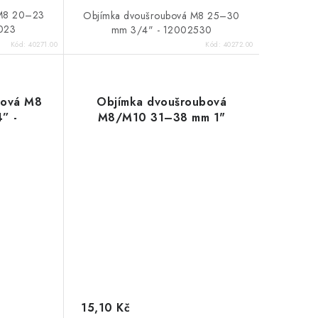
 M8 20–23
Objímka dvoušroubová M8 25–30
023
mm 3/4" - 12002530
Kód:
40271.00
Kód:
40272.00
bová M8
Objímka dvoušroubová
” -
M8/M10 31–38 mm 1"
15,10 Kč