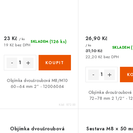
23 Kč
26,90 Kč
/ ks
(126 ks)
SKLADEM
19 Kč bez DPH
/ ks
SKLADEM
31,10 Kč
22,20 Kč bez DPH
Objímka dvoušroubová M8/M10
60–64 mm 2” - 12006064
Objímka dvoušroubov
72–78 mm 2 1/2“ - 1
Kód:
872.00
Objímka dvoušroubová
Sestava M8 × 50 m