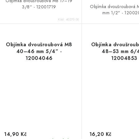
Objímka dvoušroubová M8 17–19
Objímka dvoušroubová
3/8“ - 12001719
mm 1/2" - 12002
Kód:
40270.00
Objímka dvoušroubová M8
Objímka dvoušrou
40–46 mm 5/4” -
48–53 mm 6/4
12004046
12004853
14,90 Kč
16,20 Kč