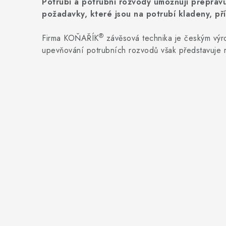
Potrubí a potrubní rozvody umožňují přepravu
požadavky, které jsou na potrubí kladeny, pří
®
Firma KOŇAŘÍK
závěsová technika je českým vý
upevňování potrubních rozvodů však představuje r