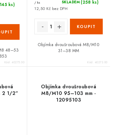
(258 ks)
SKLADEM
/ ks
(145 ks)
12,50 Kč bez DPH
Objímka dvoušroubová M8/M10
 M8 48–53
31–38 MM
853
Kód:
40275.00
Kód:
40273.00
ubová
Objímka dvoušroubová
 2 1/2“
M8/M10 95–103 mm -
12095103