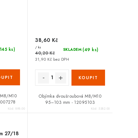
38,60 Kč
/ ks
(145 ks)
(49 ks)
SKLADEM
40,20 Kč
31,90 Kč bez DPH
á M8/M10
Objímka dvoušroubová M8/M10
2007278
95–103 mm - 12095103
Kód:
898.00
Kód:
5382.00
m 27/18