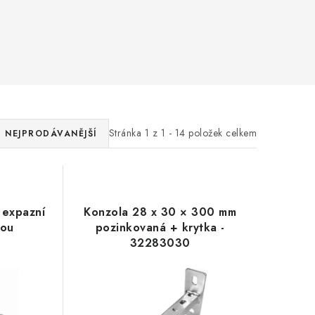
Stránka
1
z
1
-
14
položek celkem
NEJPRODÁVANĚJŠÍ
 expazní
Konzola 28 x 30 × 300 mm
kou
pozinkovaná + krytka -
32283030