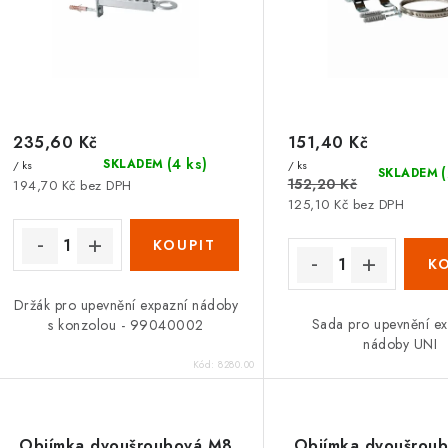
r
r
o
o
d
d
u
u
235,60 Kč
151,40 Kč
k
(4 ks)
SKLADEM
/ ks
/ ks
k
SKLADEM
t
152,20 Kč
194,70 Kč bez DPH
125,10 Kč bez DPH
ů
ů
Držák pro upevnění expazní nádoby
Sada pro upevnění e
s konzolou - 99040002
nádoby UNI
Kód:
8280.00
Objímka dvoušroubová M8
Objímka dvoušrou