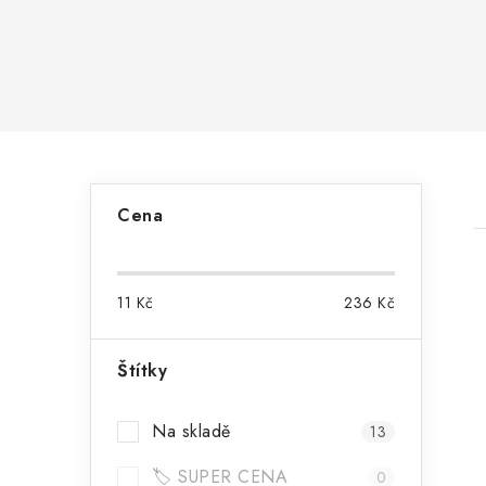
P
Cena
o
s
11
Kč
236
Kč
t
r
Štítky
i
a
Na skladě
13
n
🏷️ SUPER CENA
0