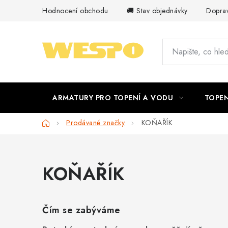
Přejít
Hodnocení obchodu
🚚 Stav objednávky
Doprav
na
obsah
ARMATURY PRO TOPENÍ A VODU
TOPEN
Domů
Prodávané značky
KOŇAŘÍK
KOŇAŘÍK
Čím se zabýváme