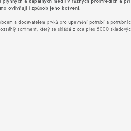
 plynných a kapalných médií v různých prostředích a při
mo ovlivňují i způsob jeho kotvení.
robcem a dodavatelem prvků pro upevnění potrubí a potrubní
ozsáhlý sortiment, který se skládá z cca přes 5000 skladovýc