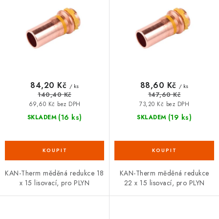
d
o
VRÁCENÍ ZBOŽÍ A REKLAMACE
u
d
k
u
MOJE OBJEDNÁVKA
t
k
ů
t
ZNAČKY
ů
84,20 Kč
88,60 Kč
/ ks
/ ks
Hodnocení obchodu
🚚 Stav objednávky
Doprava a platba
140,40 Kč
147,60 Kč
Kontakt
Obchodní podmínky
69,60 Kč bez DPH
73,20 Kč bez DPH
(16 ks)
(19 ks)
SKLADEM
SKLADEM
Podmínky ochrany osobních údajů
Moje objednávka
KAN-Therm měděná redukce 18
KAN-Therm měděná redukce
x 15 lisovací, pro PLYN
22 x 15 lisovací, pro PLYN