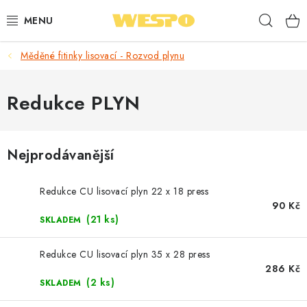
Přejít
Hleda
na
obsah
Měděné fitinky lisovací - Rozvod plynu
ARMATURY PRO TOPENÍ A VODU
TOPENÍ A OHŘEV VODY
Redukce PLYN
TVAROVKY A TRUBKY
Nejprodávanější
VODOINSTALACE
Redukce CU lisovací plyn 22 x 18 press
NÁŘADÍ
90 Kč
(21 ks)
SKLADEM
⭐ NEJLÉPE HODNOCENÉ
Redukce CU lisovací plyn 35 x 28 press
286 Kč
🏷️ VÝPRODEJ
(2 ks)
SKLADEM