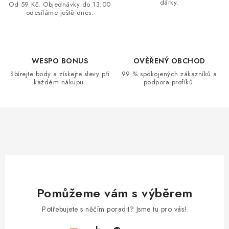
dárky.
c
Od 59 Kč. Objednávky do 13:00
odesíláme ještě dnes.
í
p
r
v
WESPO BONUS
OVĚŘENÝ OBCHOD
k
Sbírejte body a získejte slevy při
99 % spokojených zákazníků a
každém nákupu.
podpora profíků.
y
v
ý
p
i
s
u
Pomůžeme vám s výběrem
Potřebujete s něčím poradit? Jsme tu pro vás!