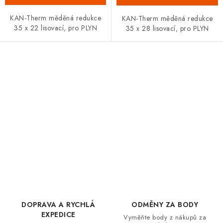
KAN-Therm měděná redukce
KAN-Therm měděná redukce
35 x 22 lisovací, pro PLYN
35 x 28 lisovací, pro PLYN
O
v
l
á
d
DOPRAVA A RYCHLÁ
ODMĚNY ZA BODY
a
EXPEDICE
Vyměňte body z nákupů za