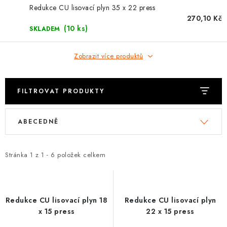
⚡ NOVINKA
Redukce CU lisovací plyn 35 x 22 press
270,10 Kč
🎁 ODMĚNY ZA BODY
(10 ks)
SKLADEM
🏆 WESPO BONUS
Zobrazit více produktů
KONTAKT
FILTROVAT PRODUKTY
TOPENÁŘSKÁ AKADEMIE
V
Ř
ABECEDNĚ
ý
a
OBCHODNÍ PODMÍNKY
p
z
i
e
Stránka
1
z
1
-
6
položek celkem
O NÁS
s
n
p
í
🚚 STAV OBJEDNÁVKY
r
p
Redukce CU lisovací plyn 18
Redukce CU lisovací plyn
o
r
DOPRAVA A PLATBA
x 15 press
22 x 15 press