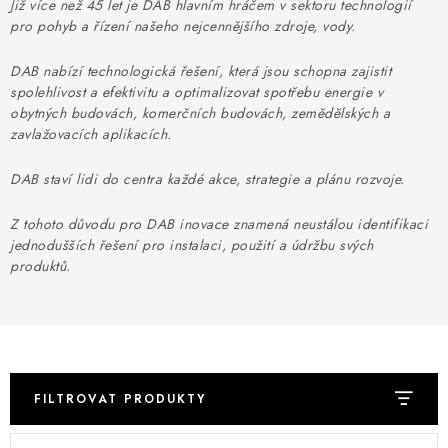
⚡ NOVINKA
Již více než 45 let je DAB hlavním hráčem v sektoru technologií
pro pohyb a řízení našeho nejcennějšího zdroje, vody.
🎁 ODMĚNY ZA BODY
DAB nabízí technologická řešení, která jsou schopna zajistit
spolehlivost a efektivitu a optimalizovat spotřebu energie v
🏆 WESPO BONUS
obytných budovách, komerčních budovách, zemědělských a
zavlažovacích aplikacích.
KONTAKT
DAB staví lidi do centra každé akce, strategie a plánu rozvoje.
TOPENÁŘSKÁ AKADEMIE
Z tohoto důvodu pro DAB inovace znamená neustálou identifikaci
jednodušších řešení pro instalaci, použití a údržbu svých
OBCHODNÍ PODMÍNKY
produktů.
O NÁS
🚚 STAV OBJEDNÁVKY
FILTROVAT PRODUKTY
DOPRAVA A PLATBA
V
Ř