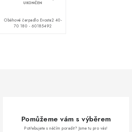
UKONČEN
Oběhové čerpadlo Evosta2 40-
70 180 - 60185492
O
v
l
á
d
a
c
í
p
Pomůžeme vám s výběrem
r
v
Potřebujete s něčím poradit? Jsme tu pro vás!