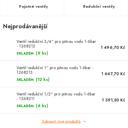
⚡ NOVINKA
Pojistné ventily
Redukční ventily
🎁 ODMĚNY ZA BODY
Nejprodávanější
🏆 WESPO BONUS
Ventil redukční 3/4“ pro pitnou vodu 1-6bar
KONTAKT
- 1268212
1 496,70 Kč
(9 ks)
SKLADEM
TOPENÁŘSKÁ AKADEMIE
Ventil redukční 1“ pro pitnou vodu 1-6bar -
1268213
1 667,70 Kč
OBCHODNÍ PODMÍNKY
(12 ks)
SKLADEM
O NÁS
Ventil redukční 1/2“ pro pitnou vodu 1-6bar
- 1268211
1 391,50 Kč
🚚 STAV OBJEDNÁVKY
(6 ks)
SKLADEM
DOPRAVA A PLATBA
Zobrazit více produktů