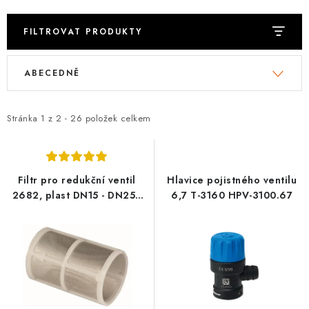
VRÁCENÍ ZBOŽÍ A REKLAMACE
FILTROVAT PRODUKTY
MOJE OBJEDNÁVKA
V
Ř
ABECEDNĚ
ý
a
ZNAČKY
p
z
i
e
Stránka
1
z
2
-
26
položek celkem
Hodnocení obchodu
🚚 Stav objednávky
Doprava a platba
s
n
Kontakt
Obchodní podmínky
p
í
Podmínky ochrany osobních údajů
Moje objednávka
r
p
Filtr pro redukční ventil
Hlavice pojistného ventilu
o
r
2682, plast DN15 - DN25 -
6,7 T-3160 HPV-3100.67
1268228
d
o
u
d
k
u
t
k
ů
t