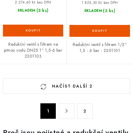
2 274,40 Kč bez DPH
1 826,30 Kč bez DPH
(3 ks)
(3 ks)
SKLADEM
SKLADEM
Redukční ventil s filtrem na
Redukční ventil s filtrem 1/2“
pitnou vodu DN25 1“ 1,5-6 bar
1,5 - 6 bar - 2301101
2301103
O
NAČÍST DALŠÍ 2
v
l
á
S
d
1
2
t
a
r
c
á
Proč jsou pojistné a redukční ventily