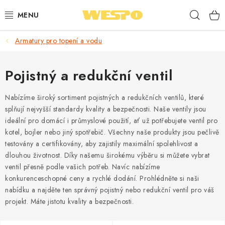
Přejít
Hleda
na
obsah
Armatury pro topení a vodu
ARMATURY PRO TOPENÍ A VODU
TOPENÍ A OHŘEV VODY
Pojistný a redukční ventil
TVAROVKY A TRUBKY
Nabízíme široký sortiment pojistných a redukčních ventilů, které
splňují nejvyšší standardy kvality a bezpečnosti. Naše ventily jsou
ideální pro domácí i průmyslové použití, ať už potřebujete ventil pro
VODOINSTALACE
kotel, bojler nebo jiný spotřebič. Všechny naše produkty jsou pečlivě
testovány a certifikovány, aby zajistily maximální spolehlivost a
NÁŘADÍ
dlouhou životnost. Díky našemu širokému výběru si můžete vybrat
ventil přesně podle vašich potřeb. Navíc nabízíme
⭐ NEJLÉPE HODNOCENÉ
konkurenceschopné ceny a rychlé dodání. Prohlédněte si naši
nabídku a najděte ten správný pojistný nebo redukční ventil pro váš
🏷️ VÝPRODEJ
projekt. Máte jistotu kvality a bezpečnosti.