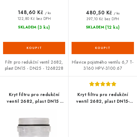
ů
148,60 Kč
480,50 Kč
/ ks
/ ks
122,80 Kč bez DPH
397,10 Kč bez DPH
(3 ks)
(12 ks)
SKLADEM
SKLADEM
Filtr pro redukční ventil 2682,
Hlavice pojistného ventilu 6,7 T-
plast DN15 - DN25 - 1268228
3160 HPV-3100.67
Kryt filtru pro redukční
Kryt filtru pro redukční
ventil 2682, plast DN15 -
ventil 2682, plast DN15-
DN25 starý typ
DN25 - 1268243