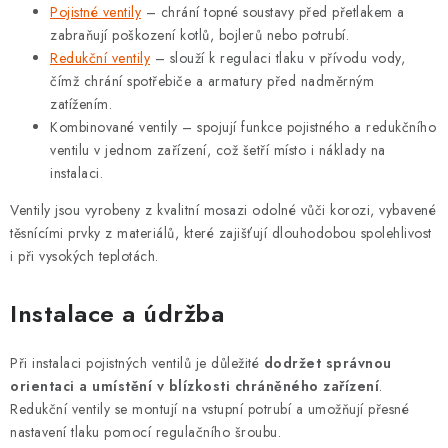
Pojistné ventily
– chrání topné soustavy před přetlakem a
zabraňují poškození kotlů, bojlerů nebo potrubí.
Redukční ventily
– slouží k regulaci tlaku v přívodu vody,
čímž chrání spotřebiče a armatury před nadměrným
zatížením.
Kombinované ventily – spojují funkce pojistného a redukčního
ventilu v jednom zařízení, což šetří místo i náklady na
instalaci.
Ventily jsou vyrobeny z kvalitní mosazi odolné vůči korozi, vybavené
těsnícími prvky z materiálů, které zajišťují dlouhodobou spolehlivost
i při vysokých teplotách.
Instalace a údržba
Při instalaci pojistných ventilů je důležité
dodržet správnou
orientaci a umístění v blízkosti chráněného zařízení
.
Redukční ventily se montují na vstupní potrubí a umožňují přesné
nastavení tlaku pomocí regulačního šroubu.