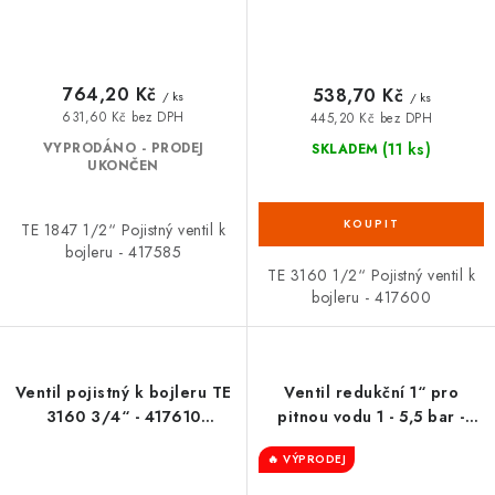
764,20 Kč
538,70 Kč
/ ks
/ ks
631,60 Kč bez DPH
445,20 Kč bez DPH
(11 ks)
VYPRODÁNO - PRODEJ
SKLADEM
UKONČEN
TE 1847 1/2“ Pojistný ventil k
bojleru - 417585
TE 3160 1/2“ Pojistný ventil k
bojleru - 417600
Ventil pojistný k bojleru TE
Ventil redukční 1“ pro
3160 3/4“ - 417610
pitnou vodu 1 - 5,5 bar -
SLOVARM
RCFR03C
🔥 VÝPRODEJ