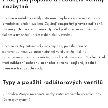
n
í
nezbytné
k
p
o
r
v
Pojistné a redukční ventily patří mezi nejdůležitější součásti topných
v
á
a vodoinstalačních systémů. Zajišťují b
ezpečný provoz zařízení,
k
chrání potrubí i komponenty
před poškozením nadměrným
n
y
tlakem a umožňují udržet stabilní tlak v systému.
í
v
ý
Pojistné ventily automaticky uvolňují tlak, jakmile překročí
p
stanovenou mez, zatímco redukční ventily snižují tlak na
požadovanou hodnotu a udržují ho v konstantní úrovni. Společně tak
i
tvoří
základní ochranu topného okruhu, bojlerů, kotlů i
s
domácích rozvodů
vody.
u
Typy a použití radiátorových ventilů
V nabídce Wespo naleznete široký sortiment ventilů určených pro
různé typy systémů: