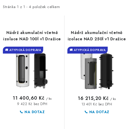
p
z
⚡ NOVINKA
i
e
Stránka
1
z
1
-
4
položek celkem
s
n
🎁 ODMĚNY ZA BODY
p
í
🏆 WESPO BONUS
r
p
Nádrž akumulační včetně
Nádrž akumulační včetně
o
r
izolace NAD 100l v1 Dražice
izolace NAD 250l v1 Dražice
KONTAKT
d
o
🚚 ATYPICKÁ DOPRAVA
🚚 ATYPICKÁ DOPRAVA
u
d
TOPENÁŘSKÁ AKADEMIE
k
u
t
k
OBCHODNÍ PODMÍNKY
ů
t
ů
O NÁS
11 400,60 Kč
16 215,20 Kč
/ ks
/ ks
9 422 Kč bez DPH
13 401 Kč bez DPH
🚚 STAV OBJEDNÁVKY
📞 NA DOTAZ
📞 NA DOTAZ
DOPRAVA A PLATBA