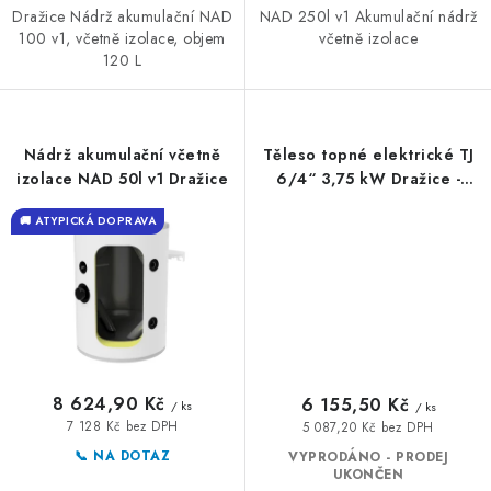
Dražice Nádrž akumulační NAD
NAD 250l v1 Akumulační nádrž
VRÁCENÍ ZBOŽÍ A REKLAMACE
100 v1, včetně izolace, objem
včetně izolace
120 L
MOJE OBJEDNÁVKA
ZNAČKY
Nádrž akumulační včetně
Těleso topné elektrické TJ
izolace NAD 50l v1 Dražice
6/4“ 3,75 kW Dražice -
Hodnocení obchodu
🚚 Stav objednávky
Doprava a platba
2110365
🚚 ATYPICKÁ DOPRAVA
Kontakt
Obchodní podmínky
Podmínky ochrany osobních údajů
Moje objednávka
8 624,90 Kč
6 155,50 Kč
/ ks
/ ks
7 128 Kč bez DPH
5 087,20 Kč bez DPH
📞 NA DOTAZ
VYPRODÁNO - PRODEJ
UKONČEN