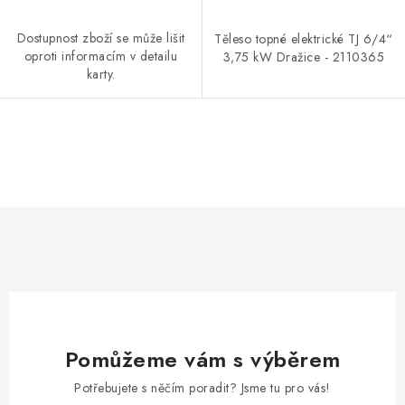
Dostupnost zboží se může lišit
Těleso topné elektrické TJ 6/4“
oproti informacím v detailu
3,75 kW Dražice - 2110365
karty.
O
v
l
á
d
a
c
í
p
Pomůžeme vám s výběrem
r
v
Potřebujete s něčím poradit? Jsme tu pro vás!