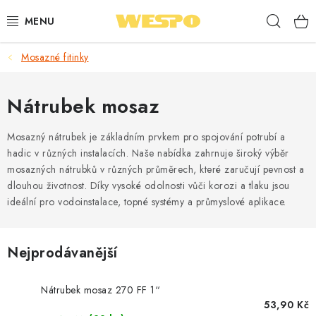
Přejít
Hleda
na
obsah
Mosazné fitinky
ARMATURY PRO TOPENÍ A VODU
TOPENÍ A OHŘEV VODY
Nátrubek mosaz
TVAROVKY A TRUBKY
Mosazný nátrubek je základním prvkem pro spojování potrubí a
hadic v různých instalacích. Naše nabídka zahrnuje široký výběr
mosazných nátrubků v různých průměrech, které zaručují pevnost a
VODOINSTALACE
dlouhou životnost. Díky vysoké odolnosti vůči korozi a tlaku jsou
ideální pro vodoinstalace, topné systémy a průmyslové aplikace.
NÁŘADÍ
⭐ NEJLÉPE HODNOCENÉ
Nejprodávanější
🏷️ VÝPRODEJ
Nátrubek mosaz 270 FF 1“
53,90 Kč