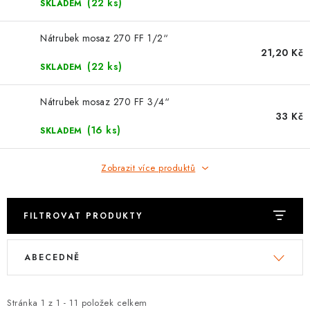
⚡ NOVINKA
(22 ks)
SKLADEM
🎁 ODMĚNY ZA BODY
Nátrubek mosaz 270 FF 1/2“
21,20 Kč
(22 ks)
SKLADEM
🏆 WESPO BONUS
Nátrubek mosaz 270 FF 3/4“
KONTAKT
33 Kč
(16 ks)
SKLADEM
TOPENÁŘSKÁ AKADEMIE
Zobrazit více produktů
OBCHODNÍ PODMÍNKY
O NÁS
FILTROVAT PRODUKTY
V
Ř
🚚 STAV OBJEDNÁVKY
ABECEDNĚ
ý
a
p
z
DOPRAVA A PLATBA
i
e
Stránka
1
z
1
-
11
položek celkem