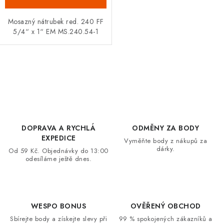
Mosazný nátrubek red. 240 FF
5/4“ x 1“ EM MS.240.54-1
O
v
l
á
d
DOPRAVA A RYCHLÁ
ODMĚNY ZA BODY
a
EXPEDICE
Vyměňte body z nákupů za
dárky.
c
Od 59 Kč. Objednávky do 13:00
odesíláme ještě dnes.
í
p
r
v
WESPO BONUS
OVĚŘENÝ OBCHOD
k
Sbírejte body a získejte slevy při
99 % spokojených zákazníků a