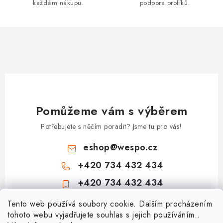
každém nákupu.
podpora profíků.
y
v
ý
p
i
s
u
Pomůžeme vám s výběrem
Potřebujete s něčím poradit? Jsme tu pro vás!
eshop
@
wespo.cz
+420 734 432 434
+420 734 432 434
Z
Tento web používá soubory cookie. Dalším procházením
tohoto webu vyjadřujete souhlas s jejich používáním..
á