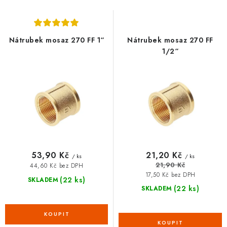
s
n
VRÁCENÍ ZBOŽÍ A REKLAMACE
p
í
r
p
MOJE OBJEDNÁVKA
Nátrubek mosaz 270 FF 1“
Nátrubek mosaz 270 FF
o
r
1/2“
ZNAČKY
d
o
u
d
Hodnocení obchodu
🚚 Stav objednávky
Doprava a platba
k
u
t
k
Kontakt
Obchodní podmínky
ů
t
Podmínky ochrany osobních údajů
Moje objednávka
ů
53,90 Kč
21,20 Kč
/ ks
/ ks
21,90 Kč
44,60 Kč bez DPH
17,50 Kč bez DPH
(22 ks)
SKLADEM
(22 ks)
SKLADEM