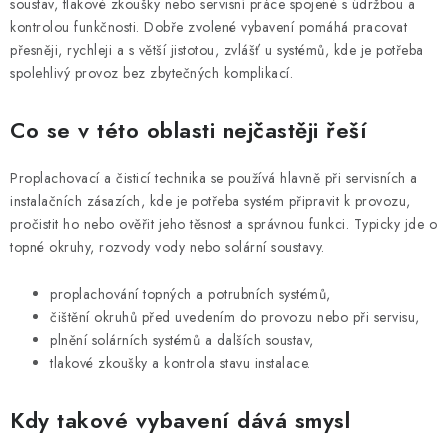
soustav, tlakové zkoušky nebo servisní práce spojené s údržbou a
y
kontrolou funkčnosti. Dobře zvolené vybavení pomáhá pracovat
v
přesněji, rychleji a s větší jistotou, zvlášť u systémů, kde je potřeba
ý
spolehlivý provoz bez zbytečných komplikací.
p
i
Co se v této oblasti nejčastěji řeší
s
u
Proplachovací a čisticí technika se používá hlavně při servisních a
instalačních zásazích, kde je potřeba systém připravit k provozu,
pročistit ho nebo ověřit jeho těsnost a správnou funkci. Typicky jde o
topné okruhy, rozvody vody nebo solární soustavy.
proplachování topných a potrubních systémů,
čištění okruhů před uvedením do provozu nebo při servisu,
plnění solárních systémů a dalších soustav,
tlakové zkoušky a kontrola stavu instalace.
Kdy takové vybavení dává smysl