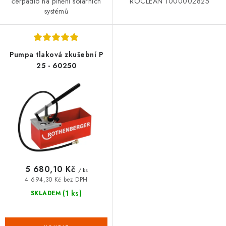
čerpadlo na plnění solárních
ROCLEAN 1000002825
systémů
Pumpa tlaková zkušební P
25 - 60250
5 680,10 Kč
/ ks
4 694,30 Kč bez DPH
(1 ks)
SKLADEM