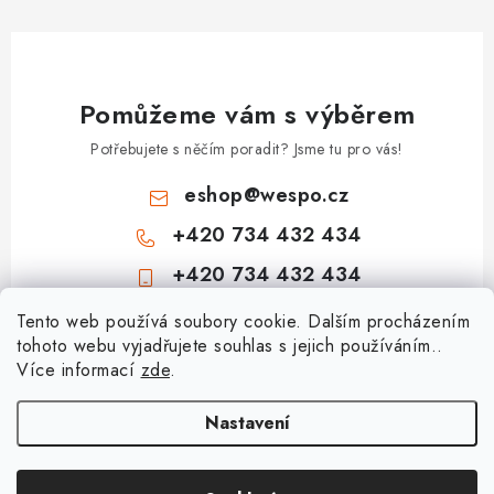
Pomůžeme vám s výběrem
Potřebujete s něčím poradit? Jsme tu pro vás!
eshop
@
wespo.cz
+420 734 432 434
+420 734 432 434
Z
Tento web používá soubory cookie. Dalším procházením
tohoto webu vyjadřujete souhlas s jejich používáním..
á
Více informací
zde
.
Informace pro vás
p
a
Hodnocení obchodu
Nastavení
Topenářská akademie
t
🚚 Stav objednávky
í
Nezámrzný venkovní ventil Kemper Frosti-Plus: Jak funguje a jak na