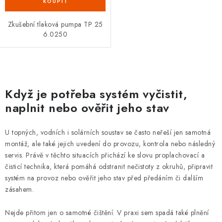
Zkušební tlaková pumpa TP 25
6.0250
O
v
Když je potřeba systém vyčistit,
l
naplnit nebo ověřit jeho stav
á
d
U topných, vodních i solárních soustav se často neřeší jen samotná
a
montáž, ale také jejich uvedení do provozu, kontrola nebo následný
c
servis. Právě v těchto situacích přichází ke slovu proplachovací a
í
čisticí technika, která pomáhá odstranit nečistoty z okruhů, připravit
p
systém na provoz nebo ověřit jeho stav před předáním či dalším
zásahem.
r
v
Nejde přitom jen o samotné čištění. V praxi sem spadá také plnění
k