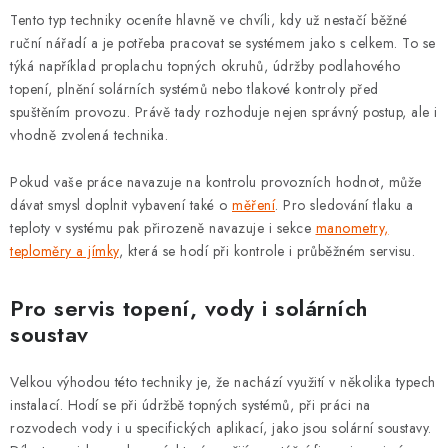
Tento typ techniky oceníte hlavně ve chvíli, kdy už nestačí běžné
ruční nářadí a je potřeba pracovat se systémem jako s celkem. To se
týká například proplachu topných okruhů, údržby podlahového
topení, plnění solárních systémů nebo tlakové kontroly před
spuštěním provozu. Právě tady rozhoduje nejen správný postup, ale i
vhodně zvolená technika.
Pokud vaše práce navazuje na kontrolu provozních hodnot, může
dávat smysl doplnit vybavení také o
měření
. Pro sledování tlaku a
teploty v systému pak přirozeně navazuje i sekce
manometry,
teploměry a jímky
, která se hodí při kontrole i průběžném servisu.
Pro servis topení, vody i solárních
soustav
Velkou výhodou této techniky je, že nachází využití v několika typech
instalací. Hodí se při údržbě topných systémů, při práci na
rozvodech vody i u specifických aplikací, jako jsou solární soustavy.