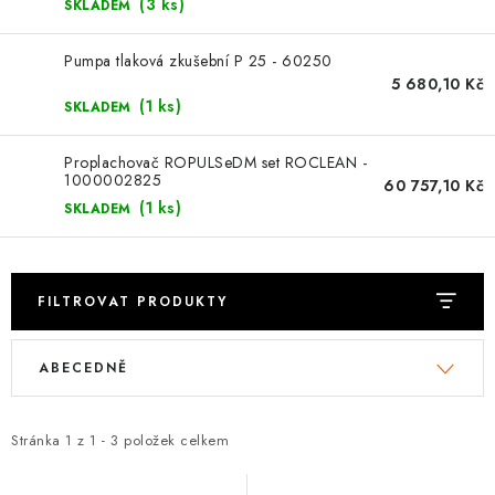
⚡ NOVINKA
(3 ks)
SKLADEM
🎁 ODMĚNY ZA BODY
Pumpa tlaková zkušební P 25 - 60250
5 680,10 Kč
(1 ks)
SKLADEM
🏆 WESPO BONUS
Proplachovač ROPULSeDM set ROCLEAN -
KONTAKT
1000002825
60 757,10 Kč
(1 ks)
SKLADEM
TOPENÁŘSKÁ AKADEMIE
OBCHODNÍ PODMÍNKY
FILTROVAT PRODUKTY
V
Ř
O NÁS
ABECEDNĚ
ý
a
🚚 STAV OBJEDNÁVKY
p
z
i
e
Stránka
1
z
1
-
3
položek celkem
DOPRAVA A PLATBA
s
n