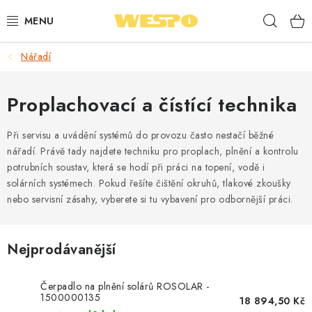
Přejít
Hleda
na
obsah
Nářadí
ARMATURY PRO TOPENÍ A VODU
TOPENÍ A OHŘEV VODY
Proplachovací a čístící technika
TVAROVKY A TRUBKY
Při servisu a uvádění systémů do provozu často nestačí běžné
nářadí. Právě tady najdete techniku pro proplach, plnění a kontrolu
potrubních soustav, která se hodí při práci na topení, vodě i
VODOINSTALACE
solárních systémech. Pokud řešíte čištění okruhů, tlakové zkoušky
nebo servisní zásahy, vyberete si tu vybavení pro odbornější práci.
NÁŘADÍ
⭐ NEJLÉPE HODNOCENÉ
Nejprodávanější
🏷️ VÝPRODEJ
Čerpadlo na plnění solárů ROSOLAR -
1500000135
18 894,50 Kč