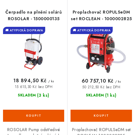
p
í
VRÁCENÍ ZBOŽÍ A REKLAMACE
r
p
Čerpadlo na plnění solárů
Proplachovač ROPULSeDM
o
r
ROSOLAR - 1500000135
set ROCLEAN - 1000002825
MOJE OBJEDNÁVKA
d
o
🚚 ATYPICKÁ DOPRAVA
🚚 ATYPICKÁ DOPRAVA
u
d
ZNAČKY
k
u
t
k
Hodnocení obchodu
🚚 Stav objednávky
Doprava a platba
ů
t
Kontakt
Obchodní podmínky
ů
Podmínky ochrany osobních údajů
Moje objednávka
18 894,50 Kč
60 757,10 Kč
/ ks
/ ks
15 615,30 Kč bez DPH
50 212,50 Kč bez DPH
(3 ks)
(1 ks)
SKLADEM
SKLADEM
ROSOLAR Pump odstředivé
Proplachovač ROPULSeDM set