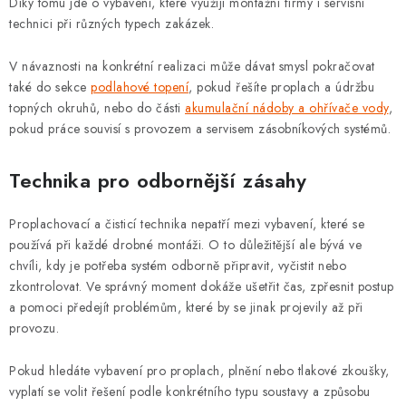
Díky tomu jde o vybavení, které využijí montážní firmy i servisní
technici při různých typech zakázek.
V návaznosti na konkrétní realizaci může dávat smysl pokračovat
také do sekce
podlahové topení
, pokud řešíte proplach a údržbu
topných okruhů, nebo do části
akumulační nádoby a ohřívače vody
,
pokud práce souvisí s provozem a servisem zásobníkových systémů.
Technika pro odbornější zásahy
Proplachovací a čisticí technika nepatří mezi vybavení, které se
používá při každé drobné montáži. O to důležitější ale bývá ve
chvíli, kdy je potřeba systém odborně připravit, vyčistit nebo
zkontrolovat. Ve správný moment dokáže ušetřit čas, zpřesnit postup
a pomoci předejít problémům, které by se jinak projevily až při
provozu.
Pokud hledáte vybavení pro proplach, plnění nebo tlakové zkoušky,
vyplatí se volit řešení podle konkrétního typu soustavy a způsobu