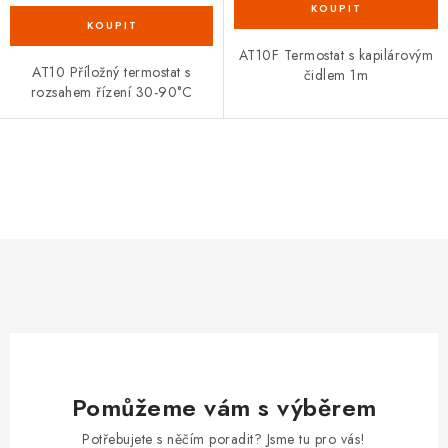
VRÁCENÍ ZBOŽÍ A REKLAMACE
AT10F Termostat s kapilárovým
AT10 Příložný termostat s
MOJE OBJEDNÁVKA
čidlem 1m
rozsahem řízení 30-90°C
ZNAČKY
O
Hodnocení obchodu
🚚 Stav objednávky
Doprava a platba
v
Kontakt
Obchodní podmínky
l
Podmínky ochrany osobních údajů
Moje objednávka
á
d
a
c
í
p
Pomůžeme vám s výběrem
r
v
Potřebujete s něčím poradit? Jsme tu pro vás!