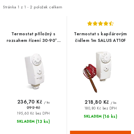
p
z
⚡ NOVINKA
i
e
Stránka
1
z
1
-
2
položek celkem
s
n
🎁 ODMĚNY ZA BODY
p
í
🏆 WESPO BONUS
r
p
Termostat příložný s
Termostat s kapilárovým
o
r
rozsahem řízení 30-90°C
čidlem 1m SALUS AT10F
KONTAKT
SALUS AT10
d
o
u
d
TOPENÁŘSKÁ AKADEMIE
k
u
t
k
OBCHODNÍ PODMÍNKY
ů
t
ů
O NÁS
236,70 Kč
218,80 Kč
/ ks
/ ks
292 Kč
180,80 Kč bez DPH
🚚 STAV OBJEDNÁVKY
195,60 Kč bez DPH
(16 ks)
SKLADEM
(13 ks)
SKLADEM
DOPRAVA A PLATBA