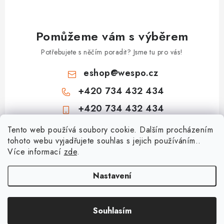
u
Pomůžeme vám s výběrem
Potřebujete s něčím poradit? Jsme tu pro vás!
eshop
@
wespo.cz
+420 734 432 434
+420 734 432 434
Z
Tento web používá soubory cookie. Dalším procházením
tohoto webu vyjadřujete souhlas s jejich používáním..
á
Více informací
zde
.
Informace pro vás
p
a
Hodnocení obchodu
Nastavení
Topenářská akademie
t
🚚 Stav objednávky
í
Nezámrzný venkovní ventil Kemper Frosti-Plus: Jak funguje a jak na
Souhlasím
Copyright 2026
obchod.wespo.cz
. Všechna práva vyhrazena.
Doprava a platba
montáž?
Vytvořil Shoptet