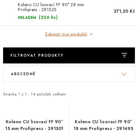
⚡ NOVINKA
Koleno CU lisovací FF 90° 28 mm
Profipress - 291525
271,20 Kč
🎁 ODMĚNY ZA BODY
(226 ks)
SKLADEM
🏆 WESPO BONUS
Zobrazit více produktů
KONTAKT
FILTROVAT PRODUKTY
TOPENÁŘSKÁ AKADEMIE
V
Ř
ABECEDNĚ
ý
a
OBCHODNÍ PODMÍNKY
p
z
i
e
Stránka
1
z
1
-
14
položek celkem
O NÁS
s
n
p
í
🚚 STAV OBJEDNÁVKY
r
p
Koleno CU lisovací FF 90°
Koleno CU lisovací FF 90°
o
r
DOPRAVA A PLATBA
15 mm Profipress - 291501
18 mm Profipress - 291495