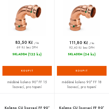
d
o
VRÁCENÍ ZBOŽÍ A REKLAMACE
u
d
k
u
MOJE OBJEDNÁVKA
t
k
ů
t
ZNAČKY
ů
83,50 Kč
111,80 Kč
/ ks
/ ks
Hodnocení obchodu
🚚 Stav objednávky
Doprava a platba
69 Kč bez DPH
92,40 Kč bez DPH
Kontakt
Obchodní podmínky
(133 ks)
(34 ks)
SKLADEM
SKLADEM
Podmínky ochrany osobních údajů
Moje objednávka
měděné koleno 90° FF 15
měděné koleno 90° FF 18
lisovací, pro topení
lisovací, pro topení
Koleno CU lisovací FF 90°
Koleno CU lisovací FF 90°