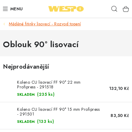
Přejít
Hleda
na
obsah
Měděné fitinky lisovací - Rozvod topení
ARMATURY PRO TOPENÍ A VODU
TOPENÍ A OHŘEV VODY
Oblouk 90° lisovací
TVAROVKY A TRUBKY
Nejprodávanější
VODOINSTALACE
Koleno CU lisovací FF 90° 22 mm
NÁŘADÍ
Profipress - 291518
132,10 Kč
(235 ks)
SKLADEM
⭐ NEJLÉPE HODNOCENÉ
Koleno CU lisovací FF 90° 15 mm Profipress
- 291501
83,50 Kč
🏷️ VÝPRODEJ
(133 ks)
SKLADEM