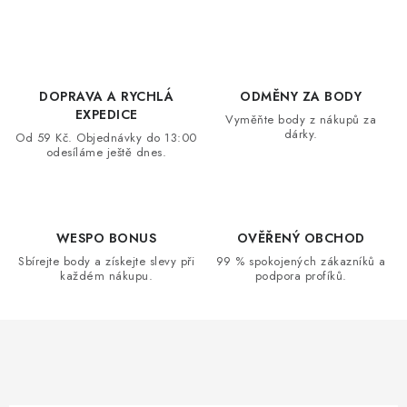
v
l
á
d
DOPRAVA A RYCHLÁ
ODMĚNY ZA BODY
a
EXPEDICE
Vyměňte body z nákupů za
dárky.
c
Od 59 Kč. Objednávky do 13:00
odesíláme ještě dnes.
í
p
r
v
WESPO BONUS
OVĚŘENÝ OBCHOD
k
Sbírejte body a získejte slevy při
99 % spokojených zákazníků a
každém nákupu.
podpora profíků.
y
v
ý
p
i
s