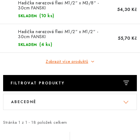
⚡ NOVINKA
Hadička nerezová flexi M1/2“ x M3/8“ -
30cm FANSKI
54,30 Kč
(10 ks)
SKLADEM
🎁 ODMĚNY ZA BODY
Hadička nerezová flexi M1/2“ x M1/2“ -
🏆 WESPO BONUS
30cm FANSKI
55,70 Kč
(4 ks)
SKLADEM
KONTAKT
Zobrazit více produktů
TOPENÁŘSKÁ AKADEMIE
OBCHODNÍ PODMÍNKY
FILTROVAT PRODUKTY
V
Ř
O NÁS
ABECEDNĚ
ý
a
p
z
🚚 STAV OBJEDNÁVKY
i
e
Stránka
1
z
1
-
18
položek celkem
s
n
DOPRAVA A PLATBA