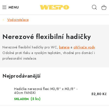
Přejít
Hleda
na
obsah
Vodoinstalace
ARMATURY PRO TOPENÍ A VODU
TOPENÍ A OHŘEV VODY
Nerezové flexibilní hadičky
TVAROVKY A TRUBKY
Nerezové flexibilní hadičky pro WC,
baterie
a
ohřívače vody
.
Odolné proti tlaku a vysokým teplotám, vhodné pro domácí i
profesionální instalace.
VODOINSTALACE
NÁŘADÍ
Nejprodávanější
⭐ NEJLÉPE HODNOCENÉ
Hadička nerezová flexi M3/8“ x M3/8“ -
40cm FANSKI
52,80 Kč
🏷️ VÝPRODEJ
(5 ks)
SKLADEM