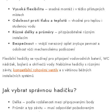
v
k
Vysoká flexibilita
– snadná montáž i v těžko přístupných
y
místech
Odolnost proti tlaku a teplotě
– vhodné pro teplou i
v
studenou vodu
ý
Různé délky a průměry
– přizpůsobitelné různým
p
instalacím
i
Bezpečnost
– vnější nerezový oplet zvyšuje pevnost a
s
odolnost vůči mechanickému poškození
u
Flexibilní hadičky se využívají pro připojení vodovodních baterií, WC
nádržek, bojlerů a ohřívačů vody. Nabízíme hadičky s různými
závity,
kompatibilní rohovými ventily
a s většinou běžných
instalačních systémů.
Jak vybrat správnou hadičku?
Délka – podle vzdálenosti mezi připojovanými body
Průměr a typ závitu – musí odpovídat požadovaným