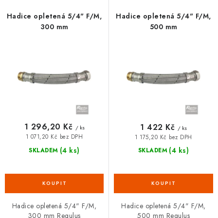
p
í
VRÁCENÍ ZBOŽÍ A REKLAMACE
r
p
Hadice opletená 5/4" F/M,
Hadice opletená 5/4" F/M,
o
r
300 mm
500 mm
MOJE OBJEDNÁVKA
d
o
u
d
ZNAČKY
k
u
t
k
Hodnocení obchodu
🚚 Stav objednávky
Doprava a platba
ů
t
Kontakt
Obchodní podmínky
ů
Podmínky ochrany osobních údajů
Moje objednávka
1 296,20 Kč
1 422 Kč
/ ks
/ ks
1 071,20 Kč bez DPH
1 175,20 Kč bez DPH
(4 ks)
(4 ks)
SKLADEM
SKLADEM
Hadice opletená 5/4" F/M,
Hadice opletená 5/4" F/M,
300 mm Regulus
500 mm Regulus