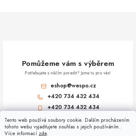
Pomůžeme vám s výběrem
Potřebujete s něčím poradit? Jsme tu pro vás!
eshop
@
wespo.cz
+420 734 432 434
+420 734 432 434
Z
Tento web používá soubory cookie. Dalším procházením
tohoto webu vyjadřujete souhlas s jejich používáním..
á
Více informací
zde
.
Informace pro vás