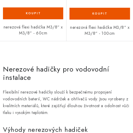
nerezová flexi hadička M3/8“ x
nerezová flexi hadička M3/8“ x
M3/8“ - 60cm
M3/8“ - 100cm
O
v
Nerezové hadičky pro vodovodní
l
instalace
á
d
Flexibilní nerezové hadičky slouží k bezpečnému propojení
a
vodovodních baterií, WC nádržek a ohřívačů vody. Jsou vyrobeny z
c
kvalitních materiálů, které zajišťují dlouhou životnost a odolnost vůči
í
tlaku i vysokým teplotám.
p
r
Výhody nerezových hadiček