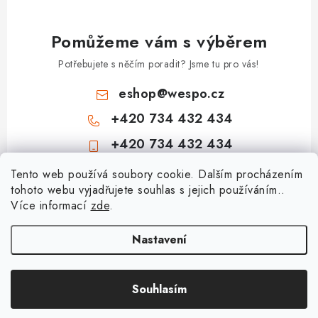
í
p
Pomůžeme vám s výběrem
r
v
Potřebujete s něčím poradit? Jsme tu pro vás!
k
eshop
@
wespo.cz
y
v
+420 734 432 434
ý
+420 734 432 434
p
i
Z
Tento web používá soubory cookie. Dalším procházením
s
tohoto webu vyjadřujete souhlas s jejich používáním..
á
Více informací
zde
.
u
Informace pro vás
p
a
Hodnocení obchodu
Nastavení
Topenářská akademie
t
🚚 Stav objednávky
í
Nezámrzný venkovní ventil Kemper Frosti-Plus: Jak funguje a jak na
Souhlasím
Copyright 2026
obchod.wespo.cz
. Všechna práva vyhrazena.
Doprava a platba
montáž?
Vytvořil Shoptet