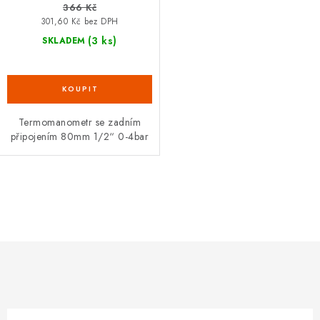
366 Kč
301,60 Kč bez DPH
(3 ks)
SKLADEM
Termomanometr se zadním
připojením 80mm 1/2“ 0-4bar
O
v
l
á
d
a
c