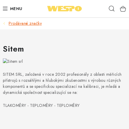
Přejít
Hleda
na
obsah
Prodávané značky
ARMATURY PRO TOPENÍ A VODU
TOPENÍ A OHŘEV VODY
Sitem
TVAROVKY A TRUBKY
VODOINSTALACE
SITEM SRL, založená v roce 2002 profesionály z oblasti měřicích
přístrojů s rozsáhlými a hlubokými zkušenostmi s výrobou různých
NÁŘADÍ
komponentů a se specifickou specializací na kalibraci, je mladá a
dynamická společnost specializující se na:
⭐ NEJLÉPE HODNOCENÉ
TLAKOMĚRY - TEPLOMĚRY - TEPLOMĚRY
🏷️ VÝPRODEJ