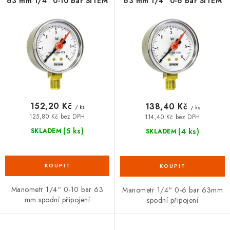
o
r
63 mm 1/4“ 0-10 bar SITEM
63 mm 1/4“ 0-6 bar SITEM
VRÁCENÍ ZBOŽÍ A REKLAMACE
d
o
u
d
MOJE OBJEDNÁVKA
k
u
t
k
ZNAČKY
ů
t
ů
Hodnocení obchodu
🚚 Stav objednávky
Doprava a platba
152,20 Kč
138,40 Kč
/ ks
/ ks
Kontakt
Obchodní podmínky
125,80 Kč bez DPH
114,40 Kč bez DPH
Podmínky ochrany osobních údajů
Moje objednávka
(5 ks)
(4 ks)
SKLADEM
SKLADEM
Manometr 1/4“ 0-10 bar 63
Manometr 1/4“ 0-6 bar 63mm
mm spodní připojení
spodní připojení