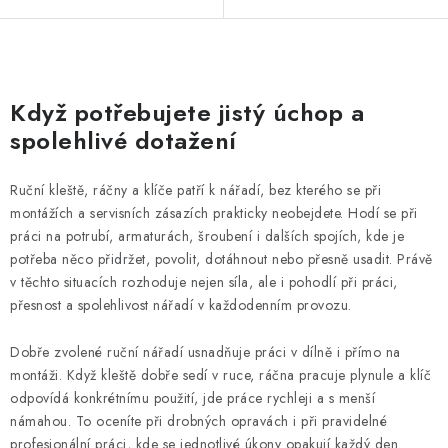
O
v
Když potřebujete jistý úchop a
l
spolehlivé dotažení
á
d
Ruční kleště, ráčny a klíče patří k nářadí, bez kterého se při
a
montážích a servisních zásazích prakticky neobejdete. Hodí se při
c
práci na potrubí, armaturách, šroubení i dalších spojích, kde je
í
potřeba něco přidržet, povolit, dotáhnout nebo přesně usadit. Právě
p
v těchto situacích rozhoduje nejen síla, ale i pohodlí při práci,
přesnost a spolehlivost nářadí v každodenním provozu.
r
v
Dobře zvolené ruční nářadí usnadňuje práci v dílně i přímo na
k
montáži. Když kleště dobře sedí v ruce, ráčna pracuje plynule a klíč
y
odpovídá konkrétnímu použití, jde práce rychleji a s menší
v
námahou. To oceníte při drobných opravách i při pravidelné
ý
profesionální práci, kde se jednotlivé úkony opakují každý den.