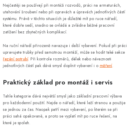
Nejčastěji se používají při montáži rozvodů, práci na armaturách,
utahování šroubení nebo při opravách a úpravách jednotlivých částí
systému. Právě v těchto situacích je důležité mít po ruce nářadí,
které dobře sedí, snadno se ovládá a zvládne běžné pracovní
zatížení bez zbytečných komplikací.
Na ruční nářadí přirozeně navazuje i další vybavení. Pokud při práci
upravujete trubky před samotnou montáží, může se hodit také sekce
řezání potrubí
. Při kontrole rozměrů, délek nebo návaznosti
jednotlivých částí pak dává smysl doplnit vybavení i o
měření
.
Praktický základ pro montáž i servis
Tahle kategorie dává největší smysl jako základní pracovní výbava
pro každodenní použití. Nejde o nářadí, které leží stranou a použije
se jednou za čas. Naopak patří mezi vybavení, po kterém se při
práci sahá opakovaně, a proto se vyplatí mít po ruce řešení, na
které je spoleh.