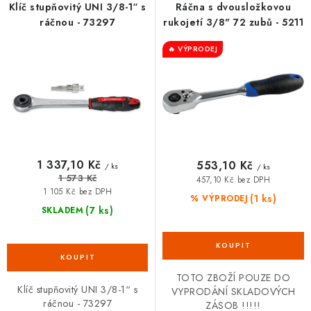
r
p
Klíč stupňovitý UNI 3/8-1“ s
Ráčna s dvousložkovou
VRÁCENÍ ZBOŽÍ A REKLAMACE
o
r
ráčnou - 73297
rukojetí 3/8" 72 zubů - 5211
d
o
MOJE OBJEDNÁVKA
🔥 VÝPRODEJ
u
d
k
u
ZNAČKY
t
k
ů
t
Hodnocení obchodu
🚚 Stav objednávky
Doprava a platba
ů
Kontakt
Obchodní podmínky
1 337,10 Kč
553,10 Kč
/ ks
/ ks
Podmínky ochrany osobních údajů
Moje objednávka
1 573 Kč
457,10 Kč bez DPH
1 105 Kč bez DPH
(1 ks)
% VÝPRODEJ
(7 ks)
SKLADEM
TOTO ZBOŽÍ POUZE DO
Klíč stupňovitý UNI 3/8-1“ s
VYPRODÁNÍ SKLADOVÝCH
ráčnou - 73297
ZÁSOB !!!!!