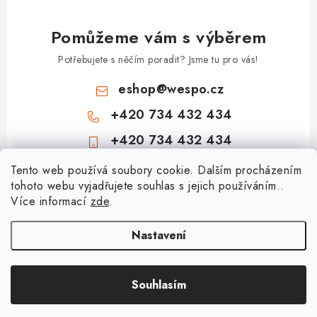
Pomůžeme vám s výběrem
Potřebujete s něčím poradit? Jsme tu pro vás!
eshop
@
wespo.cz
+420 734 432 434
+420 734 432 434
Z
Tento web používá soubory cookie. Dalším procházením
tohoto webu vyjadřujete souhlas s jejich používáním..
á
Více informací
zde
.
Informace pro vás
p
a
Hodnocení obchodu
Nastavení
Topenářská akademie
t
🚚 Stav objednávky
í
Nezámrzný venkovní ventil Kemper Frosti-Plus: Jak funguje a jak na
Souhlasím
Copyright 2026
obchod.wespo.cz
. Všechna práva vyhrazena.
Doprava a platba
montáž?
Vytvořil Shoptet
Kontakt