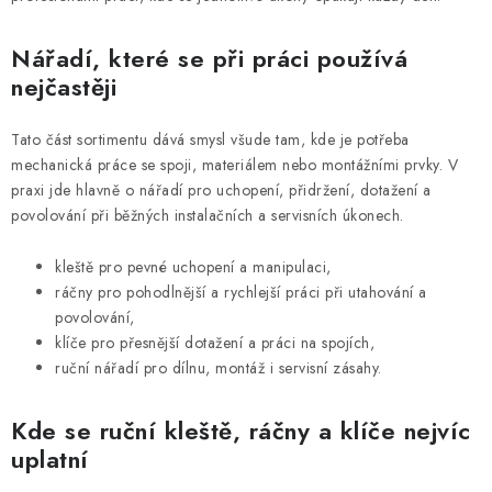
p
i
Nářadí, které se při práci používá
s
nejčastěji
u
Tato část sortimentu dává smysl všude tam, kde je potřeba
mechanická práce se spoji, materiálem nebo montážními prvky. V
praxi jde hlavně o nářadí pro uchopení, přidržení, dotažení a
povolování při běžných instalačních a servisních úkonech.
kleště pro pevné uchopení a manipulaci,
ráčny pro pohodlnější a rychlejší práci při utahování a
povolování,
klíče pro přesnější dotažení a práci na spojích,
ruční nářadí pro dílnu, montáž i servisní zásahy.
Kde se ruční kleště, ráčny a klíče nejvíc
uplatní