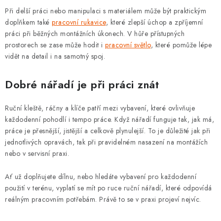
Při delší práci nebo manipulaci s materiálem může být praktickým
doplňkem také
pracovní rukavice
, které zlepší úchop a zpříjemní
práci při běžných montážních úkonech. V hůře přístupných
prostorech se zase může hodit i
pracovní světlo
, které pomůže lépe
vidět na detail i na samotný spoj.
Dobré nářadí je při práci znát
Ruční kleště, ráčny a klíče patří mezi vybavení, které ovlivňuje
každodenní pohodlí i tempo práce. Když nářadí funguje tak, jak má,
práce je přesnější, jistější a celkově plynulejší. To je důležité jak při
jednotlivých opravách, tak při pravidelném nasazení na montážích
nebo v servisní praxi.
Ať už doplňujete dílnu, nebo hledáte vybavení pro každodenní
použití v terénu, vyplatí se mít po ruce ruční nářadí, které odpovídá
reálným pracovním potřebám. Právě to se v praxi projeví nejvíc.