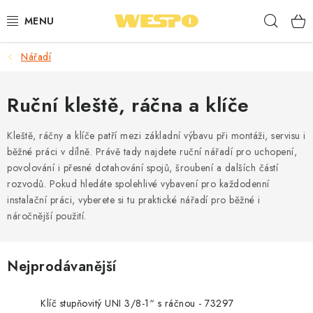
Přejít
Hleda
na
obsah
Nářadí
ARMATURY PRO TOPENÍ A VODU
TOPENÍ A OHŘEV VODY
Ruční kleště, ráčna a klíče
TVAROVKY A TRUBKY
Kleště, ráčny a klíče patří mezi základní výbavu při montáži, servisu i
běžné práci v dílně. Právě tady najdete ruční nářadí pro uchopení,
povolování i přesné dotahování spojů, šroubení a dalších částí
VODOINSTALACE
rozvodů. Pokud hledáte spolehlivé vybavení pro každodenní
instalační práci, vyberete si tu praktické nářadí pro běžné i
NÁŘADÍ
náročnější použití.
⭐ NEJLÉPE HODNOCENÉ
Nejprodávanější
🏷️ VÝPRODEJ
Klíč stupňovitý UNI 3/8-1“ s ráčnou - 73297