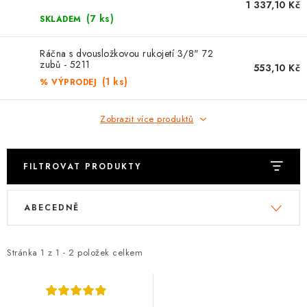
⚡ NOVINKA
1 337,10 Kč
(7 ks)
SKLADEM
🎁 ODMĚNY ZA BODY
Ráčna s dvousložkovou rukojetí 3/8" 72
zubů - 5211
553,10 Kč
🏆 WESPO BONUS
(1 ks)
% VÝPRODEJ
KONTAKT
Zobrazit více produktů
TOPENÁŘSKÁ AKADEMIE
FILTROVAT PRODUKTY
OBCHODNÍ PODMÍNKY
V
Ř
ABECEDNĚ
ý
a
O NÁS
p
z
🚚 STAV OBJEDNÁVKY
i
e
Stránka
1
z
1
-
2
položek celkem
s
n
DOPRAVA A PLATBA
p
í