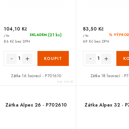
o
o
d
d
u
u
104,10 Kč
83,50 Kč
k
(21 ks)
SKLADEM
% VÝPROD
/ ks
/ ks
k
t
86 Kč bez DPH
69 Kč bez DPH
ů
ů
Zátka 16 lisovací - P701610
Zátka 18 lisovací - 
Kód:
834.00
Zátka Alpex 26 - P702610
Zátka Alpex 32 - 