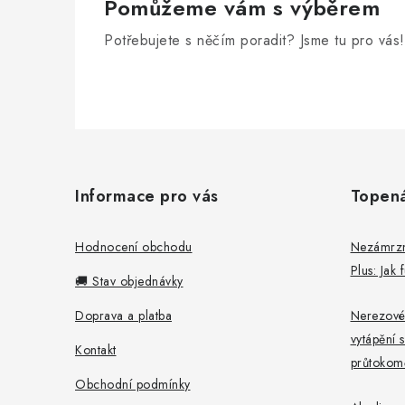
Pomůžeme vám s výběrem
Potřebujete s něčím poradit? Jsme tu pro vás!
Z
á
Informace pro vás
Topen
p
a
Hodnocení obchodu
Nezámrzný
Plus: Jak
t
🚚 Stav objednávky
í
Doprava a platba
Nerezové
vytápění s
Kontakt
průtokomě
Obchodní podmínky