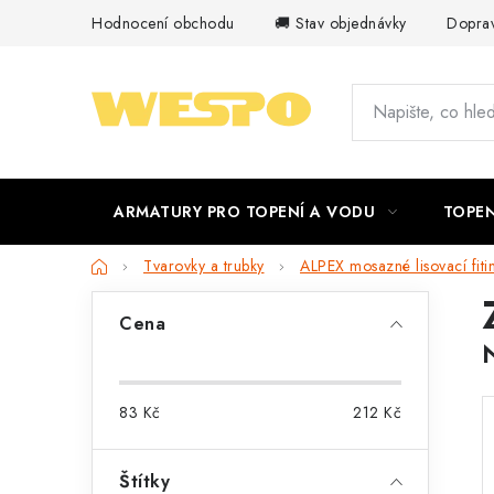
Přejít
Hodnocení obchodu
🚚 Stav objednávky
Doprav
na
obsah
ARMATURY PRO TOPENÍ A VODU
TOPEN
Domů
Tvarovky a trubky
ALPEX mosazné lisovací fiti
P
Cena
o
s
83
Kč
212
Kč
t
r
Štítky