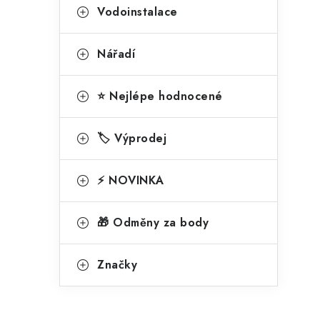
Vodoinstalace
Nářadí
⭐ Nejlépe hodnocené
🏷️ Výprodej
⚡ NOVINKA
🎁 Odměny za body
Značky
l