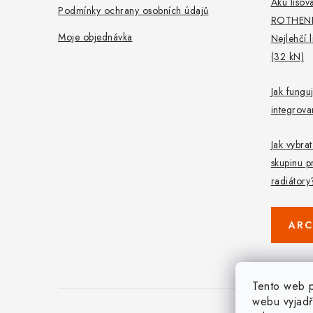
Aku lisova
Podmínky ochrany osobních údajů
ROTHEN
Moje objednávka
Nejlehčí 
(32 kN)
Jak fungu
integrov
Jak vybra
skupinu p
radiátory
ARC
Tento web p
webu vyjadř