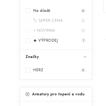
a
Na skladě
6
n
🏷️ SUPER CENA
n
0
í
⚡ NOVINKA
0
p
🔥 VÝPRODEJ
1
a
Značky
n
e
HERZ
6
i
l
K
Přeskočit
Armatury pro topení a vodu
kategorie
a