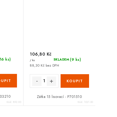
106,80 Kč
(16 ks)
(9 ks)
SKLADEM
/ ks
88,30 Kč bez DPH
P703210
Zátka 15 lisovací - P701510
Kód:
892.00
Kód:
1021.00