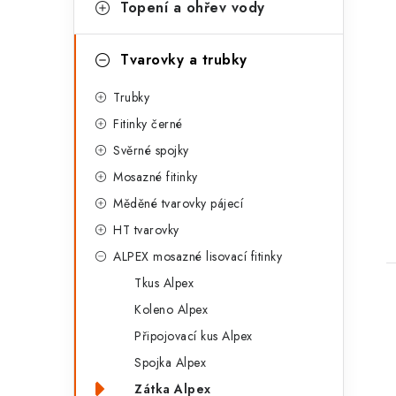
t
Topení a ohřev vody
e
g
Tvarovky a trubky
o
Trubky
r
Fitinky černé
i
t
Svěrné spojky
e
Mosazné fitinky
Měděné tvarovky pájecí
HT tvarovky
ALPEX mosazné lisovací fitinky
Tkus Alpex
Koleno Alpex
Připojovací kus Alpex
Spojka Alpex
Zátka Alpex