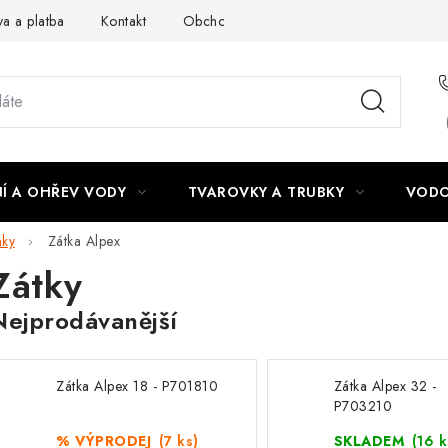
a a platba
Kontakt
Obchodní podmínky
Podmínky ochra
Í A OHŘEV VODY
TVAROVKY A TRUBKY
VODO
nky
Zátka Alpex
Zátky
Nejprodávanější
Zátka Alpex 18 - P701810
Zátka Alpex 32 -
P703210
% VÝPRODEJ
(7 ks)
SKLADEM
(16 k