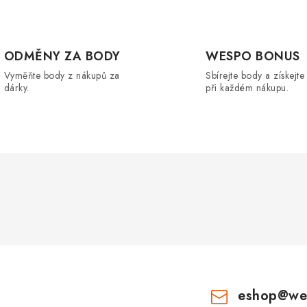
d
a
c
ODMĚNY ZA BODY
WESPO BONUS
Vyměňte body z nákupů za
Sbírejte body a získejte
dárky.
při každém nákupu.
p
v
k
y
v
ý
p
eshop
@
we
s