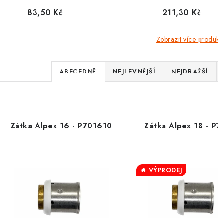
83,50 Kč
211,30 Kč
Zobrazit více produ
Ř
ABECEDNĚ
NEJLEVNĚJŠÍ
NEJDRAŽŠÍ
a
V
z
ý
e
Zátka Alpex 16 - P701610
Zátka Alpex 18 - 
p
n
í
s
🔥 VÝPRODEJ
p
p
r
r