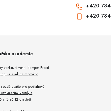
u
+420 734
+420 734
ářská akademie
 venkovní ventil Kemper Frosti-
 funguje a jak na montáž?
 rozdělovače pro podlahové
 uzavíracími ventily a
ry (3 až 12 okruhů)