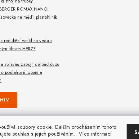
cí stroj na trubky
BERGER ROMAX NANO:
lisovačka na měď i plastohliník
je redukční ventil na vodu s
aným filtrem HERZ?
t a správně zapojit čerpadlovou
ro podlahové topení a
?
HIV
oužívá soubory cookie. Dalším procházením tohoto
S
ujete souhlas s jejich používáním.. Více informací