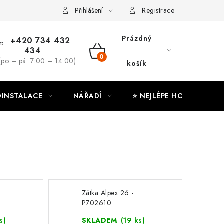
ny osobních údajů
Moje objednávka
Přihlášení
Registrace
Prázdný
+420 734 432
434
NÁKUPNÍ
(po – pá: 7:00 – 14:00)
košík
KOŠÍK
INSTALACE
NÁŘADÍ
⭐ NEJLÉPE HODNOCENÉ
Zátka Alpex 26 -
P702610
s)
SKLADEM
(19 ks)