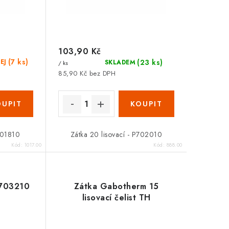
103,90 Kč
(7 ks)
(23 ks)
EJ
SKLADEM
/ ks
85,90 Kč bez DPH
Zákaznická podpora
P701810
Zátka 20 lisovací - P702010
Stačí napsat, poradíme s čímkoli.
Kód:
1017.00
Kód:
888.00
P703210
Zátka Gabotherm 15
lisovací čelist TH