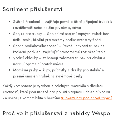
p
r
Sortiment příslušenství
v
k
Svěrné šroubení – zajišťuje pevné a těsné připojení trubek k
y
rozdělovači nebo dalším prvkům systému.
Spojka pro trubky – Spolehlivé spojení topných trubek bez
v
úniku tepla, ideální pro systémy podlahového vytápění.
ý
Spona podlahového topení – Pevné uchycení trubek na
p
izolační podklad, zajišťující rovnoměrné rozložení tepla.
i
Vodicí oblouky – zabraňují zalomení trubek při ohybu a
s
udržují optimální průtok média.
u
Montážní prvky – klipy, příchytky a držáky pro stabilní a
přesné umístění trubek na systémové desky.
Každý komponent je vyroben z odolných materiálů s dlouhou
životností, které jsou určené pro použití s topnou i chladicí vodou.
Zajištěna je kompatibilita s běžnými
trubkami pro podlahové topení
.
Proč volit příslušenství z nabídky Wespo