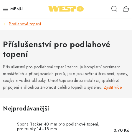
Přejít
Hleda
na
obsah
Podlahové topení
ARMATURY PRO TOPENÍ A VODU
TOPENÍ A OHŘEV VODY
Příslušenství pro podlahové
topení
TVAROVKY A TRUBKY
Příslušenství pro podlahové topení zahrnuje kompletní sortiment
VODOINSTALACE
montážních a připojovacích prvků, jako jsou svěrná šroubení, spony,
spojky a vodící oblouky. Umožňuje snadnou instalaci, spolehlivé
NÁŘADÍ
připojení a dlouhou životnost celého topného systému.
Zjistit více
.
⭐ NEJLÉPE HODNOCENÉ
Nejprodávanější
🏷️ VÝPRODEJ
Spona Tacker 40 mm pro podlahové topení,
pro trubky 14–18 mm
0,70 Kč