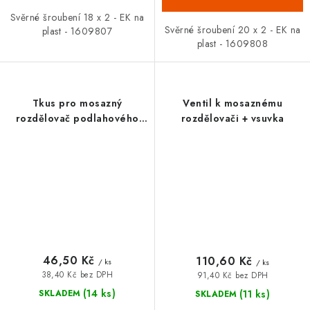
Svěrné šroubení 18 x 2 - EK na
Svěrné šroubení 20 x 2 - EK na
plast - 1609807
plast - 1609808
Tkus pro mosazný
Ventil k mosaznému
rozdělovač podlahového
rozdělovači + vsuvka
topení
46,50 Kč
110,60 Kč
/ ks
/ ks
38,40 Kč bez DPH
91,40 Kč bez DPH
(14 ks)
(11 ks)
SKLADEM
SKLADEM