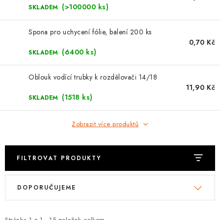
⚡ NOVINKA
(>100000 ks)
SKLADEM
🎁 ODMĚNY ZA BODY
Spona pro uchycení fólie, balení 200 ks
0,70 Kč
🏆 WESPO BONUS
(6400 ks)
SKLADEM
KONTAKT
Oblouk vodící trubky k rozdělovači 14/18
11,90 Kč
(1518 ks)
SKLADEM
TOPENÁŘSKÁ AKADEMIE
Zobrazit více produktů
OBCHODNÍ PODMÍNKY
O NÁS
FILTROVAT PRODUKTY
V
Ř
🚚 STAV OBJEDNÁVKY
DOPORUČUJEME
ý
a
p
z
DOPRAVA A PLATBA
Stránka
1
z
1
-
15
položek celkem