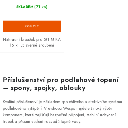
(71 ks)
SKLADEM
Nahradní kroužek pro GT-M-KA
15 × 1,5 svěrné šroubení
O
v
Příslušenství pro podlahové topení
l
– spony, spojky, oblouky
á
d
Kvalitní příslušenství je základem spolehlivého a efektivního systému
a
podlahového vytápění. V e-shopu Wespo najdete široký výběr
c
komponent, které zajišťují bezpečné připojení, stabilní uchycení
í
trubek a přesné vedení rozvodů topné vody.