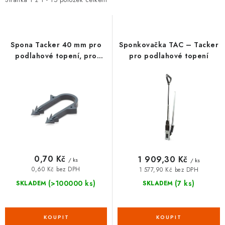
i
e
VRÁCENÍ ZBOŽÍ A REKLAMACE
s
n
p
í
MOJE OBJEDNÁVKA
r
p
Spona Tacker 40 mm pro
Sponkovačka TAC – Tacker
o
r
podlahové topení, pro
pro podlahové topení
ZNAČKY
trubky 14–18 mm
d
o
u
d
Hodnocení obchodu
🚚 Stav objednávky
Doprava a platba
k
u
Kontakt
Obchodní podmínky
t
k
Podmínky ochrany osobních údajů
Moje objednávka
ů
t
ů
0,70 Kč
1 909,30 Kč
/ ks
/ ks
0,60 Kč bez DPH
1 577,90 Kč bez DPH
(>100000 ks)
(7 ks)
SKLADEM
SKLADEM