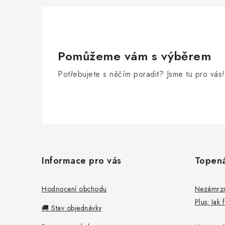
i
Pomůžeme vám s výběrem
Potřebujete s něčím poradit? Jsme tu pro vás!
Z
á
Informace pro vás
Topen
p
a
Hodnocení obchodu
Nezámrzný
Plus: Jak
t
🚚 Stav objednávky