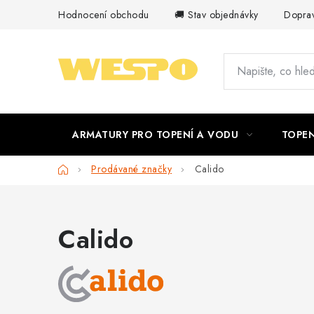
Přejít
Hodnocení obchodu
🚚 Stav objednávky
Doprav
na
obsah
ARMATURY PRO TOPENÍ A VODU
TOPEN
Domů
Prodávané značky
Calido
Calido