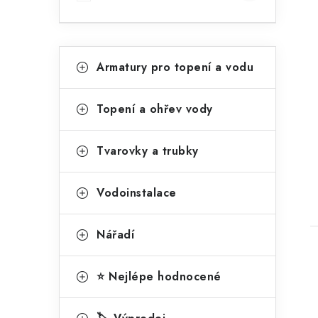
í
p
a
K
Přeskočit
Armatury pro topení a vodu
kategorie
n
a
t
e
Topení a ohřev vody
t
e
l
g
Tvarovky a trubky
o
r
Vodoinstalace
i
Nářadí
e
⭐ Nejlépe hodnocené