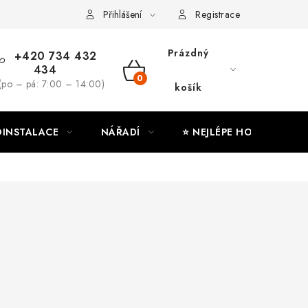
ny osobních údajů
Moje objednávka
Přihlášení
Registrace
Prázdný
+420 734 432
434
NÁKUPNÍ
(po – pá: 7:00 – 14:00)
košík
KOŠÍK
INSTALACE
NÁŘADÍ
⭐ NEJLÉPE HODNOCENÉ