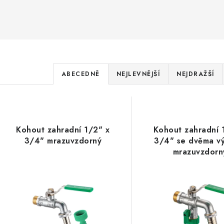
Ř
ABECEDNĚ
NEJLEVNĚJŠÍ
NEJDRAŽŠÍ
a
V
z
ý
e
Kohout zahradní 1/2" x
Kohout zahradní 
p
3/4" mrazuvzdorný
3/4" se dvěma v
n
mrazuvzdorn
í
s
p
p
r
r