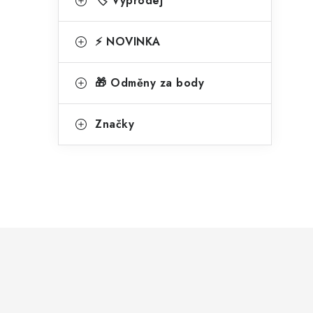
🏷️ Výprodej
l
⚡ NOVINKA
🎁 Odměny za body
í
Značky
r