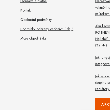
í
Doprava a platba
Nerezové
vytápění s
Kontakt
průtokomě
Obchodní podmínky
Aku lisova
Podmínky ochrany osobních údajů
ROTHEN
Moje objednávka
Nejlehčí 
(32 kN)
Jak fungu
integrov
Jak vybra
skupinu p
radiátory
ARC