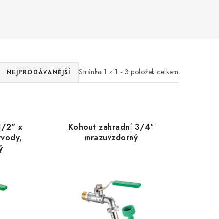
Stránka
1
z
1
-
3
položek celkem
NEJPRODÁVANĚJŠÍ
1/2" x
Kohout zahradní 3/4"
ývody,
mrazuvzdorný
ý