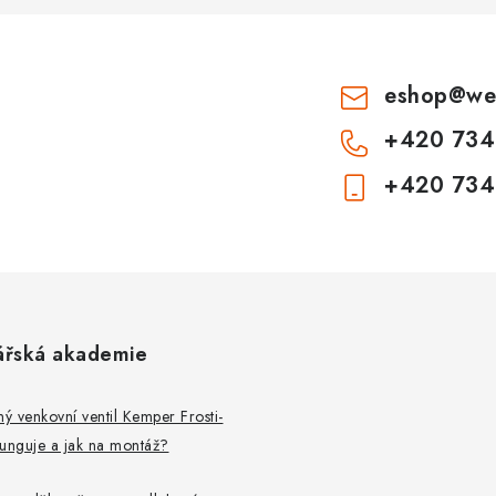
s
eshop
@
we
u
+420 734
+420 734
ářská akademie
 venkovní ventil Kemper Frosti-
 funguje a jak na montáž?