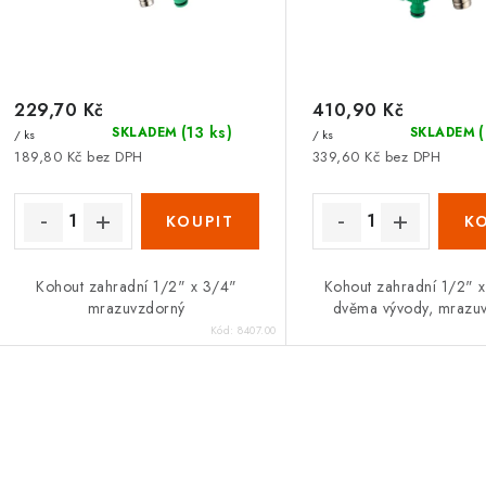
o
o
d
d
u
u
229,70 Kč
410,90 Kč
k
(13 ks)
SKLADEM
SKLADEM
/ ks
/ ks
k
t
189,80 Kč bez DPH
339,60 Kč bez DPH
ů
ů
Kohout zahradní 1/2" x 3/4"
Kohout zahradní 1/2" x
mrazuvzdorný
dvěma vývody, mrazu
Kód:
8407.00
O
v