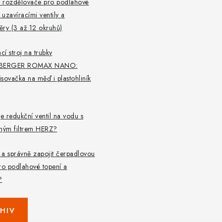
 rozdělovače pro podlahové
 uzavíracími ventily a
ry (3 až 12 okruhů)
cí stroj na trubky
BERGER ROMAX NANO:
lisovačka na měď i plastohliník
je redukční ventil na vodu s
aným filtrem HERZ?
t a správně zapojit čerpadlovou
ro podlahové topení a
?
HIV