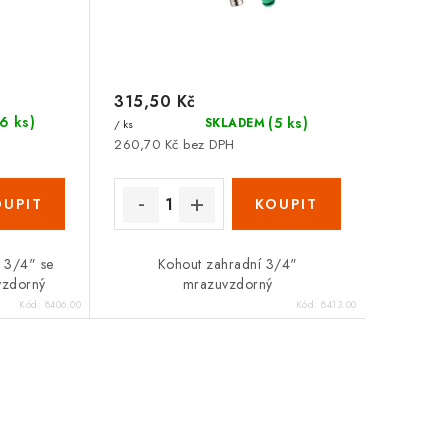
Zákaznická podpora
Stačí napsat, poradíme s čímkoli.
315,50 Kč
(6 ks)
(5 ks)
SKLADEM
/ ks
260,70 Kč bez DPH
 3/4" se
Kohout zahradní 3/4"
vzdorný
mrazuvzdorný
Kód:
8406.00
Kód:
8413.00