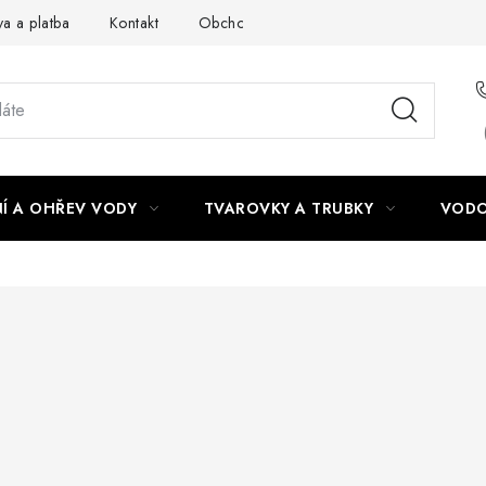
a a platba
Kontakt
Obchodní podmínky
Podmínky ochra
Í A OHŘEV VODY
TVAROVKY A TRUBKY
VODO