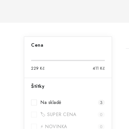
P
Cena
o
s
229
Kč
411
Kč
t
r
Štítky
i
a
Na skladě
3
n
🏷️ SUPER CENA
n
0
⚡ NOVINKA
0