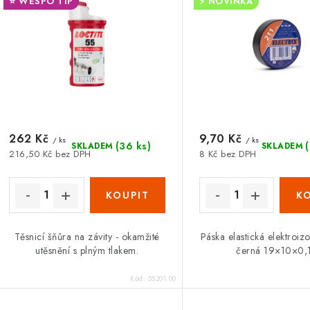
s
⭐ WESPO TIP
⚡ NOVINKA
p
p
r
r
o
o
d
d
u
u
262 Kč
9,70 Kč
k
/ ks
/ ks
(36 ks)
SKLADEM
SKLADEM
216,50 Kč bez DPH
8 Kč bez DPH
k
t
ů
ů
Těsnicí šňůra na závity - okamžité
Páska elastická elektroiz
utěsnění s plným tlakem.
černá 19×10­×0,
Kód:
55201.00