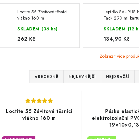
Loctite 55 Závitové těsnící
Lepidlo SAURUS 
vlákno 160 m
Tack 290 ml kartuš
51910DEU
SKLADEM
(36 ks)
SKLADEM
(12 k
262 Kč
134,90 Kč
Zobrazit více produ
Ř
ABECEDNĚ
NEJLEVNĚJŠÍ
NEJDRAŽŠÍ
a
V
z
ý
e
Loctite 55 Závitové těsnící
Páska elastic
p
vlákno 160 m
elektroizolační PV
n
19×10­×0,1
í