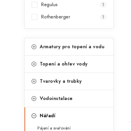
Regulus
1
Rothenberger
1
K
Přeskočit
Armatury pro topení a vodu
kategorie
a
t
Topení a ohřev vody
e
t
g
Tvarovky a trubky
o
r
Vodoinstalace
i
Nářadí
e
Pájení a svařování