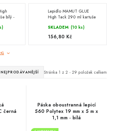
High
Lepidlo MAMUT GLUE
e bílý -
High Tack 290 ml kartuše
bílý - 51910BD
s)
SKLADEM
(10 ks)
156,80 Kč
ktů
Stránka
1
z
2
-
29
položek celkem
NEJPRODÁVANĚJŠÍ
ká
Páska oboustranná lepicí
C černá
560 Polytex 19 mm x 5 m x
3
1,1 mm - bílá