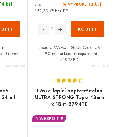
(14 ks)
(3 ks)
% VÝPRODEJ
/ ks
152,30 Kč bez DPH
0 ml -
Lepidlo MAMUT GLUE Clear UV
en Braven
290 ml kartuše transparentní
51933BD
Kód:
5175.00
Kód:
7078.00
dové
Páska lepící nepřetržitelná
 24 ml -
ULTRA STRONG Tape 48mm
x 18 m B794TE
⭐ WESPO TIP