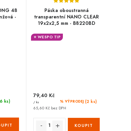
Zákaznická podpora
RONG 48
Páska oboustranná
nžová -
transparentní NANO CLEAR
Stačí napsat, poradíme s čímkoli.
19x2x2,5 mm - B8220BD
⭐ WESPO TIP
79,40 Kč
(6 ks)
(2 ks)
% VÝPRODEJ
/ ks
65,60 Kč bez DPH