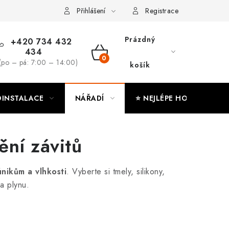
ny osobních údajů
Moje objednávka
Přihlášení
Registrace
Prázdný
+420 734 432
434
NÁKUPNÍ
(po – pá: 7:00 – 14:00)
košík
KOŠÍK
INSTALACE
NÁŘADÍ
⭐ NEJLÉPE HODNOCENÉ
ění závitů
únikům a vlhkosti
. Vyberte si tmely, silikony,
a plynu.