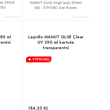
ack 290ml
MAMUT GLUE (High tack) 290ml
0DEU
bílý - 51910BD Den Braven
Kód:
7076.00
Kód:
5476.00
280 ml
Lepidlo MAMUT GLUE Clear
rentní
UV 290 ml kartuše
transparentní
🔥 VÝPRODEJ
184,30 Kč