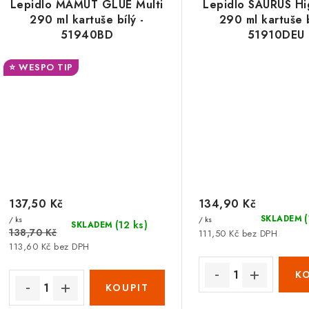
Lepidlo MAMUT GLUE Multi
Lepidlo SAURUS Hi
290 ml kartuše bílý -
290 ml kartuše b
51940BD
51910DEU
⭐ WESPO TIP
137,50 Kč
134,90 Kč
SKLADEM
/ ks
/ ks
(12 ks)
SKLADEM
138,70 Kč
111,50 Kč bez DPH
113,60 Kč bez DPH