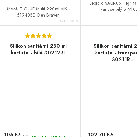
Lepidlo SAURUS High t
MAMUT GLUE Multi 290ml bílý -
kartuše bílý 5191
51940BD Den Braven
Kód:
6829.00
Silikon sanitární 280 ml
Silikon sanitární 
kartuše - bílá 30212RL
kartuše - transpa
30211RL
105 Kč
102,70 Kč
/ ks