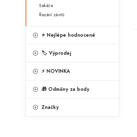
Sekáče
Řezání závitů
⭐ Nejlépe hodnocené
🏷️ Výprodej
⚡ NOVINKA
🎁 Odměny za body
Značky