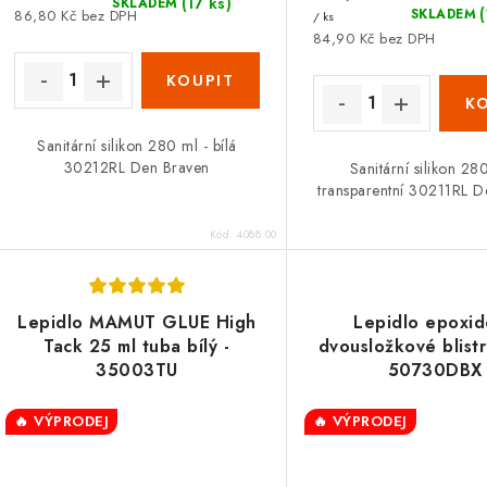
(17 ks)
SKLADEM
SKLADEM
86,80 Kč bez DPH
/ ks
84,90 Kč bez DPH
Sanitární silikon 280 ml - bílá
30212RL Den Braven
Sanitární silikon 28
transparentní 30211RL D
Kód:
4088.00
Lepidlo MAMUT GLUE High
Lepidlo epoxi
Tack 25 ml tuba bílý -
dvousložkové blistr
35003TU
50730DBX
🔥 VÝPRODEJ
🔥 VÝPRODEJ