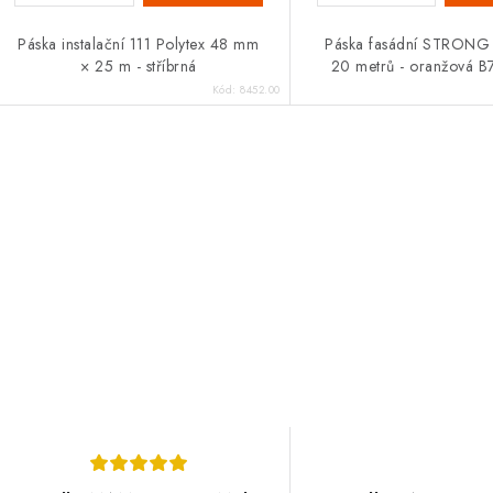
Páska instalační 111 Polytex 48 mm
Páska fasádní STRONG
× 25 m - stříbrná
20 metrů - oranžová
Kód:
8452.00