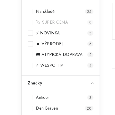
a
Na skladě
25
n
🏷️ SUPER CENA
n
0
í
⚡ NOVINKA
3
p
🔥 VÝPRODEJ
5
a
🚚 ATYPICKÁ DOPRAVA
2
n
⭐ WESPO TIP
4
e
l
Značky
Anticor
3
i
Den Braven
20