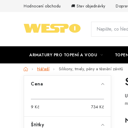
Přejít
Hodnocení obchodu
🚚 Stav objednávky
Doprav
na
obsah
ARMATURY PRO TOPENÍ A VODU
TOPEN
Domů
Nářadí
Silikony, tmely, pěny a těsnění závitů
P
Cena
o
U
s
m
9
Kč
734
Kč
t
r
Štítky