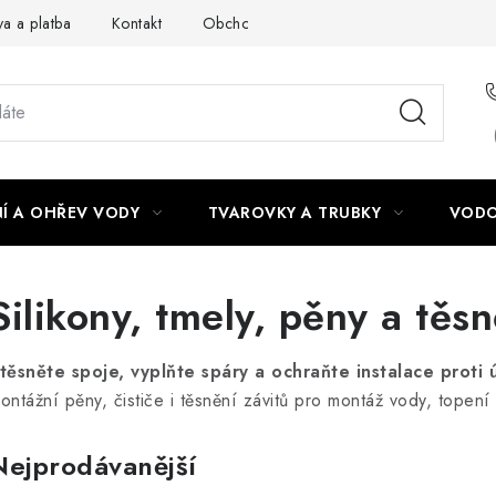
a a platba
Kontakt
Obchodní podmínky
Podmínky ochra
Í A OHŘEV VODY
TVAROVKY A TRUBKY
VODO
Silikony, tmely, pěny a těsn
těsněte spoje, vyplňte spáry a ochraňte instalace proti 
ontážní pěny, čističe i těsnění závitů pro montáž vody, topení 
Nejprodávanější