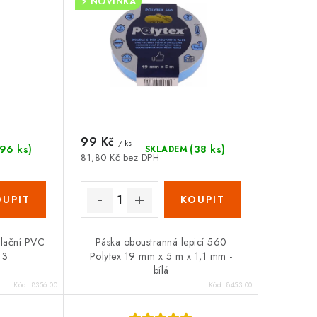
⚡ NOVINKA
99 Kč
/ ks
(96 ks)
(38 ks)
SKLADEM
81,80 Kč bez DPH
olační PVC
Páska oboustranná lepicí 560
13
Polytex 19 mm x 5 m x 1,1 mm -
bílá
Kód:
8356.00
Kód:
8453.00