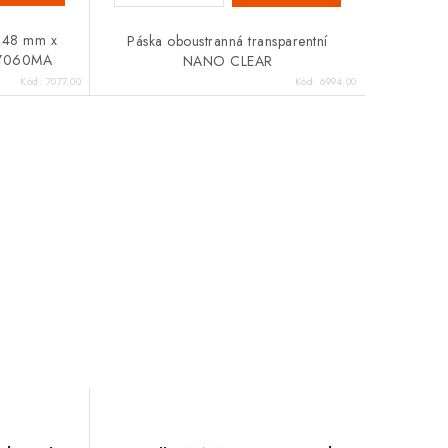
 48 mm x
Páska oboustranná transparentní
 B7060MA
NANO CLEAR
Kód:
7077.00
Kód:
6994.00