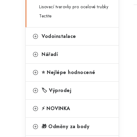
Lisovací tvarovky pro ocelové trubky
Tectite
Vodoinstalace
Nářadí
⭐ Nejlépe hodnocené
🏷️ Výprodej
⚡ NOVINKA
🎁 Odměny za body