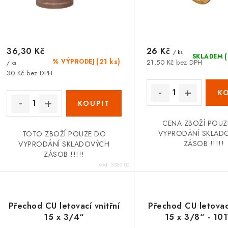
o
o
d
d
u
u
36,30 Kč
26 Kč
k
/ ks
SKLADEM
(21 ks)
% VÝPRODEJ
21,50 Kč bez DPH
/ ks
k
t
30 Kč bez DPH
ů
ů
CENA ZBOŽÍ POUZ
VYPRODÁNÍ SKLAD
TOTO ZBOŽÍ POUZE DO
ZÁSOB !!!!!
VYPRODÁNÍ SKLADOVÝCH
ZÁSOB !!!!!
Kód:
3320.00
Přechod CU letovací vnitřní
Přechod CU letovací
15 x 3/4“
15 x 3/8“ - 10