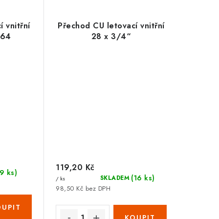
 vnitřní
Přechod CU letovací vnitřní
964
28 x 3/4“
119,20 Kč
(9 ks)
(16 ks)
SKLADEM
/ ks
98,50 Kč bez DPH