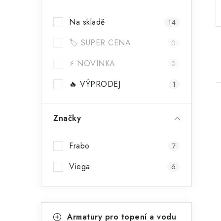
a
Na skladě
14
n
🏷️ SUPER CENA
n
0
í
⚡ NOVINKA
0
p
🔥 VÝPRODEJ
1
a
Značky
n
e
Frabo
7
i
l
Viega
6
K
Přeskočit
Armatury pro topení a vodu
kategorie