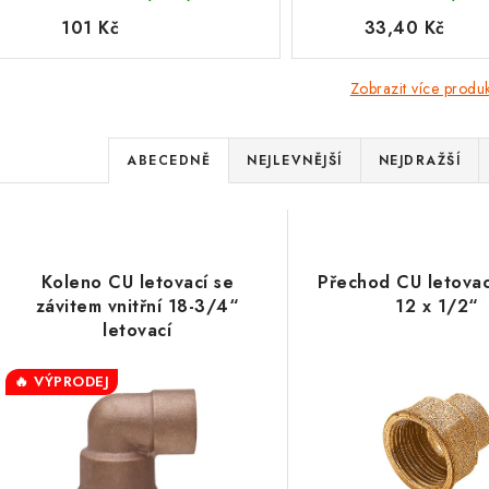
101 Kč
33,40 Kč
Zobrazit více produ
Ř
ABECEDNĚ
NEJLEVNĚJŠÍ
NEJDRAŽŠÍ
a
V
z
ý
e
Koleno CU letovací se
Přechod CU letovací
p
závitem vnitřní 18-3/4“
12 x 1/2“
n
letovací
í
s
🔥 VÝPRODEJ
p
p
r
r