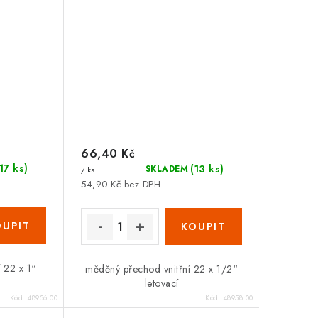
66,40 Kč
(17 ks)
(13 ks)
SKLADEM
/ ks
54,90 Kč bez DPH
 22 x 1“
měděný přechod vnitřní 22 x 1/2“
letovací
Kód:
48956.00
Kód:
48958.00