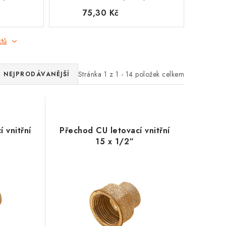
75,30 Kč
ktů
Stránka
1
z
1
-
14
položek celkem
NEJPRODÁVANĚJŠÍ
 vnitřní
Přechod CU letovací vnitřní
15 x 1/2“