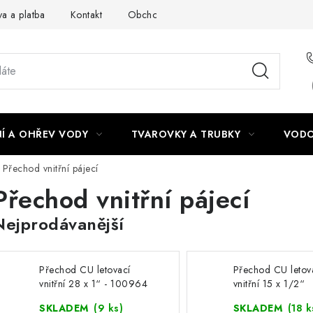
a a platba
Kontakt
Obchodní podmínky
Podmínky ochra
Í A OHŘEV VODY
TVAROVKY A TRUBKY
VODO
Přechod vnitřní pájecí
Přechod vnitřní pájecí
Nejprodávanější
Přechod CU letovací
Přechod CU letov
vnitřní 28 x 1“ - 100964
vnitřní 15 x 1/2“
SKLADEM
(9 ks)
SKLADEM
(18 k