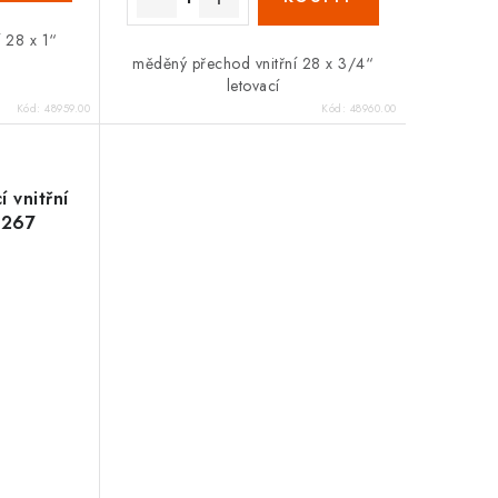
 28 x 1“
měděný přechod vnitřní 28 x 3/4“
letovací
Kód:
48959.00
Kód:
48960.00
 vnitřní
8267