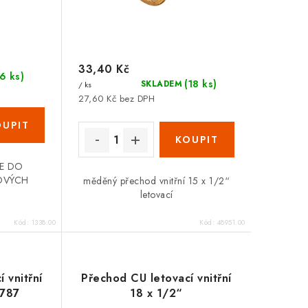
33,40 Kč
(6 ks)
(18 ks)
SKLADEM
/ ks
27,60 Kč bez DPH
E DO
OVÝCH
měděný přechod vnitřní 15 x 1/2“
letovací
Kód:
1338.00
Kód:
48951.00
 vnitřní
Přechod CU letovací vnitřní
1787
18 x 1/2“