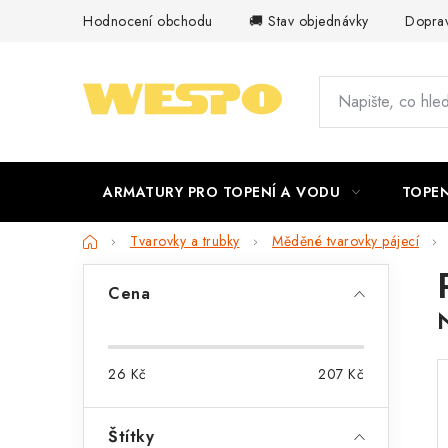
Přejít
Hodnocení obchodu
🚚 Stav objednávky
Doprav
na
obsah
ARMATURY PRO TOPENÍ A VODU
TOPEN
Domů
Tvarovky a trubky
Měděné tvarovky pájecí
P
Cena
o
s
26
Kč
207
Kč
t
r
Štítky