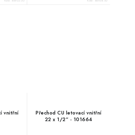
Kód:
48953.00
Kód:
48954.00
 vnitřní
Přechod CU letovací vnitřní
22 x 1/2“ - 101664