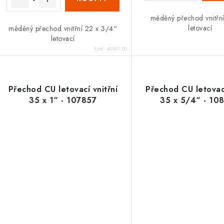
měděný přechod vnitřní
letovací
měděný přechod vnitřní 22 x 3/4“
letovací
Kód:
48957.00
Přechod CU letovací vnitřní
Přechod CU letovací
35 x 1“ - 107857
35 x 5/4“ - 10