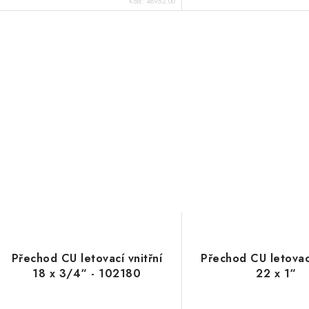
Kód:
48952.00
Přechod CU letovací vnitřní
Přechod CU letovací
18 x 3/4“ - 102180
22 x 1“