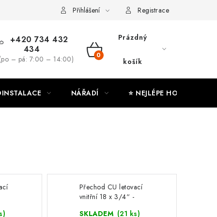
ny osobních údajů
Moje objednávka
Přihlášení
Registrace
Prázdný
+420 734 432
434
NÁKUPNÍ
(po – pá: 7:00 – 14:00)
košík
KOŠÍK
INSTALACE
NÁŘADÍ
⭐ NEJLÉPE HODNOCENÉ
ací
Přechod CU letovací
vnitřní 18 x 3/4“ -
102180
s)
SKLADEM
(21 ks)