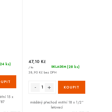
Zákaznická podpora
Stačí napsat, poradíme s čímkoli.
47,10 Kč
(24 ks)
(28 ks)
SKLADEM
/ ks
38,90 Kč bez DPH
třní 15 x
787
měděný přechod vnitřní 18 x 1/2“
letovací