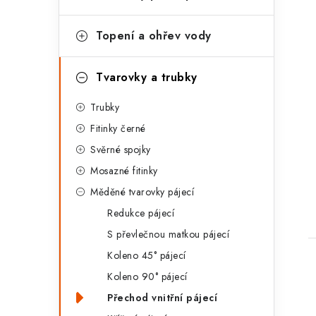
a
t
Topení a ohřev vody
e
g
Tvarovky a trubky
o
Trubky
r
t
Fitinky černé
i
Svěrné spojky
e
Mosazné fitinky
Měděné tvarovky pájecí
Redukce pájecí
S převlečnou matkou pájecí
Koleno 45° pájecí
Koleno 90° pájecí
Přechod vnitřní pájecí