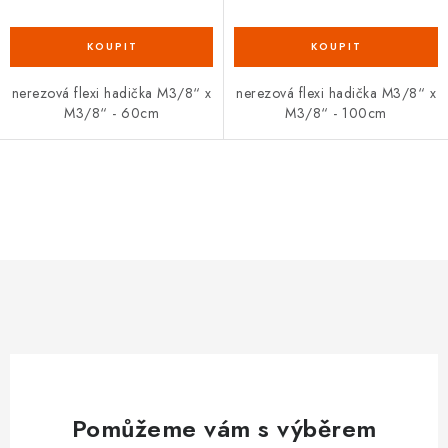
nerezová flexi hadička M3/8“ x
nerezová flexi hadička M3/8“ x
M3/8“ - 60cm
M3/8“ - 100cm
O
v
l
á
d
a
c
í
p
Pomůžeme vám s výběrem
r