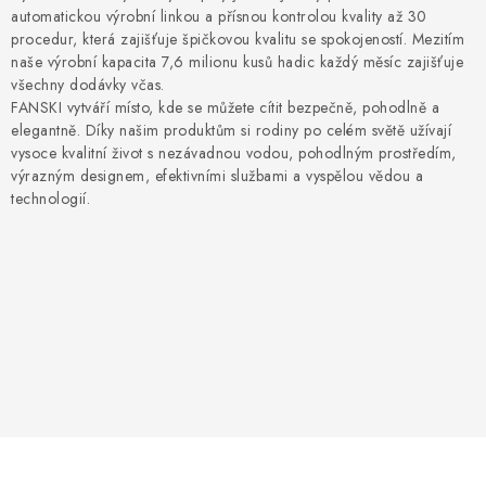
⚡ NOVINKA
automatickou výrobní linkou a přísnou kontrolou kvality až 30
procedur, která zajišťuje špičkovou kvalitu se spokojeností. Mezitím
🎁 ODMĚNY ZA BODY
naše výrobní kapacita 7,6 milionu kusů hadic každý měsíc zajišťuje
všechny dodávky včas.
FANSKI vytváří místo, kde se můžete cítit bezpečně, pohodlně a
🏆 WESPO BONUS
elegantně. Díky našim produktům si rodiny po celém světě užívají
vysoce kvalitní život s nezávadnou vodou, pohodlným prostředím,
KONTAKT
výrazným designem, efektivními službami a vyspělou vědou a
technologií.
TOPENÁŘSKÁ AKADEMIE
OBCHODNÍ PODMÍNKY
O NÁS
🚚 STAV OBJEDNÁVKY
DOPRAVA A PLATBA