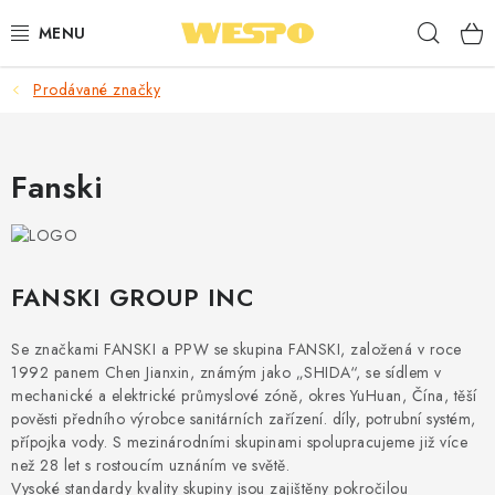
Přejít
Hleda
na
obsah
Prodávané značky
ARMATURY PRO TOPENÍ A VODU
TOPENÍ A OHŘEV VODY
Fanski
TVAROVKY A TRUBKY
VODOINSTALACE
FANSKI GROUP INC
NÁŘADÍ
Se značkami FANSKI a PPW se skupina FANSKI, založená v roce
1992 panem Chen Jianxin, známým jako „SHIDA“, se sídlem v
⭐ NEJLÉPE HODNOCENÉ
mechanické a elektrické průmyslové zóně, okres YuHuan, Čína, těší
pověsti předního výrobce sanitárních zařízení. díly, potrubní systém,
🏷️ VÝPRODEJ
přípojka vody. S mezinárodními skupinami spolupracujeme již více
než 28 let s rostoucím uznáním ve světě.
Vysoké standardy kvality skupiny jsou zajištěny pokročilou