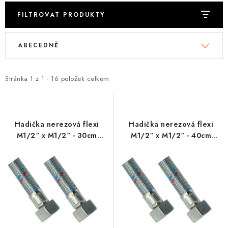
VRÁCENÍ ZBOŽÍ A REKLAMACE
FILTROVAT PRODUKTY
V
Ř
MOJE OBJEDNÁVKA
ABECEDNĚ
ý
a
p
z
ZNAČKY
i
e
Stránka
1
z
1
-
16
položek celkem
s
n
Hodnocení obchodu
🚚 Stav objednávky
Doprava a platba
p
í
Kontakt
Obchodní podmínky
r
p
Podmínky ochrany osobních údajů
Moje objednávka
Hadička nerezová flexi
Hadička nerezová flexi
o
r
M1/2“ x M1/2“ - 30cm
M1/2“ x M1/2“ - 40cm
FANSKI
FANSKI
d
o
u
d
k
u
t
k
ů
t
ů