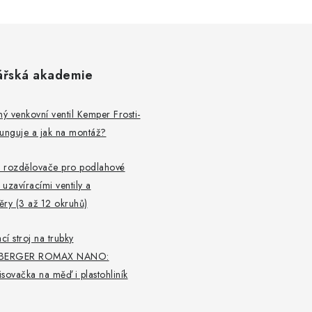
ářská akademie
 venkovní ventil Kemper Frosti-
 funguje a jak na montáž?
 rozdělovače pro podlahové
 uzavíracími ventily a
ry (3 až 12 okruhů)
cí stroj na trubky
BERGER ROMAX NANO:
lisovačka na měď i plastohliník