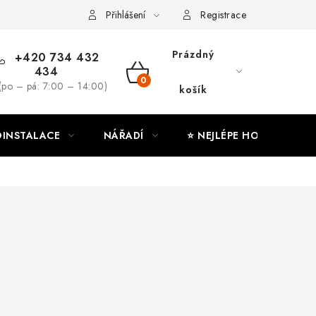
ny osobních údajů
Moje objednávka
Přihlášení
Registrace
Prázdný
+420 734 432
434
NÁKUPNÍ
(po – pá: 7:00 – 14:00)
košík
KOŠÍK
INSTALACE
NÁŘADÍ
⭐ NEJLÉPE HODNOCENÉ