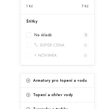
s
1
Kč
7
Kč
t
r
Štítky
i
a
Na skladě
1
n
🏷️ SUPER CENA
n
0
í
⚡ NOVINKA
0
p
a
K
Přeskočit
Armatury pro topení a vodu
kategorie
n
a
t
e
Topení a ohřev vody
t
e
l