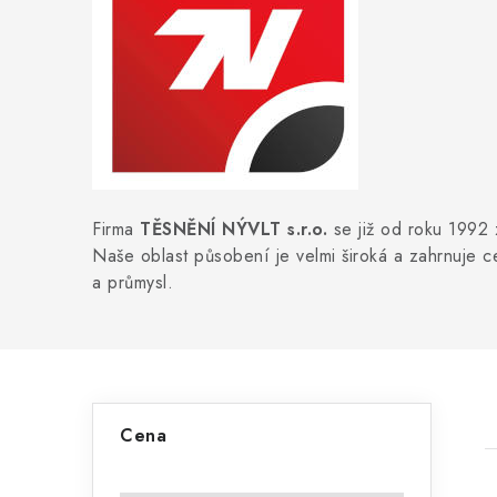
Firma
TĚSNĚNÍ NÝVLT s.r.o.
se již od roku 1992 
Naše oblast působení je velmi široká a zahrnuje 
a průmysl.
P
Cena
o