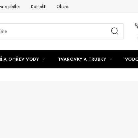
a a platba
Kontakt
Obchodní podmínky
Podmínky ochra
Í A OHŘEV VODY
TVAROVKY A TRUBKY
VODO