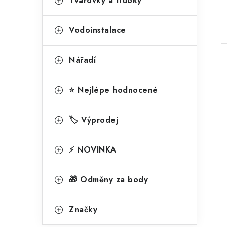
g
Tvarovky a trubky
o
r
Vodoinstalace
i
Nářadí
e
⭐ Nejlépe hodnocené
l
🏷️ Výprodej
⚡ NOVINKA
🎁 Odměny za body
í
Značky