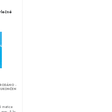
vlečné
“
Zákaznická podpora
Stačí napsat, poradíme s čímkoli.
RODÁNO -
 UKONČEN
é matice
2 mm; 5 ks