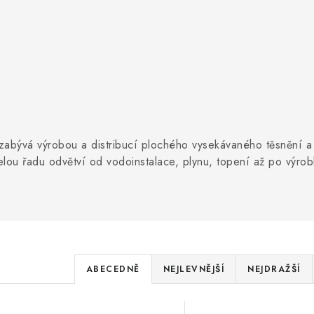
zabývá výrobou a distribucí plochého vysekávaného těsnění a 
celou řadu odvětví od vodoinstalace, plynu, topení až po výro
Ř
ABECEDNĚ
NEJLEVNĚJŠÍ
NEJDRAŽŠÍ
a
V