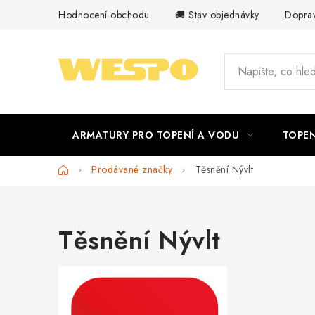
Přejít
Hodnocení obchodu
🚚 Stav objednávky
Doprav
na
obsah
ARMATURY PRO TOPENÍ A VODU
TOPEN
Domů
Prodávané značky
Těsnění Nývlt
Těsnění Nývlt