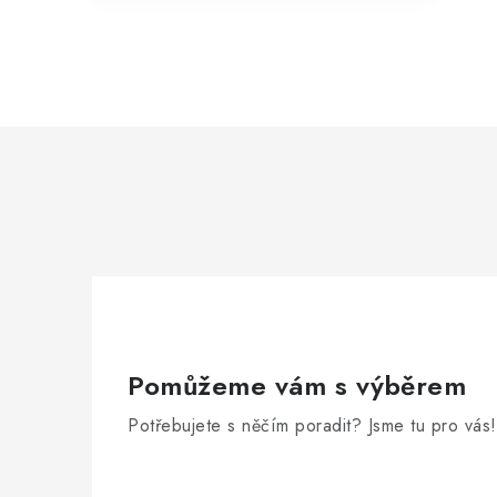
r
i
Pomůžeme vám s výběrem
Potřebujete s něčím poradit? Jsme tu pro vás!