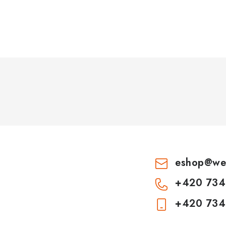
v
k
y
v
ý
p
s
u
eshop
@
we
+420 734
+420 734