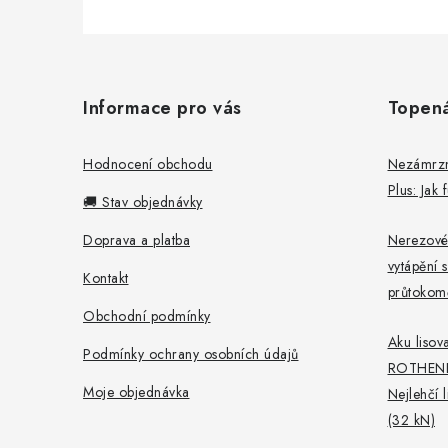
Z
á
Informace pro vás
Topen
p
a
Hodnocení obchodu
Nezámrzný
Plus: Jak
t
🚚 Stav objednávky
í
Doprava a platba
Nerezové
vytápění s
Kontakt
průtokomě
Obchodní podmínky
Aku lisova
Podmínky ochrany osobních údajů
ROTHEN
Moje objednávka
Nejlehčí 
(32 kN)