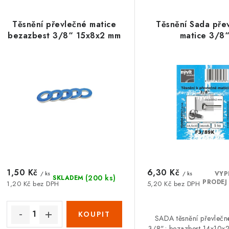
z
ý
e
Těsnění převlečné matice
Těsnění Sada pře
p
bezazbest 3/8“ 15x8x2 mm
matice 3/8
n
í
s
p
p
r
r
o
o
d
d
u
u
1,50 Kč
6,30 Kč
k
/ ks
/ ks
VYP
(200 ks)
SKLADEM
PRODEJ
1,20 Kč bez DPH
5,20 Kč bez DPH
k
t
ů
SADA těsnění převlečn
3/8"; bezazbest 14x10x