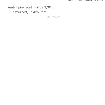
ů
Těsnění převlečné matice 3/8";
bezazbest; 15x8x2 mm
Kód:
970.00
O
v
á
d
a
c
p