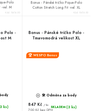
ique-Polo
Bonus - Pánské tričko Pique-Polo
 -vel. M
Cotton Stretch Long Fit -vel. XL
Kód:
8414.00
Kód:
8416.00
ko Polo -
Bonus - Pánské tričko Polo -
kost M
Tmavomodrá velikost XL
🏆 WESPO Bonus
 body
🛠️ Odměna za body
847 Kč
/ ks
(3 ks)
(3 ks)
SKLADEM
700 Kč bez DPH