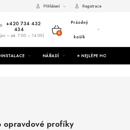
ny osobních údajů
Moje objednávka
Přihlášení
Registrace
Prázdný
+420 734 432
434
NÁKUPNÍ
(po – pá: 7:00 – 14:00)
košík
KOŠÍK
INSTALACE
NÁŘADÍ
⭐ NEJLÉPE HODNOCENÉ
o opravdové profíky