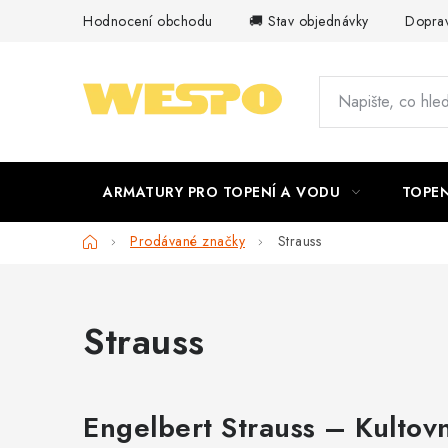
Přejít
Hodnocení obchodu
🚚 Stav objednávky
Doprav
na
obsah
ARMATURY PRO TOPENÍ A VODU
TOPEN
Domů
Prodávané značky
Strauss
Strauss
Engelbert Strauss – Kultov