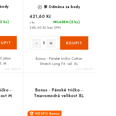
 body
🛠️ Odměna za body
421,60 Kč
(3 ks)
(5 ks)
SKLADEM
/ ks
348,40 Kč bez DPH
 Cotton
Bonus - Pánské tričko Cotton
el. M
Stretch Long Fit -vel. XL
Kód:
8438.00
Kód:
8440.00
ičko -
Bonus - Pánské tričko -
kost M
Tmavomodrá velikost XL
🏆 WESPO Bonus