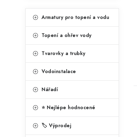
p
a
K
Přeskočit
Armatury pro topení a vodu
kategorie
n
a
t
e
Topení a ohřev vody
t
e
l
g
Tvarovky a trubky
o
r
Vodoinstalace
i
Nářadí
e
⭐ Nejlépe hodnocené
🏷️ Výprodej