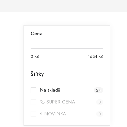
P
Cena
o
s
0
Kč
1634
Kč
t
r
Štítky
i
a
Na skladě
24
n
🏷️ SUPER CENA
n
0
í
⚡ NOVINKA
0