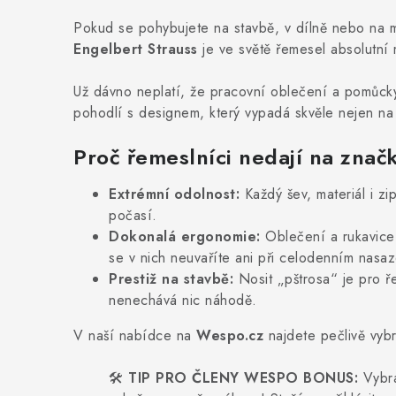
Pokud se pohybujete na stavbě, v dílně nebo na
Engelbert Strauss
je ve světě řemesel absolutní
Už dávno neplatí, že pracovní oblečení a pomůcky
pohodlí s designem, který vypadá skvěle nejen na 
Proč řemeslníci nedají na znač
Extrémní odolnost:
Každý šev, materiál i zi
počasí.
Dokonalá ergonomie:
Oblečení a rukavice 
se v nich neuvaříte ani při celodenním nasaz
Prestiž na stavbě:
Nosit „pštrosa“ je pro ře
nenechává nic náhodě.
V naší nabídce na
Wespo.cz
najdete pečlivě vyb
🛠️
TIP PRO ČLENY WESPO BONUS:
Vybra