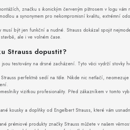
 montážích, značku s ikonickým červeným pštrosem v logu vá
 modlou a synonymem pro nekompromisní kvalitu, extrémní odol
 musí být jen funkční a nudné. Strauss dokázal spojit nejmod
stavbě, ale i ve volném čase.
ku Strauss dopustit?
p jsou testovány na drsné zacházení. Tyto věci vydrží stovky h
Strauss perfektně sedí na těle. Nikde nic netlačí, neomezuje
ení.
meslníky vizitkou profesionality. Před zákazníkem v tomto vyb
rané kousky a doplňky od Engelbert Strauss, které vám usnadn
né prémiové produkty značky Strauss můžete v našem věrnost