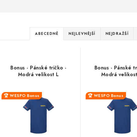
Ř
ABECEDNĚ
NEJLEVNĚJŠÍ
NEJDRAŽŠÍ
a
V
z
ý
e
Bonus - Pánské tričko -
Bonus - Pánské tr
p
Modrá velikost L
Modrá velikos
n
í
s
🏆 WESPO Bonus
🏆 WESPO Bonus
p
p
r
r
o
o