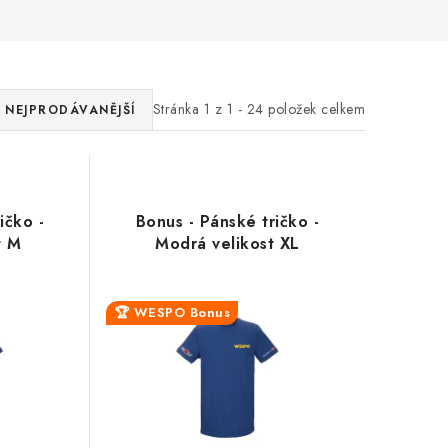
Zákaznická podpora
Stačí napsat, poradíme s čímkoli.
Stránka
1
z
1
-
24
položek celkem
NEJPRODÁVANĚJŠÍ
ičko -
Bonus - Pánské tričko -
t M
Modrá velikost XL
🏆 WESPO Bonus