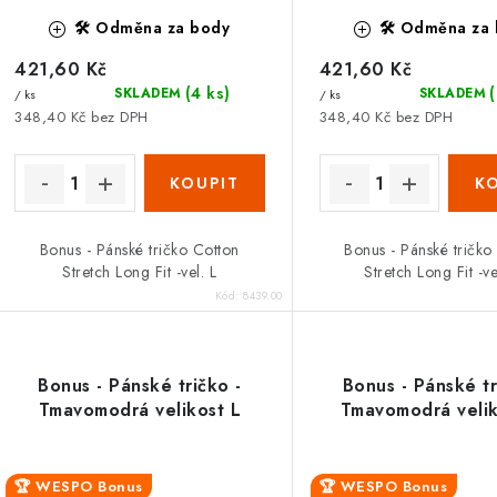
d
d
🛠️ Odměna za body
🛠️ Odměna za
u
u
421,60 Kč
421,60 Kč
k
(4 ks)
SKLADEM
SKLADEM
/ ks
/ ks
k
t
348,40 Kč bez DPH
348,40 Kč bez DPH
ů
ů
Bonus - Pánské tričko Cotton
Bonus - Pánské tričko
Stretch Long Fit -vel. L
Stretch Long Fit -v
Kód:
8439.00
Bonus - Pánské tričko -
Bonus - Pánské tr
Tmavomodrá velikost L
Tmavomodrá veli
🏆 WESPO Bonus
🏆 WESPO Bonus