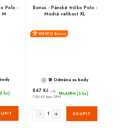
ko Polo -
Bonus - Pánské tričko Polo -
t M
Modrá velikost XL
🏆 WESPO Bonus
 body
🛠️ Odměna za body
847 Kč
/ ks
(2 ks)
(3 ks)
SKLADEM
700 Kč bez DPH