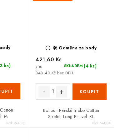
 body
🛠️ Odměna za body
421,60 Kč
(3 ks)
(4 ks)
SKLADEM
/ ks
348,40 Kč bez DPH
 Cotton
Bonus - Pánské tričko Cotton
el. M
Stretch Long Fit -vel. XL
Kód:
8441.00
Kód:
8443.00