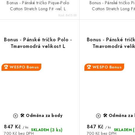
Bonus - Pánské tričko Pique-Polo
Bonus - Pánské tričko P
Cotton Stretch Long Fit -vel. L
Cotton Stretch Long Fit
Kód:
8415.00
Bonus - Pánské tričko Polo -
Bonus - Pánské trič
Tmavomodrá velikost L
Tmavomodrá veli
🏆 WESPO Bonus
🏆 WESPO Bonus
🛠️ Odměna za body
🛠️ Odměna za
847 Kč
847 Kč
/ ks
/ ks
(3 ks)
SKLADEM
SKLADEM
700 Kč bez DPH
700 Kč bez DPH