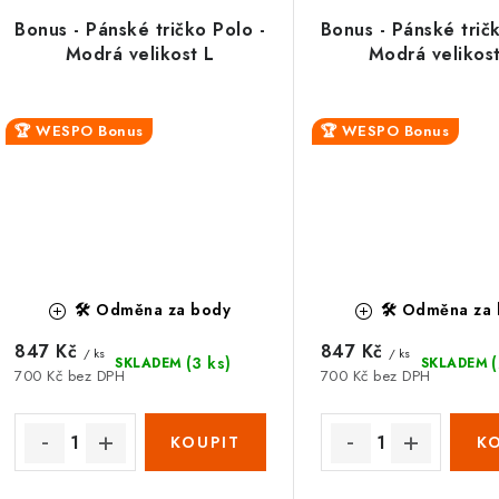
Bonus - Pánské tričko Polo -
Bonus - Pánské trič
Modrá velikost L
Modrá velikos
🏆 WESPO Bonus
🏆 WESPO Bonus
🛠️ Odměna za body
🛠️ Odměna za
847 Kč
847 Kč
/ ks
/ ks
(3 ks)
SKLADEM
SKLADEM
700 Kč bez DPH
700 Kč bez DPH