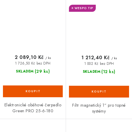
25-6 180 mm KELLER
⭐ WESPO TIP
2 089,10 Kč
1 212,40 Kč
/ ks
/ ks
1 726,50 Kč bez DPH
1 002 Kč bez DPH
(29 ks)
(12 ks)
SKLADEM
SKLADEM
Elektronické oběhové čerpadlo
Filtr magnetický 1“ pro topné
Green PRO 25-6-180
systémy