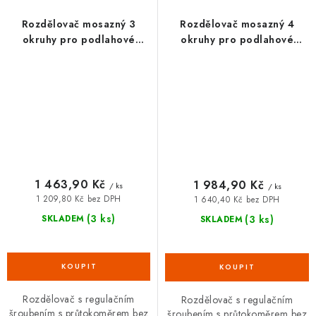
Rozdělovač mosazný 3
Rozdělovač mosazný 4
okruhy pro podlahové
okruhy pro podlahové
topení 1" x 3/4" EK
topení 1" x 3/4" EK
1 463,90 Kč
1 984,90 Kč
/ ks
/ ks
1 209,80 Kč bez DPH
1 640,40 Kč bez DPH
(3 ks)
(3 ks)
SKLADEM
SKLADEM
Rozdělovač s regulačním
Rozdělovač s regulačním
šroubením s průtokoměrem bez
šroubením s průtokoměrem bez