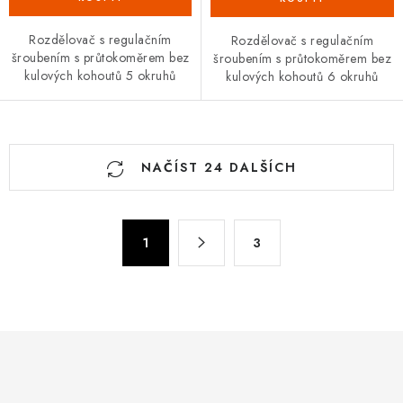
Rozdělovač s regulačním
Rozdělovač s regulačním
šroubením s průtokoměrem bez
šroubením s průtokoměrem bez
kulových kohoutů 5 okruhů
kulových kohoutů 6 okruhů
O
NAČÍST 24 DALŠÍCH
v
l
á
S
d
1
3
t
a
r
c
á
n
í
k
p
o
r
v
v
á