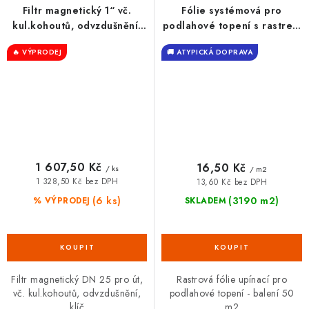
Filtr magnetický 1“ vč.
Fólie systémová pro
kul.kohoutů, odvzdušnění,
podlahové topení s rastrem
klíče
– balení 50 m2
🔥 VÝPRODEJ
🚚 ATYPICKÁ DOPRAVA
1 607,50 Kč
16,50 Kč
/ ks
/ m2
1 328,50 Kč bez DPH
13,60 Kč bez DPH
(6 ks)
(3190 m2)
% VÝPRODEJ
SKLADEM
Filtr magnetický DN 25 pro út,
Rastrová fólie upínací pro
vč. kul.kohoutů, odvzdušnění,
podlahové topení - balení 50
klíč
m2