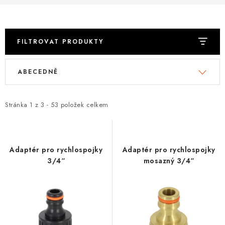
⚡ NOVINKA
🎁 ODMĚNY ZA BODY
FILTROVAT PRODUKTY
🏆 WESPO BONUS
V
Ř
ABECEDNĚ
ý
a
KONTAKT
p
z
i
e
Stránka
1
z
3
-
53
položek celkem
TOPENÁŘSKÁ AKADEMIE
s
n
OBCHODNÍ PODMÍNKY
p
í
r
p
Adaptér pro rychlospojky
Adaptér pro rychlospojky
O NÁS
o
r
3/4“
mosazný 3/4“
d
o
🚚 STAV OBJEDNÁVKY
u
d
k
u
DOPRAVA A PLATBA
t
k