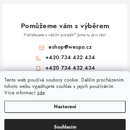
k
n
y
í
v
Pomůžeme vám s výběrem
ý
p
Potřebujete s něčím poradit? Jsme tu pro vás!
i
eshop
@
wespo.cz
s
u
+420 734 432 434
+420 734 432 434
Z
Tento web používá soubory cookie. Dalším procházením
tohoto webu vyjadřujete souhlas s jejich používáním..
á
Více informací
zde
.
Informace pro vás
p
a
Hodnocení obchodu
Nastavení
Topenářská akademie
t
🚚 Stav objednávky
í
Nezámrzný venkovní ventil Kemper Frosti-Plus: Jak funguje a jak na
Souhlasím
Copyright 2026
obchod.wespo.cz
. Všechna práva vyhrazena.
Doprava a platba
montáž?