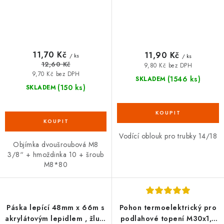
11,70 Kč
11,90 Kč
/ ks
/ ks
12,60 Kč
9,80 Kč bez DPH
9,70 Kč bez DPH
(1546 ks)
SKLADEM
(150 ks)
SKLADEM
Vodící oblouk pro trubky 14/18
Objímka dvoušroubová M8
3/8“ + hmoždinka 10 + šroub
M8*80
Páska lepící 48mm x 66m s
Pohon termoelektrický pro
akrylátovým lepidlem , žlutá
podlahové topení M30x1,5