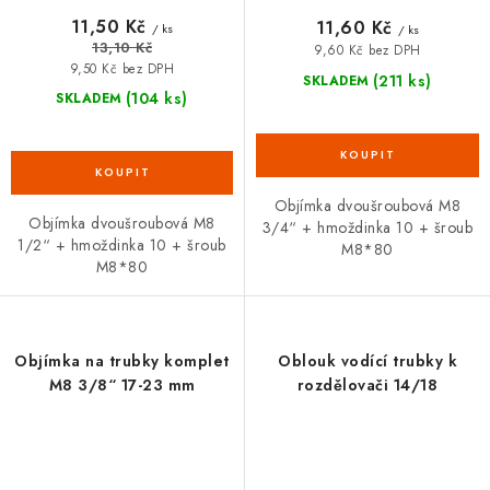
11,50 Kč
11,60 Kč
/ ks
/ ks
13,10 Kč
9,60 Kč bez DPH
9,50 Kč bez DPH
(211 ks)
SKLADEM
(104 ks)
SKLADEM
Objímka dvoušroubová M8
Objímka dvoušroubová M8
3/4“ + hmoždinka 10 + šroub
1/2“ + hmoždinka 10 + šroub
M8*80
M8*80
Objímka na trubky komplet
Oblouk vodící trubky k
M8 3/8“ 17-23 mm
rozdělovači 14/18