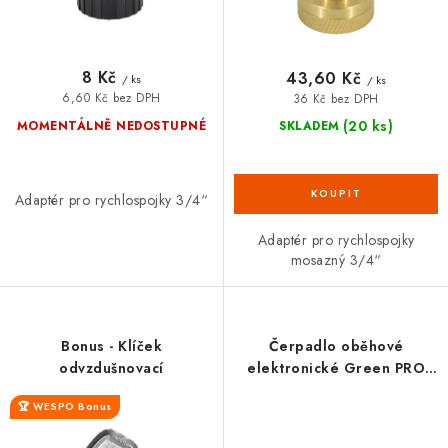
ů
t
VRÁCENÍ ZBOŽÍ A REKLAMACE
ů
MOJE OBJEDNÁVKA
8 Kč
43,60 Kč
/ ks
/ ks
6,60 Kč bez DPH
36 Kč bez DPH
ZNAČKY
(20 ks)
MOMENTÁLNĚ NEDOSTUPNÉ
SKLADEM
Hodnocení obchodu
🚚 Stav objednávky
Doprava a platba
Adaptér pro rychlospojky 3/4“
Kontakt
Obchodní podmínky
Adaptér pro rychlospojky
Podmínky ochrany osobních údajů
Moje objednávka
mosazný 3/4“
Bonus - Klíček
Čerpadlo oběhové
odvzdušnovací
elektronické Green PRO
25-6 130 mm KELLER
🏆 WESPO Bonus