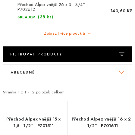
⚡ NOVINKA
Přechod Alpex vnější 26 x 3 - 3/4“ -
P702612
140,60 Kč
🎁 ODMĚNY ZA BODY
(38 ks)
SKLADEM
🏆 WESPO BONUS
Zobrazit více produktů
KONTAKT
FILTROVAT PRODUKTY
TOPENÁŘSKÁ AKADEMIE
V
Ř
ABECEDNĚ
ý
a
OBCHODNÍ PODMÍNKY
p
z
i
e
Stránka
1
z
1
-
12
položek celkem
O NÁS
s
n
p
í
🚚 STAV OBJEDNÁVKY
r
p
Přechod Alpex vnější 15 x
Přechod Alpex vnější 16 x 2
o
r
DOPRAVA A PLATBA
1,5 - 1/2“ - P701511
- 1/2“ - P701611