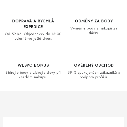
l
á
d
DOPRAVA A RYCHLÁ
ODMĚNY ZA BODY
a
EXPEDICE
Vyměňte body z nákupů za
dárky.
c
Od 59 Kč. Objednávky do 13:00
odesíláme ještě dnes.
í
p
r
v
WESPO BONUS
OVĚŘENÝ OBCHOD
k
Sbírejte body a získejte slevy při
99 % spokojených zákazníků a
každém nákupu.
podpora profíků.
y
v
ý
p
i
s
u