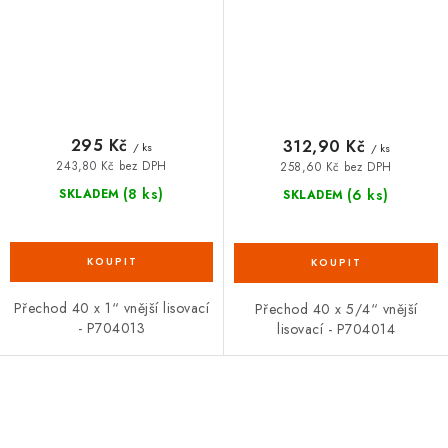
295 Kč
312,90 Kč
/ ks
/ ks
243,80 Kč bez DPH
258,60 Kč bez DPH
(8 ks)
(6 ks)
SKLADEM
SKLADEM
Přechod 40 x 1“ vnější lisovací
Přechod 40 x 5/4“ vnější
- P704013
lisovací - P704014
O
v