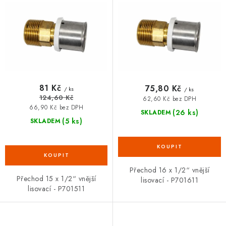
d
o
VRÁCENÍ ZBOŽÍ A REKLAMACE
u
d
k
u
MOJE OBJEDNÁVKA
t
k
ů
t
ZNAČKY
ů
81 Kč
75,80 Kč
/ ks
/ ks
Hodnocení obchodu
🚚 Stav objednávky
Doprava a platba
124,60 Kč
62,60 Kč bez DPH
Kontakt
Obchodní podmínky
66,90 Kč bez DPH
(26 ks)
SKLADEM
(5 ks)
SKLADEM
Podmínky ochrany osobních údajů
Moje objednávka
Přechod 16 x 1/2“ vnější
Přechod 15 x 1/2“ vnější
lisovací - P701611
lisovací - P701511