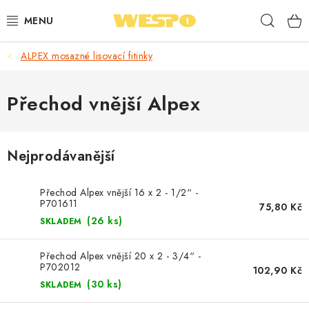
Přejít
Hleda
na
obsah
ALPEX mosazné lisovací fitinky
ARMATURY PRO TOPENÍ A VODU
TOPENÍ A OHŘEV VODY
Přechod vnější Alpex
TVAROVKY A TRUBKY
Nejprodávanější
VODOINSTALACE
Přechod Alpex vnější 16 x 2 - 1/2“ -
NÁŘADÍ
P701611
75,80 Kč
(26 ks)
SKLADEM
⭐ NEJLÉPE HODNOCENÉ
Přechod Alpex vnější 20 x 2 - 3/4“ -
P702012
102,90 Kč
🏷️ VÝPRODEJ
(30 ks)
SKLADEM