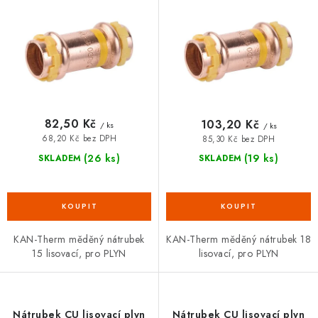
d
o
VRÁCENÍ ZBOŽÍ A REKLAMACE
u
d
k
u
MOJE OBJEDNÁVKA
t
k
ů
t
ZNAČKY
ů
82,50 Kč
103,20 Kč
/ ks
/ ks
Hodnocení obchodu
🚚 Stav objednávky
Doprava a platba
68,20 Kč bez DPH
85,30 Kč bez DPH
Kontakt
Obchodní podmínky
(26 ks)
(19 ks)
SKLADEM
SKLADEM
Podmínky ochrany osobních údajů
Moje objednávka
KAN-Therm měděný nátrubek
KAN-Therm měděný nátrubek 18
15 lisovací, pro PLYN
lisovací, pro PLYN
Nátrubek CU lisovací plyn
Nátrubek CU lisovací plyn