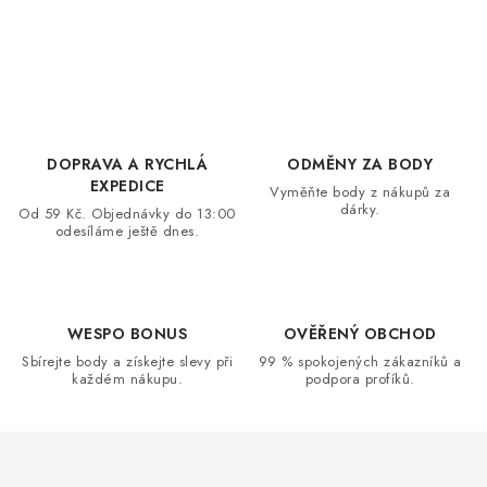
O
v
l
á
d
DOPRAVA A RYCHLÁ
ODMĚNY ZA BODY
a
EXPEDICE
Vyměňte body z nákupů za
dárky.
c
Od 59 Kč. Objednávky do 13:00
odesíláme ještě dnes.
í
p
r
v
WESPO BONUS
OVĚŘENÝ OBCHOD
k
Sbírejte body a získejte slevy při
99 % spokojených zákazníků a
každém nákupu.
podpora profíků.
y
v
ý
p