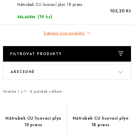
⚡ NOVINKA
Nátrubek CU lisovací plyn 18 press
103,20 Kč
🎁 ODMĚNY ZA BODY
(19 ks)
SKLADEM
🏆 WESPO BONUS
Zobrazit více produktů
KONTAKT
FILTROVAT PRODUKTY
TOPENÁŘSKÁ AKADEMIE
V
Ř
ABECEDNĚ
ý
a
OBCHODNÍ PODMÍNKY
p
z
i
e
Stránka
1
z
1
-
4
položek celkem
O NÁS
s
n
p
í
🚚 STAV OBJEDNÁVKY
r
p
Nátrubek CU lisovací plyn
Nátrubek CU lisovací plyn
o
r
DOPRAVA A PLATBA
15 press
18 press