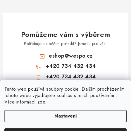
i
s
u
Pomůžeme vám s výběrem
Potřebujete s něčím poradit? Jsme tu pro vás!
eshop
@
wespo.cz
+420 734 432 434
+420 734 432 434
Z
Tento web používá soubory cookie. Dalším procházením
tohoto webu vyjadřujete souhlas s jejich používáním..
á
Více informací
zde
.
Informace pro vás
p
a
Hodnocení obchodu
Nastavení
Topenářská akademie
t
🚚 Stav objednávky
Nezámrzný venkovní ventil Kemper Frosti-Plus: Jak funguje a jak na