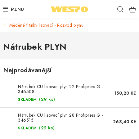
Přejít
Hleda
na
obsah
Měděné fitinky lisovací - Rozvod plynu
ARMATURY PRO TOPENÍ A VODU
TOPENÍ A OHŘEV VODY
Nátrubek PLYN
TVAROVKY A TRUBKY
Nejprodávanější
VODOINSTALACE
Nátrubek CU lisovací plyn 22 Profipress G -
NÁŘADÍ
346508
150,20 Kč
(29 ks)
SKLADEM
⭐ NEJLÉPE HODNOCENÉ
Nátrubek CU lisovací plyn 28 Profipress G -
346515
268,40 Kč
🏷️ VÝPRODEJ
(22 ks)
SKLADEM