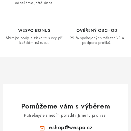
odesíláme ještě dnes.
í
p
r
v
WESPO BONUS
OVĚŘENÝ OBCHOD
k
Sbírejte body a získejte slevy při
99 % spokojených zákazníků a
každém nákupu.
podpora profíků.
y
v
ý
p
i
s
u
Pomůžeme vám s výběrem
Potřebujete s něčím poradit? Jsme tu pro vás!
eshop
@
wespo.cz