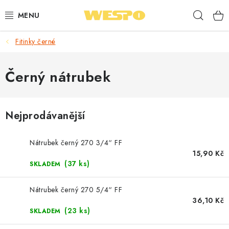
Přejít
Hleda
na
obsah
Fitinky černé
ARMATURY PRO TOPENÍ A VODU
TOPENÍ A OHŘEV VODY
Černý nátrubek
TVAROVKY A TRUBKY
Nejprodávanější
VODOINSTALACE
Nátrubek černý 270 3/4“ FF
NÁŘADÍ
15,90 Kč
(37 ks)
SKLADEM
⭐ NEJLÉPE HODNOCENÉ
Nátrubek černý 270 5/4“ FF
36,10 Kč
🏷️ VÝPRODEJ
(23 ks)
SKLADEM