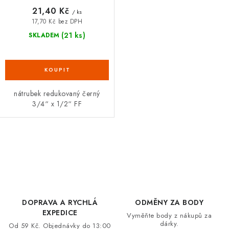
21,40 Kč
/ ks
17,70 Kč bez DPH
(21 ks)
SKLADEM
nátrubek redukovaný černý
3/4“ x 1/2“ FF
O
v
l
á
d
DOPRAVA A RYCHLÁ
ODMĚNY ZA BODY
a
EXPEDICE
Vyměňte body z nákupů za
dárky.
c
Od 59 Kč. Objednávky do 13:00