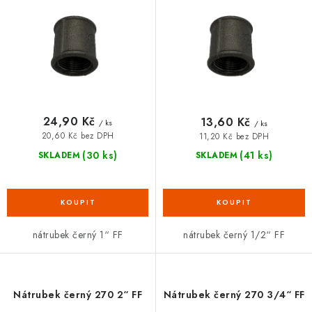
d
o
VRÁCENÍ ZBOŽÍ A REKLAMACE
u
d
k
u
MOJE OBJEDNÁVKA
t
k
ů
t
ZNAČKY
ů
24,90 Kč
13,60 Kč
/ ks
/ ks
Hodnocení obchodu
🚚 Stav objednávky
Doprava a platba
20,60 Kč bez DPH
11,20 Kč bez DPH
Kontakt
Obchodní podmínky
(30 ks)
(41 ks)
SKLADEM
SKLADEM
Podmínky ochrany osobních údajů
Moje objednávka
nátrubek černý 1“ FF
nátrubek černý 1/2“ FF
Nátrubek černý 270 2“ FF
Nátrubek černý 270 3/4“ FF