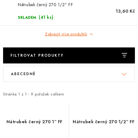
⚡ NOVINKA
Nátrubek černý 270 1/2“ FF
13,60 Kč
🎁 ODMĚNY ZA BODY
(41 ks)
SKLADEM
🏆 WESPO BONUS
Zobrazit více produktů
KONTAKT
FILTROVAT PRODUKTY
TOPENÁŘSKÁ AKADEMIE
V
Ř
ABECEDNĚ
ý
a
OBCHODNÍ PODMÍNKY
p
z
i
e
Stránka
1
z
1
-
9
položek celkem
O NÁS
s
n
p
í
🚚 STAV OBJEDNÁVKY
r
p
Nátrubek černý 270 1“ FF
Nátrubek černý 270 1/2“ FF
o
r
DOPRAVA A PLATBA