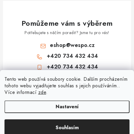
u
Pomůžeme vám s výběrem
Potřebujete s něčím poradit? Jsme tu pro vás!
eshop
@
wespo.cz
+420 734 432 434
+420 734 432 434
Z
Tento web používá soubory cookie. Dalším procházením
tohoto webu vyjadřujete souhlas s jejich používáním..
á
Více informací
zde
.
Informace pro vás
p
a
Hodnocení obchodu
Nastavení
Topenářská akademie
t
🚚 Stav objednávky
í
Nezámrzný venkovní ventil Kemper Frosti-Plus: Jak funguje a jak na
Souhlasím
Copyright 2026
obchod.wespo.cz
. Všechna práva vyhrazena.
Doprava a platba
montáž?