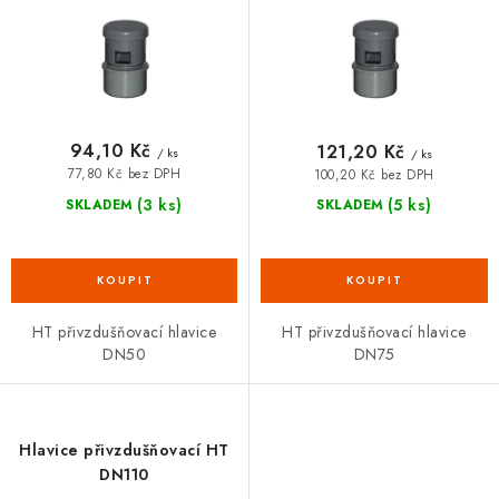
k
u
VRÁCENÍ ZBOŽÍ A REKLAMACE
t
k
ů
t
MOJE OBJEDNÁVKA
ů
ZNAČKY
94,10 Kč
121,20 Kč
/ ks
/ ks
77,80 Kč bez DPH
100,20 Kč bez DPH
Hodnocení obchodu
🚚 Stav objednávky
Doprava a platba
(3 ks)
(5 ks)
SKLADEM
SKLADEM
Kontakt
Obchodní podmínky
Podmínky ochrany osobních údajů
Moje objednávka
HT přivzdušňovací hlavice
HT přivzdušňovací hlavice
DN50
DN75
Hlavice přivzdušňovací HT
DN110