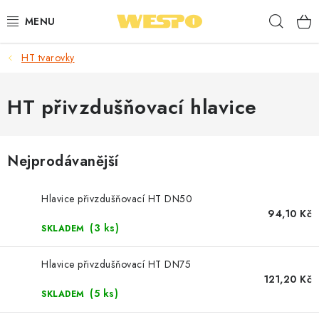
Přejít
Hleda
na
obsah
HT tvarovky
ARMATURY PRO TOPENÍ A VODU
TOPENÍ A OHŘEV VODY
HT přivzdušňovací hlavice
TVAROVKY A TRUBKY
Nejprodávanější
VODOINSTALACE
Hlavice přivzdušňovací HT DN50
NÁŘADÍ
94,10 Kč
(3 ks)
SKLADEM
⭐ NEJLÉPE HODNOCENÉ
Hlavice přivzdušňovací HT DN75
121,20 Kč
🏷️ VÝPRODEJ
(5 ks)
SKLADEM