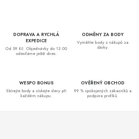
O
v
l
á
d
DOPRAVA A RYCHLÁ
ODMĚNY ZA BODY
a
EXPEDICE
Vyměňte body z nákupů za
dárky.
c
Od 59 Kč. Objednávky do 13:00
odesíláme ještě dnes.
í
p
r
v
WESPO BONUS
OVĚŘENÝ OBCHOD
k
Sbírejte body a získejte slevy při
99 % spokojených zákazníků a
každém nákupu.
podpora profíků.
y
v
ý
p
i
s