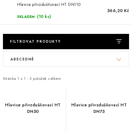
⚡ NOVINKA
Hlavice přivzdušňovací HT DN110
566,20 Kč
🎁 ODMĚNY ZA BODY
(10 ks)
SKLADEM
🏆 WESPO BONUS
FILTROVAT PRODUKTY
KONTAKT
V
Ř
ABECEDNĚ
ý
a
TOPENÁŘSKÁ AKADEMIE
p
z
OBCHODNÍ PODMÍNKY
i
e
Stránka
1
z
1
-
3
položek celkem
s
n
O NÁS
p
í
r
p
Hlavice přivzdušňovací HT
Hlavice přivzdušňovací HT
🚚 STAV OBJEDNÁVKY
o
r
DN50
DN75
d
o
DOPRAVA A PLATBA
u
d