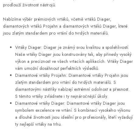
í
prodlouží životnost nástrojů.
p
Nabízíme výběr prémiových vrtáků, včetně vrtáků Diager,
r
diamantových vrtáků Projahn a diamantových vrtáků Diager, které
v
jsou zlatým standardem pro vrtání do tvrdých materiálů.
k
y
Vrtáky Diager: Diager je známý svou kvalitou a spolehlivostí.
v
Naše vrtáky Diager jsou konstruovány tak, aby přinesly vysoký
ý
výkon a preciznost ve všech vrtacích aplikacích. Vrtáky Diager
p
vám umožní dosáhnout perfektních výsledků.
i
Diamantové vrtáky Projahn: Diamantové vrtáky Projahn jsou
zlatým standardem pro vrtání do tvrdých materiálů. S
s
diamantovými nástřiky nabízejí extrémní odolnost a přesnost.
u
S těmito vrtáky zvládnete i ty nejnáročnější úkoly.
Diamantové vrtáky Diager: Diamantové vrtáky Diager jsou
symbolem excelence ve vrtání. S kombinací vysokého výkonu
a dlouhé životnosti jsou ideální pro profesionály, kteří vyžadují
ty nejlepší vrtáky na trhu.