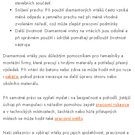
stavebních součástí.
Snížení prachu: Při použití diamantových vrtáků často vzniká
méně odpadu a jemného prachu než při méně vhodně
zvoleném nářadí, což může zlepšit pracovní podmínky.
Delší životnost: Diamantové vrstvy na vrtácích jsou odolné a
při správném použití i údržbě pomáhají prodloužit životnost
nástroje.
Diamantové vrtáky jsou důležitým pomocníkem pro řemeslníky a
montážní firmy, které pracují s tvrdými materiály a potřebují přesný
výsledek. Při vrtání do betonu nebo zdiva se může hodit mít po ruce
i
sekáče
, pokud práce navazuje na další úpravu otvoru nebo
okolního materiálu.
Při samotné práci se vyplatí myslet i na bezpečnost a pohodlí. Jistější
úchop při manipulaci s nářadím pomohou zajistit
pracovní rukavice
a v technických místnostech, šachtách nebo hůře přístupných
místech se může hodit také
pracovní světlo
.
Naši zákazníci si vybírají vrtáky pro jejich spolehlivost, preciznost a