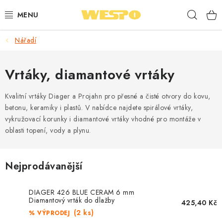
Přejít
Hleda
na
obsah
Nářadí
ARMATURY PRO TOPENÍ A VODU
TOPENÍ A OHŘEV VODY
Vrtáky, diamantové vrtáky
TVAROVKY A TRUBKY
Kvalitní vrtáky Diager a Projahn pro přesné a čisté otvory do kovu,
betonu, keramiky i plastů. V nabídce najdete spirálové vrtáky,
vykružovací korunky i diamantové vrtáky vhodné pro montáže v
VODOINSTALACE
oblasti topení, vody a plynu.
NÁŘADÍ
Nejprodávanější
⭐ NEJLÉPE HODNOCENÉ
DIAGER 426 BLUE CERAM 6 mm
🏷️ VÝPRODEJ
Diamantový vrták do dlažby
425,40 Kč
(2 ks)
% VÝPRODEJ