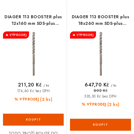
p
í
VRÁCENÍ ZBOŽÍ A REKLAMACE
r
p
DIAGER 113 BOOSTER plus
DIAGER 113 BOOSTER plus
MOJE OBJEDNÁVKA
o
r
12x160 mm SDS-plus
18x260 mm SDS-plus
příklepový vrták
příklepový vrták
d
o
🔥 VÝPRODEJ
🔥 VÝPRODEJ
ZNAČKY
u
d
k
u
Hodnocení obchodu
🚚 Stav objednávky
Doprava a platba
t
k
Kontakt
Obchodní podmínky
ů
t
ů
Podmínky ochrany osobních údajů
Moje objednávka
211,20 Kč
647,70 Kč
/ ks
/ ks
802 Kč
174,60 Kč bez DPH
535,30 Kč bez DPH
(2 ks)
% VÝPRODEJ
(2 ks)
% VÝPRODEJ
TOTO ZBOŽÍ POUZE DO