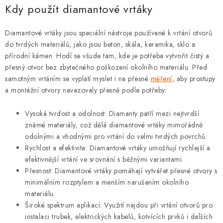
Kdy použít diamantové vrtáky
Diamantové vrtáky jsou speciální nástroje používané k vrtání otvorů
do tvrdých materiálů, jako jsou beton, skála, keramika, sklo a
přírodní kámen. Hodí se všude tam, kde je potřeba vytvořit čistý a
přesný otvor bez zbytečného poškození okolního materiálu. Před
samotným vrtáním se vyplatí myslet i na přesné
měření
, aby prostupy
a montážní otvory navazovaly přesně podle potřeby.
Vysoká tvrdost a odolnost: Diamanty patří mezi nejtvrdší
známé materiály, což dělá diamantové vrtáky mimořádně
odolnými a vhodnými pro vrtání do velmi tvrdých povrchů.
Rychlost a efektivita: Diamantové vrtáky umožňují rychlejší a
efektivnější vrtání ve srovnání s běžnými variantami.
Přesnost: Diamantové vrtáky pomáhají vytvářet přesné otvory s
minimálním rozptylem a menším narušením okolního
materiálu.
Široké spektrum aplikací: Využití najdou při vrtání otvorů pro
instalaci trubek, elektrických kabelů, kotvících prvků i dalších