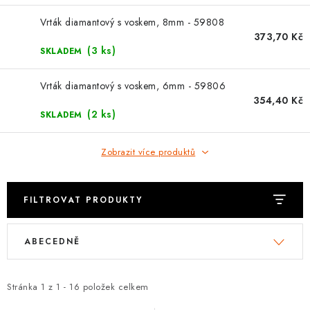
⚡ NOVINKA
Vrták diamantový s voskem, 8mm - 59808
🎁 ODMĚNY ZA BODY
373,70 Kč
(3 ks)
SKLADEM
🏆 WESPO BONUS
Vrták diamantový s voskem, 6mm - 59806
354,40 Kč
KONTAKT
(2 ks)
SKLADEM
TOPENÁŘSKÁ AKADEMIE
Zobrazit více produktů
OBCHODNÍ PODMÍNKY
FILTROVAT PRODUKTY
O NÁS
V
Ř
ABECEDNĚ
ý
a
🚚 STAV OBJEDNÁVKY
p
z
i
e
Stránka
1
z
1
-
16
položek celkem
DOPRAVA A PLATBA
s
n