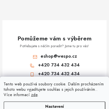
Pomůžeme vám s výběrem
Potřebujete s něčím poradit? Jsme tu pro vás!
eshop
@
wespo.cz
+420 734 432 434
+420 734 432 434
Z
Tento web používá soubory cookie. Dalším procházením
tohoto webu vyjadřujete souhlas s jejich používáním..
á
Více informací
zde
.
Informace pro vás
p
a
Hodnocení obchodu
Nastavení
Topenářská akademie