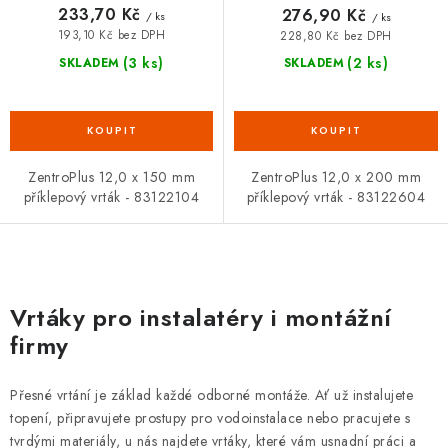
233,70 Kč
276,90 Kč
/ ks
/ ks
193,10 Kč bez DPH
228,80 Kč bez DPH
(3 ks)
(2 ks)
SKLADEM
SKLADEM
ZentroPlus 12,0 x 150 mm
ZentroPlus 12,0 x 200 mm
příklepový vrták - 83122104
příklepový vrták - 83122604
O
v
Vrtáky pro instalatéry i montážní
l
firmy
á
d
Přesné vrtání je základ každé odborné montáže. Ať už instalujete
a
topení, připravujete prostupy pro vodoinstalace nebo pracujete s
c
tvrdými materiály, u nás najdete vrtáky, které vám usnadní práci a