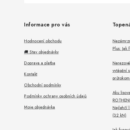
Z
á
Informace pro vás
Topen
p
a
Hodnocení obchodu
Nezámrzný
Plus: Jak
t
🚚 Stav objednávky
í
Doprava a platba
Nerezové
vytápění s
Kontakt
průtokomě
Obchodní podmínky
Aku lisova
Podmínky ochrany osobních údajů
ROTHEN
Moje objednávka
Nejlehčí 
(32 kN)
Jak fungu