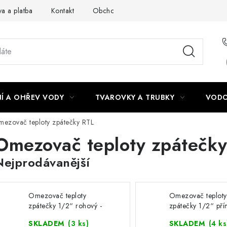
a a platba
Kontakt
Obchodní podmínky
Podmínky ochra
Í A OHŘEV VODY
TVAROVKY A TRUBKY
VODO
ezovač teploty zpátečky RTL
Omezovač teploty zpátečk
Nejprodávanější
Omezovač teploty
Omezovač teploty
zpátečky 1/2“ rohový -
zpátečky 1/2“ pří
1920124 HERZ
1920123 HERZ
SKLADEM
(3 ks)
SKLADEM
(4 ks