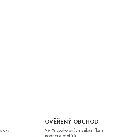
OVĚŘENÝ OBCHOD
 slevy
99 % spokojených zákazníků a
podpora profíků.