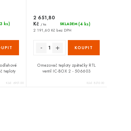
2 651,80
Kč
(3 ks)
(4 ks)
SKLADEM
/ ks
2 191,60 Kč bez DPH
Zákaznická podpora
 podlahové
Omezovač teploty zpátečky RTL
Stačí napsat, poradíme s čímkoli.
 teploty
ventil IC-BOX 2 - 506603
Kód:
6901.00
Kód:
8210.00