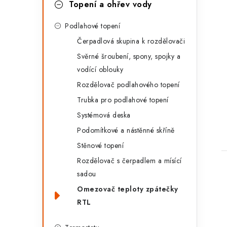
t
Topení a ohřev vody
e
Podlahové topení
g
Čerpadlová skupina k rozdělovači
o
Svěrné šroubení, spony, spojky a
r
t
vodící oblouky
i
Rozdělovač podlahového topení
e
Trubka pro podlahové topení
Systémová deska
Podomítkové a nástěnné skříně
Stěnové topení
Rozdělovač s čerpadlem a mísící
sadou
Omezovač teploty zpátečky
RTL
l