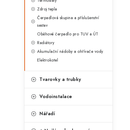
Termostaty
Zdroj tepla
Čerpadlová skupina a příslušenství
sestav
Oběhové čerpadlo pro TUV a ÚT
Radiátory
í
Akumulační nádoby a ohřívače vody
Elektrokotel
r
Tvarovky a trubky
Vodoinstalace
Nářadí