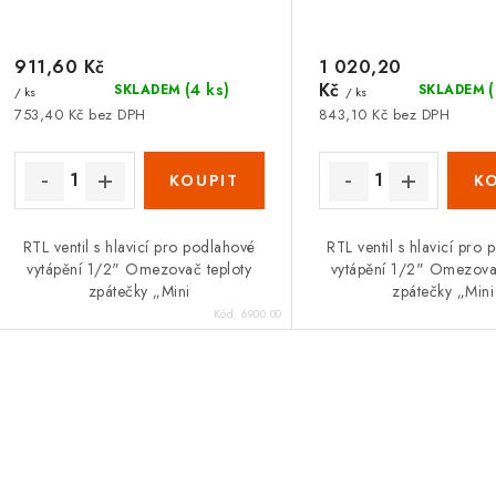
d
u
u
911,60 Kč
1 020,20
k
Kč
(4 ks)
SKLADEM
SKLADEM
/ ks
/ ks
k
t
753,40 Kč bez DPH
843,10 Kč bez DPH
ů
ů
RTL ventil s hlavicí pro podlahové
RTL ventil s hlavicí pro
vytápění 1/2" Omezovač teploty
vytápění 1/2" Omezovač
zpátečky „Mini
zpátečky „Mini
Kód:
6900.00
O
v