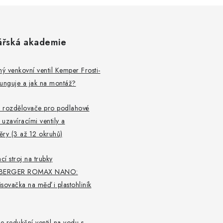
ářská akademie
 venkovní ventil Kemper Frosti-
 funguje a jak na montáž?
 rozdělovače pro podlahové
 uzavíracími ventily a
ry (3 až 12 okruhů)
cí stroj na trubky
BERGER ROMAX NANO:
lisovačka na měď i plastohliník
je redukční ventil na vodu s