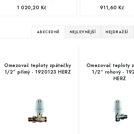
1 020,20 Kč
911,60 Kč
Ř
ABECEDNĚ
NEJLEVNĚJŠÍ
NEJDRAŽŠÍ
a
V
z
ý
e
Omezovač teploty zpátečky
Omezovač teploty 
p
1/2“ přímý - 1920123 HERZ
1/2“ rohový - 1
n
HERZ
í
s
p
p
r
r
o
o
d