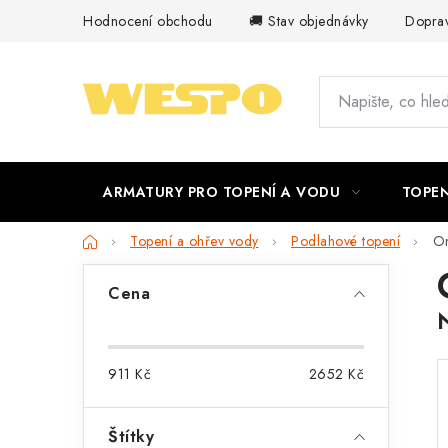
Přejít
Hodnocení obchodu
🚚 Stav objednávky
Doprav
na
obsah
ARMATURY PRO TOPENÍ A VODU
TOPEN
Domů
Topení a ohřev vody
Podlahové topení
Om
P
Cena
o
s
911
Kč
2652
Kč
t
r
Štítky