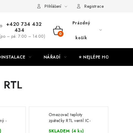
ny osobních údajů
Moje objednávka
Přihlášení
Registrace
Prázdný
+420 734 432
434
NÁKUPNÍ
(po – pá: 7:00 – 14:00)
košík
KOŠÍK
INSTALACE
NÁŘADÍ
⭐ NEJLÉPE HODNOCENÉ
y RTL
Omezovač teploty
mý -
zpátečky RTL ventil IC-
BOX 2 - 506603
)
SKLADEM
(4 ks)