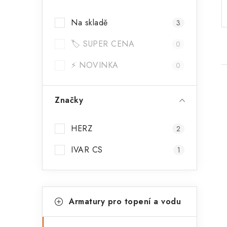
a
Na skladě
3
n
🏷️ SUPER CENA
n
0
í
⚡ NOVINKA
0
p
Značky
a
n
HERZ
2
i
e
IVAR CS
1
l
K
Přeskočit
Armatury pro topení a vodu
kategorie
a