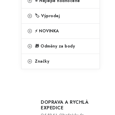
i
⭐ Nejlépe hodnocené
🏷️ Výprodej
⚡ NOVINKA
🎁 Odměny za body
Značky
DOPRAVA A RYCHLÁ
EXPEDICE