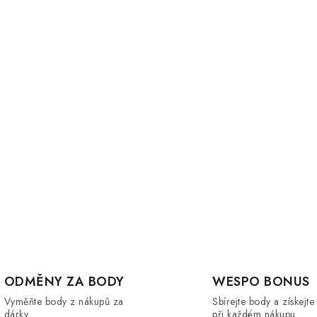
s
u
ODMĚNY ZA BODY
WESPO BONUS
Vyměňte body z nákupů za
Sbírejte body a získejte
dárky.
při každém nákupu.