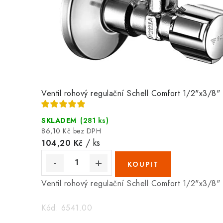
m
a
t
e
r
Ventil rohový regulační Schell Comfort 1/2"x3/8
i
SKLADEM
(281 ks)
á
86,10 Kč bez DPH
/ ks
104,20 Kč
l
Ventil rohový regulační Schell Comfort 1/2"x3/8
Kód:
6541.00