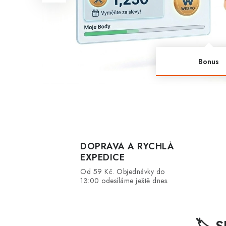
–
š
p
Bonus
i
č
k
o
DOPRAVA A RYCHLÁ
EXPEDICE
v
Od 59 Kč. Objednávky do
é
13:00 odesíláme ještě dnes.
t
🏷️