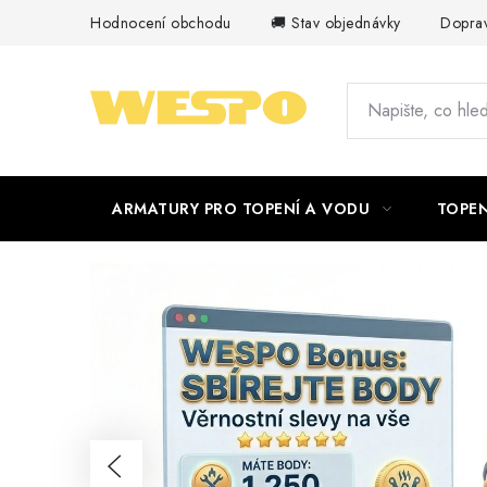
Přejít
Hodnocení obchodu
🚚 Stav objednávky
Doprav
na
obsah
ARMATURY PRO TOPENÍ A VODU
TOPEN
W
e
s
p
Předchozí
o