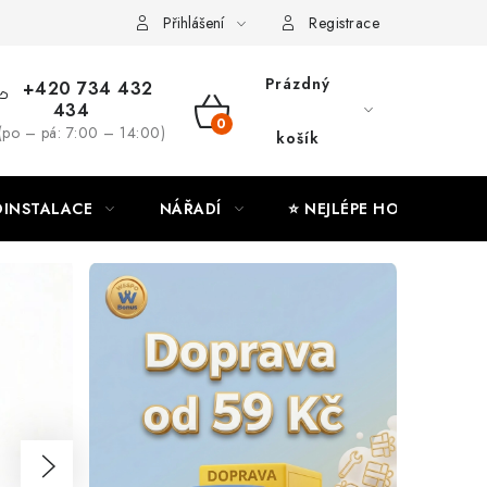
ny osobních údajů
Moje objednávka
Přihlášení
Registrace
Prázdný
+420 734 432
434
NÁKUPNÍ
(po – pá: 7:00 – 14:00)
košík
KOŠÍK
INSTALACE
NÁŘADÍ
⭐ NEJLÉPE HODNOCENÉ
Následující