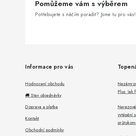
Pomůžeme vám s výběrem
Potřebujete s něčím poradit? Jsme tu pro vás!
Z
á
Informace pro vás
Topen
p
a
Hodnocení obchodu
Nezámrzný
Plus: Jak
t
🚚 Stav objednávky
í
Doprava a platba
Nerezové
vytápění s
Kontakt
průtokomě
Obchodní podmínky