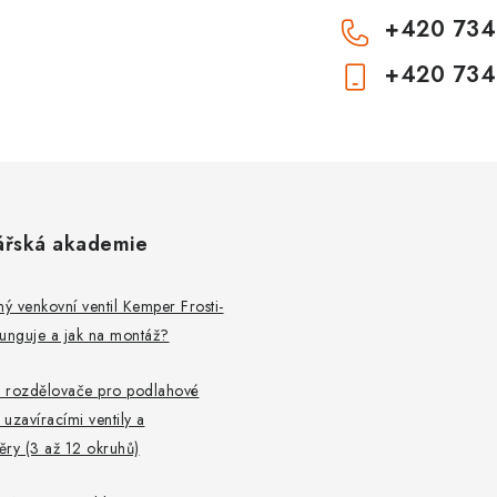
+420 734
+420 734
ářská akademie
 venkovní ventil Kemper Frosti-
 funguje a jak na montáž?
 rozdělovače pro podlahové
 uzavíracími ventily a
ry (3 až 12 okruhů)