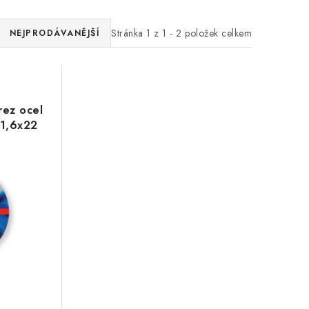
Stránka
1
z
1
-
2
položek celkem
NEJPRODÁVANĚJŠÍ
rez ocel
x1,6x22
Zákaznická podpora
Stačí napsat, poradíme s čímkoli.