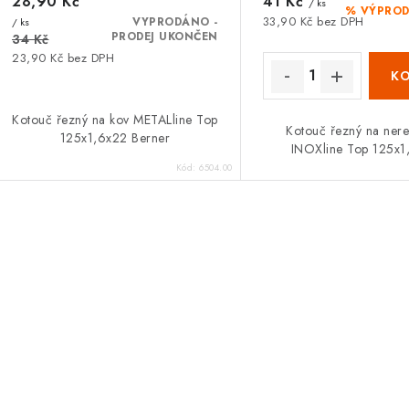
u
28,90 Kč
41 Kč
k
/ ks
% VÝPROD
33,90 Kč bez DPH
VYPRODÁNO -
/ ks
k
t
PRODEJ UKONČEN
34 Kč
23,90 Kč bez DPH
ů
ů
Kotouč řezný na kov METALline Top
Kotouč řezný na nere
125x1,6x22 Berner
INOXline Top 125x1
Kód:
6504.00
O
v
á
d
a