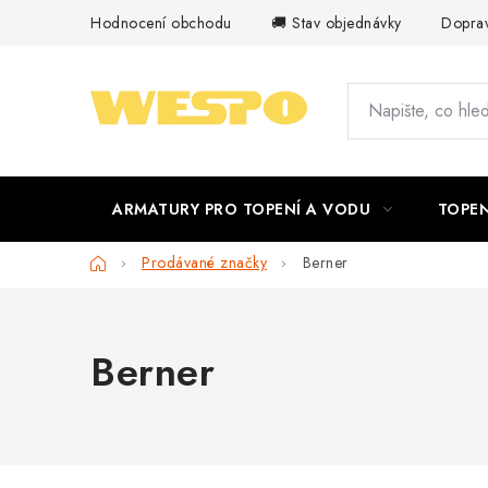
Přejít
Hodnocení obchodu
🚚 Stav objednávky
Doprav
na
obsah
ARMATURY PRO TOPENÍ A VODU
TOPEN
Domů
Prodávané značky
Berner
Berner