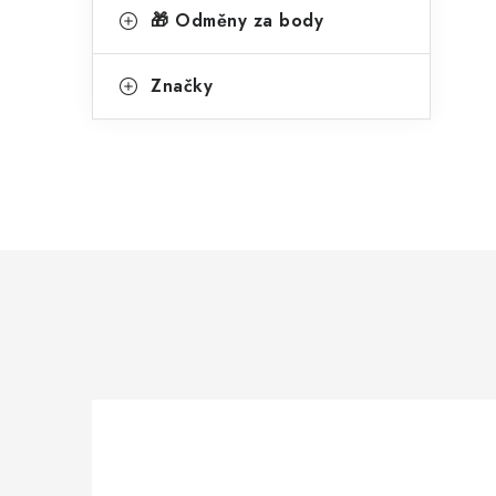
🎁 Odměny za body
í
Značky
r
i