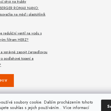
cí stroj na trubky
BERGER ROMAX NANO:
lisovačka na měď i plastohliník
je redukční ventil na vodu s
aným filtrem HERZ?
t a správně zapojit čerpadlovou
ro podlahové topení a
?
HIV
oužívá soubory cookie. Dalším procházením tohoto
S
ujete souhlas s jejich používáním.. Více informací