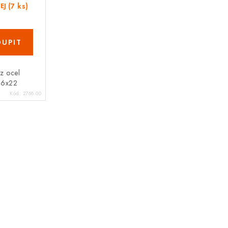
(7 ks)
EJ
z ocel
,6x22
Kód:
2768.00