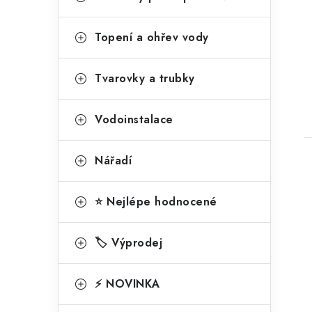
kategorie
n
a
t
e
Topení a ohřev vody
t
e
l
g
Tvarovky a trubky
o
r
Vodoinstalace
i
Nářadí
e
⭐ Nejlépe hodnocené
l
🏷️ Výprodej
⚡ NOVINKA