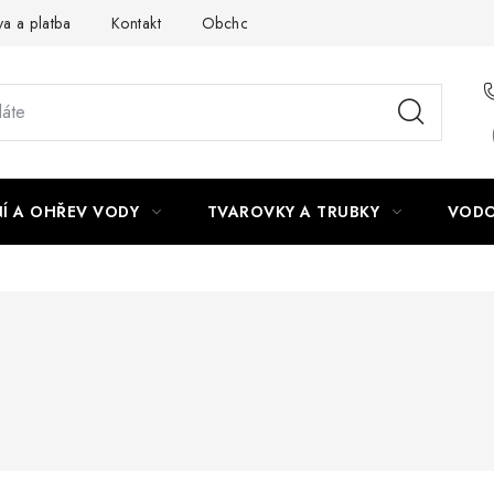
a a platba
Kontakt
Obchodní podmínky
Podmínky ochra
Í A OHŘEV VODY
TVAROVKY A TRUBKY
VODO