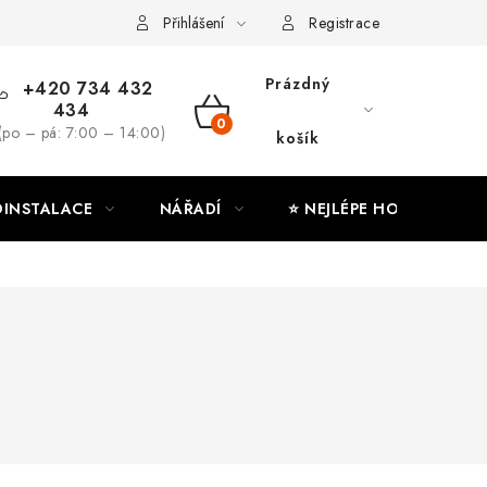
ny osobních údajů
Moje objednávka
Přihlášení
Registrace
Prázdný
+420 734 432
434
NÁKUPNÍ
(po – pá: 7:00 – 14:00)
košík
KOŠÍK
INSTALACE
NÁŘADÍ
⭐ NEJLÉPE HODNOCENÉ