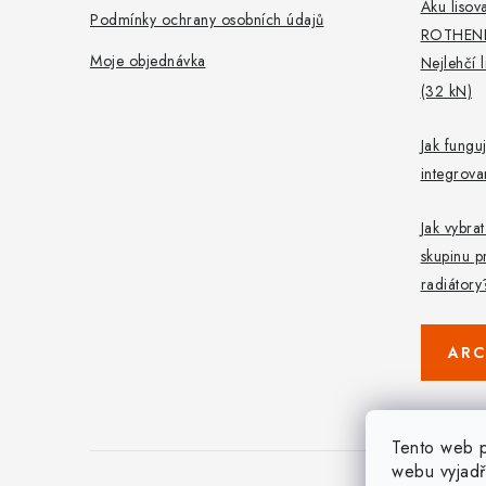
Aku lisova
Podmínky ochrany osobních údajů
ROTHEN
Moje objednávka
Nejlehčí 
(32 kN)
Jak fungu
integrov
Jak vybra
skupinu p
radiátory
ARC
Tento web p
webu vyjadř