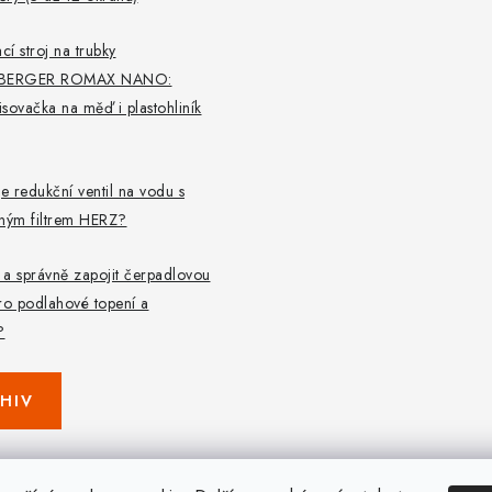
cí stroj na trubky
BERGER ROMAX NANO:
lisovačka na měď i plastohliník
je redukční ventil na vodu s
aným filtrem HERZ?
t a správně zapojit čerpadlovou
ro podlahové topení a
?
HIV