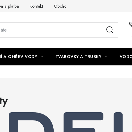
a a platba
Kontakt
Obchodní podmínky
Podmínky ochra
Í A OHŘEV VODY
TVAROVKY A TRUBKY
VODO
ty