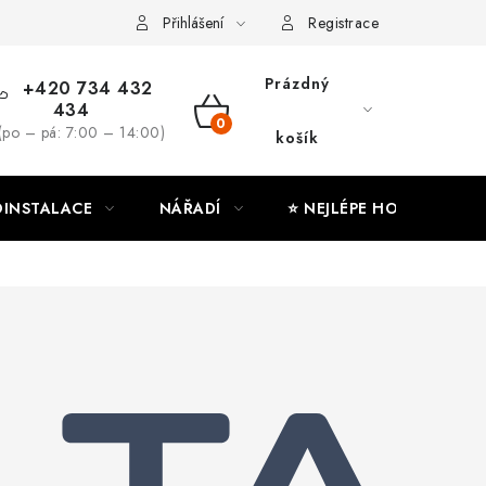
ny osobních údajů
Moje objednávka
Přihlášení
Registrace
Prázdný
+420 734 432
434
NÁKUPNÍ
(po – pá: 7:00 – 14:00)
košík
KOŠÍK
INSTALACE
NÁŘADÍ
⭐ NEJLÉPE HODNOCENÉ