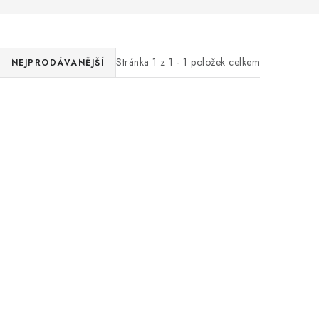
Stránka
1
z
1
-
1
položek celkem
NEJPRODÁVANĚJŠÍ
Zákaznická podpora
Stačí napsat, poradíme s čímkoli.