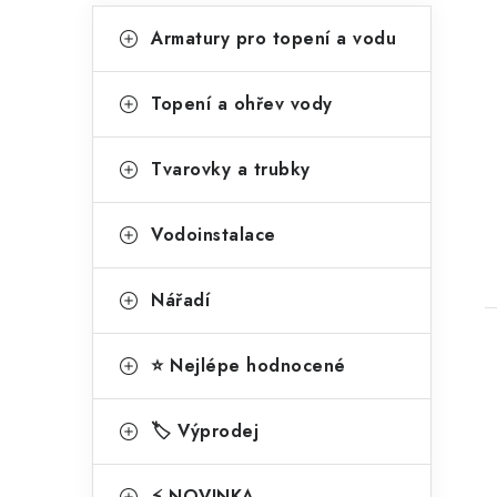
a
K
Přeskočit
Armatury pro topení a vodu
kategorie
n
a
t
e
Topení a ohřev vody
t
e
l
g
Tvarovky a trubky
o
r
Vodoinstalace
i
Nářadí
e
⭐ Nejlépe hodnocené
🏷️ Výprodej
l
⚡ NOVINKA