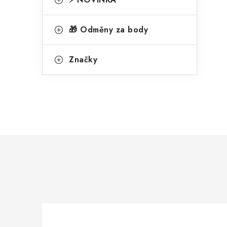
🎁 Odměny za body
Značky
í
r
i