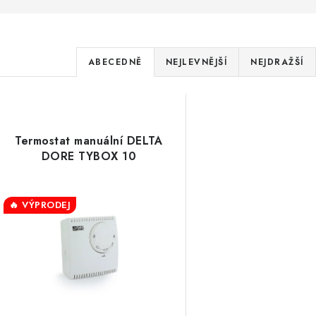
Ř
ABECEDNĚ
NEJLEVNĚJŠÍ
NEJDRAŽŠÍ
a
V
z
ý
e
Termostat manuální DELTA
p
DORE TYBOX 10
n
í
s
🔥 VÝPRODEJ
p
p
r
r
o
o
d