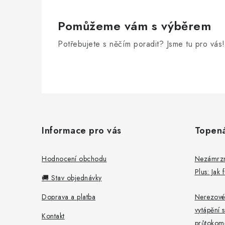
Pomůžeme vám s výběrem
Potřebujete s něčím poradit? Jsme tu pro vás!
Z
á
Informace pro vás
Topen
p
a
Hodnocení obchodu
Nezámrzný
Plus: Jak
t
🚚 Stav objednávky
í
Doprava a platba
Nerezové
vytápění s
Kontakt
průtokomě