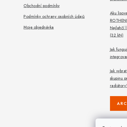
Obchodní podmínky
Aku lisova
Podmínky ochrany osobních údajů
ROTHEN
Moje objednávka
Nejlehčí 
(32 kN)
Jak fungu
integrov
Jak vybra
skupinu p
radiátory
ARC