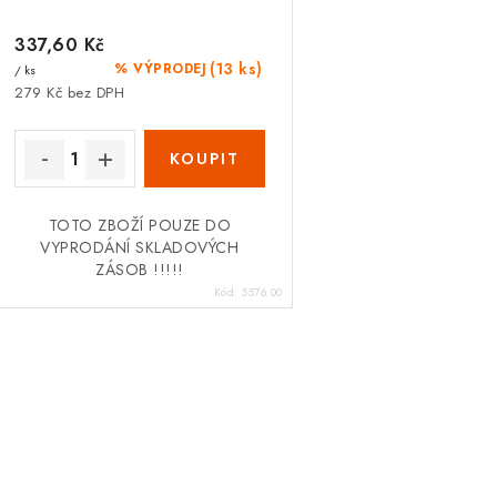
d
u
u
337,60 Kč
k
(13 ks)
% VÝPRODEJ
/ ks
k
t
279 Kč bez DPH
ů
ů
TOTO ZBOŽÍ POUZE DO
VYPRODÁNÍ SKLADOVÝCH
ZÁSOB !!!!!
Kód:
5576.00
O
v