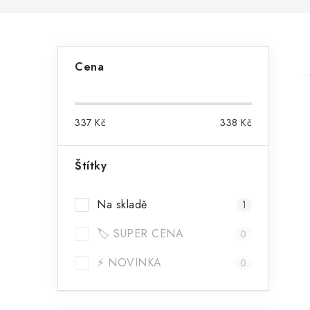
P
Cena
o
s
337
Kč
338
Kč
t
r
Štítky
i
a
Na skladě
1
n
🏷️ SUPER CENA
n
0
í
⚡ NOVINKA
0
p