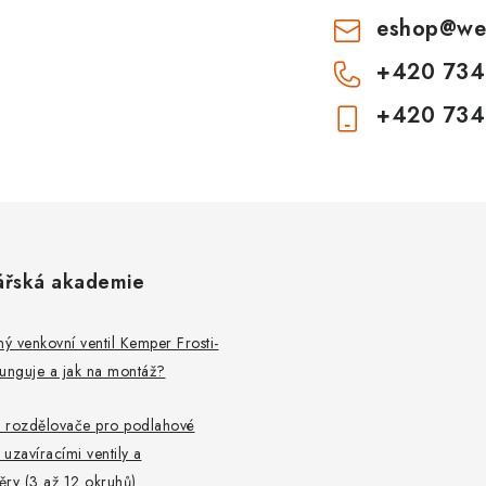
s
eshop
@
we
u
+420 734
+420 734
ářská akademie
 venkovní ventil Kemper Frosti-
 funguje a jak na montáž?
 rozdělovače pro podlahové
 uzavíracími ventily a
ry (3 až 12 okruhů)