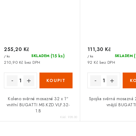
255,20 Kč
111,30 Kč
(15 ks)
SKLADEM
SKLADEM
/ ks
/ ks
210,90 Kč bez DPH
92 Kč bez DPH
Koleno svěrné mosazné 32 x 1“
Spojka svěrná mosazná 
vnitřní BUGATTI MS.KZD.VLF.32-
vnější BUGATT
1.B
Kód:
938.00