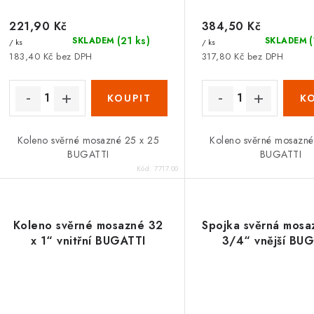
d
u
u
221,90 Kč
384,50 Kč
k
(21 ks)
SKLADEM
SKLADEM
/ ks
/ ks
k
t
183,40 Kč bez DPH
317,80 Kč bez DPH
ů
ů
Koleno svěrné mosazné 25 x 25
Koleno svěrné mosazné
BUGATTI
BUGATTI
Kód:
7717.00
Koleno svěrné mosazné 32
Spojka svěrná mosa
x 1“ vnitřní BUGATTI
3/4“ vnější BU