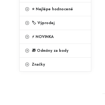
⭐ Nejlépe hodnocené
🏷️ Výprodej
⚡ NOVINKA
🎁 Odměny za body
Značky