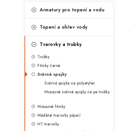
K
Přeskočit
Armatury pro topení a vodu
kategorie
a
t
Topení a ohřev vody
e
g
Tvarovky a trubky
o
Trubky
r
Fitinky černé
i
i
Svěrné spojky
e
Svěrná spojka na polyetylen
Mosazné svěrné spojky na pe trubky
Mosazné fitinky
Měděné tvarovky pájecí
HT tvarovky