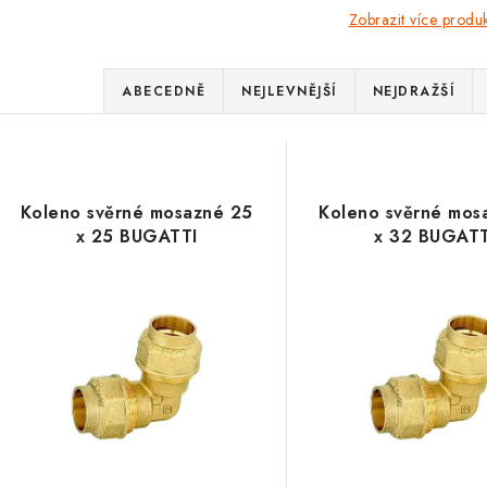
Zobrazit více produ
Ř
ABECEDNĚ
NEJLEVNĚJŠÍ
NEJDRAŽŠÍ
a
V
z
ý
e
Koleno svěrné mosazné 25
Koleno svěrné mos
p
x 25 BUGATTI
x 32 BUGATT
n
í
s
p
p
r
r
o
o
d