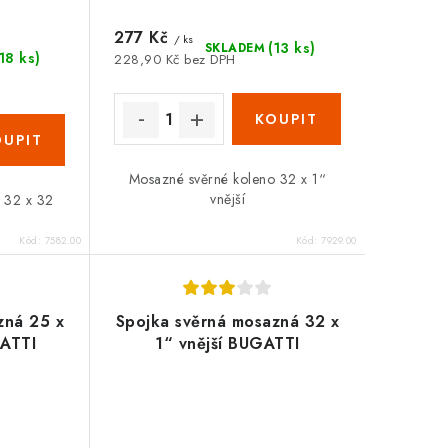
Zákaznická podpora
277 Kč
/ ks
(13 ks)
SKLADEM
(18 ks)
228,90 Kč bez DPH
Stačí napsat, poradíme s čímkoli.
Mosazné svěrné koleno 32 x 1“
vnější
 32 x 32
Kód:
7582.00
Kód:
7929.00
zná 25 x
Spojka svěrná mosazná 32 x
GATTI
1“ vnější BUGATTI