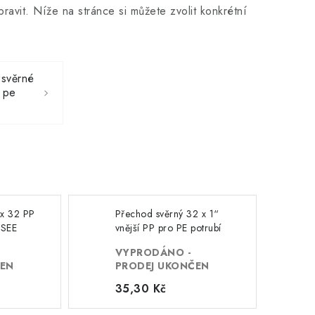
avit. Níže na stránce si můžete zvolit konkrétní
svěrné
 pe
 x 32 PP
Přechod svěrný 32 x 1“
YSEE
vnější PP pro PE potrubí
ELYSEE
VYPRODÁNO -
ČEN
PRODEJ UKONČEN
35,30 Kč