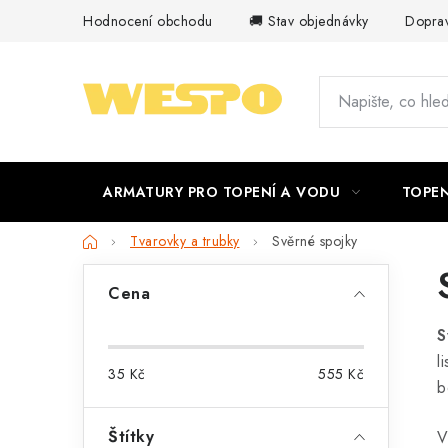
Přejít
Hodnocení obchodu
🚚 Stav objednávky
Doprav
na
obsah
ARMATURY PRO TOPENÍ A VODU
TOPEN
Domů
Tvarovky a trubky
Svěrné spojky
P
Cena
o
S
s
l
35
Kč
555
Kč
t
b
r
Štítky
V