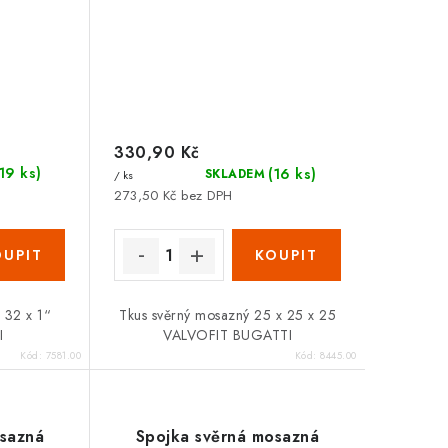
330,90 Kč
(19 ks)
(16 ks)
SKLADEM
/ ks
273,50 Kč bez DPH
 32 x 1“
Tkus svěrný mosazný 25 x 25 x 25
I
VALVOFIT BUGATTI
Kód:
7581.00
Kód:
8445.00
osazná
Spojka svěrná mosazná