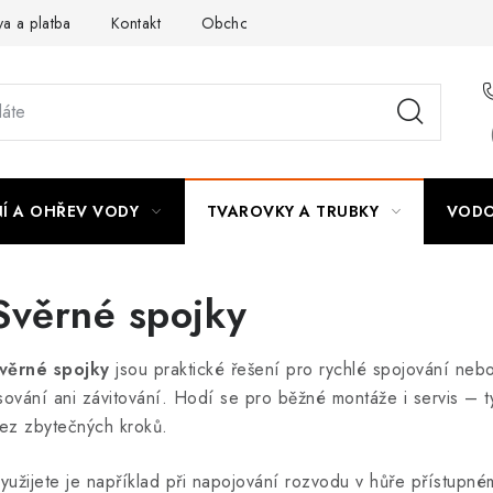
a a platba
Kontakt
Obchodní podmínky
Podmínky ochra
Í A OHŘEV VODY
TVAROVKY A TRUBKY
VODO
Svěrné spojky
věrné spojky
jsou praktické řešení pro rychlé spojování nebo
isování ani závitování. Hodí se pro běžné montáže i servis – ty
ez zbytečných kroků.
yužijete je například při napojování rozvodu v hůře přístupn