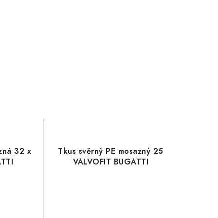
zná 32 x
Tkus svěrný PE mosazný 25
ATTI
VALVOFIT BUGATTI