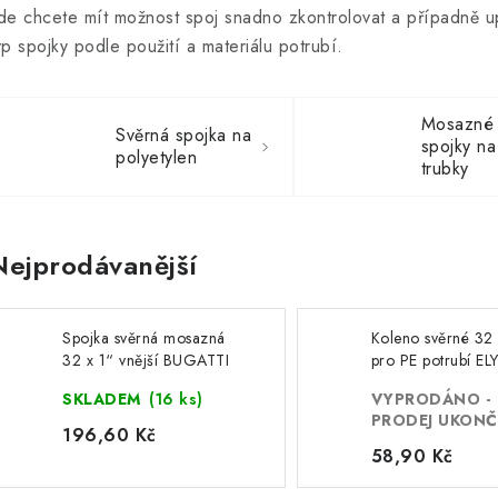
de chcete mít možnost spoj snadno zkontrolovat a případně upr
yp spojky podle použití a materiálu potrubí.
Mosazné 
Svěrná spojka na
spojky na
polyetylen
trubky
Nejprodávanější
Spojka svěrná mosazná
Koleno svěrné 32
32 x 1“ vnější BUGATTI
pro PE potrubí EL
SKLADEM
(16 ks)
VYPRODÁNO -
PRODEJ UKON
196,60 Kč
58,90 Kč