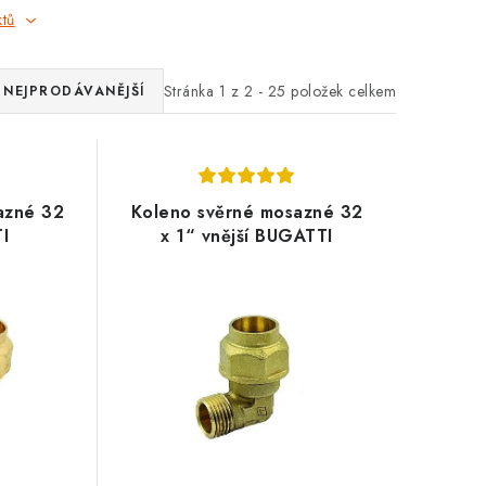
ktů
Stránka
1
z
2
-
25
položek celkem
NEJPRODÁVANĚJŠÍ
azné 32
Koleno svěrné mosazné 32
I
x 1“ vnější BUGATTI