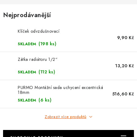
⚡ NOVINKA
Nejprodávanější
🎁 ODMĚNY ZA BODY
Klíček odvzdušnovací
🏆 WESPO BONUS
9,90 Kč
(198 ks)
SKLADEM
KONTAKT
Zátka radiátoru 1/2“
TOPENÁŘSKÁ AKADEMIE
13,20 Kč
(112 ks)
SKLADEM
OBCHODNÍ PODMÍNKY
PURMO Montážní sada uchycení excentrická
18mm
516,60 Kč
O NÁS
(6 ks)
SKLADEM
🚚 STAV OBJEDNÁVKY
Zobrazit více produktů
DOPRAVA A PLATBA