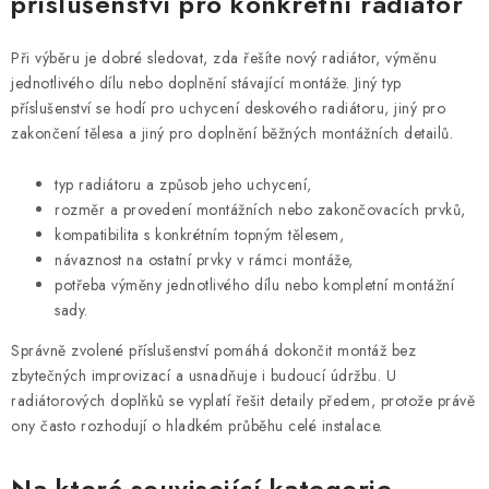
příslušenství pro konkrétní radiátor
Při výběru je dobré sledovat, zda řešíte nový radiátor, výměnu
jednotlivého dílu nebo doplnění stávající montáže. Jiný typ
příslušenství se hodí pro uchycení deskového radiátoru, jiný pro
zakončení tělesa a jiný pro doplnění běžných montážních detailů.
typ radiátoru a způsob jeho uchycení,
rozměr a provedení montážních nebo zakončovacích prvků,
kompatibilita s konkrétním topným tělesem,
návaznost na ostatní prvky v rámci montáže,
potřeba výměny jednotlivého dílu nebo kompletní montážní
sady.
Správně zvolené příslušenství pomáhá dokončit montáž bez
zbytečných improvizací a usnadňuje i budoucí údržbu. U
radiátorových doplňků se vyplatí řešit detaily předem, protože právě
ony často rozhodují o hladkém průběhu celé instalace.
Na které související kategorie