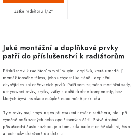
Zátka radiátoru 1/2“
O
v
Jaké montážní a doplňkové prvky
l
patří do příslušenství k radiátorům
á
d
Příslušenství k radiátorům tvoří skupinu doplňků, které usnadňují
a
montáž topného tělesa, jeho uchycení ke stěně i doplnění
c
chybějících zakončovacích prvků. Patří sem zejména montážní sady,
í
uchycovací prvky, krytky, zátky a další drobné komponenty, bez
p
kterých bývá instalace neúplná nebo méně praktická.
r
Tyto prvky mají smysl nejen při osazení nového radiátoru, ale i při
v
výměně poškozených nebo opotřebených částí. Právě drobné
k
příslušenství často rozhoduje o tom, zda bude montáž stabilní, čistá
y
a technicky dotažená do detailu.