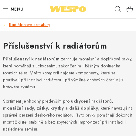
Přejít
Hleda
na
obsah
Radiátorové armatury
ARMATURY PRO TOPENÍ A VODU
TOPENÍ A OHŘEV VODY
Příslušenství k radiátorům
TVAROVKY A TRUBKY
Příslušenství k radiátorům
zahrnuje montážní a doplňkové prvky,
které pomáhají s uchycením, zakončením i běžným doplněním
topných těles. V této kategorii najdete komponenty, které se
VODOINSTALACE
používají při instalaci radiátoru i při výměně drobných částí v již
hotovém systému.
NÁŘADÍ
Sortiment je vhodný především pro
uchycení radiátorů,
⭐ NEJLÉPE HODNOCENÉ
montážní sady, zátky, krytky a další doplňky
, které navazují na
správné osazení deskového radiátoru. Tyto prvky pomáhají dokončit
🏷️ VÝPRODEJ
montáž čistě, stabilně a bez zbytečných improvizací při instalaci i
následném servisu.