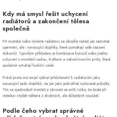
v
ý
Kdy má smysl řešit uchycení
p
radiátorů a zakončení tělesa
i
společně
s
u
Při montáži nebo výměně radiátoru se obvykle neřeší jen samotné
upevnění, ale i navazující doplňky, které pomáhají celé osazení
dokončit. Typickým příkladem je kombinace konzolí nebo jiného
uchycení s montážní sadou, krytkami a zakončovacími prvky, které
společně vytvářejí funkční celek.
Právě proto má smysl vybírat příslušenství k radiátorům jako
navazující sadu doplňků, ne jen jako jednotlivé izolované položky.
Tím se zjednoduší montáž a zároveň se sníží riziko, že bude při
instalaci chybět některá z drobných, ale důležitých součástí.
Podle čeho vybrat správné