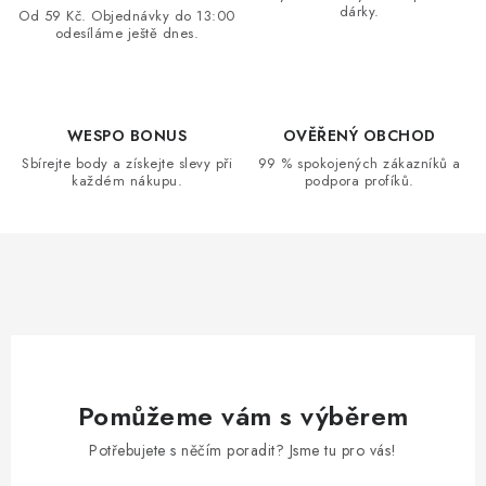
dárky.
c
Od 59 Kč. Objednávky do 13:00
odesíláme ještě dnes.
í
p
r
v
WESPO BONUS
OVĚŘENÝ OBCHOD
k
Sbírejte body a získejte slevy při
99 % spokojených zákazníků a
každém nákupu.
podpora profíků.
y
v
ý
p
i
s
u
Pomůžeme vám s výběrem
Potřebujete s něčím poradit? Jsme tu pro vás!