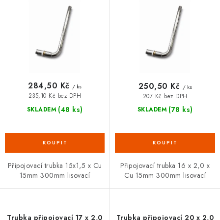
d
o
VRÁCENÍ ZBOŽÍ A REKLAMACE
u
d
k
u
MOJE OBJEDNÁVKA
t
k
ů
t
ZNAČKY
ů
284,50 Kč
250,50 Kč
/ ks
/ ks
Hodnocení obchodu
🚚 Stav objednávky
Doprava a platba
235,10 Kč bez DPH
207 Kč bez DPH
Kontakt
Obchodní podmínky
(48 ks)
(78 ks)
SKLADEM
SKLADEM
Podmínky ochrany osobních údajů
Moje objednávka
Připojovací trubka 15x1,5 x Cu
Připojovací trubka 16 x 2,0 x
15mm 300mm lisovací
Cu 15mm 300mm lisovací
Trubka připojovací 17 x 2,0
Trubka připojovací 20 x 2,0