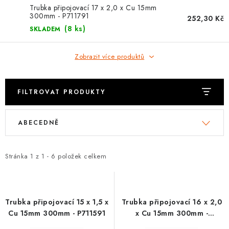
⚡ NOVINKA
Trubka připojovací 17 x 2,0 x Cu 15mm
300mm - P711791
252,30 Kč
🎁 ODMĚNY ZA BODY
(8 ks)
SKLADEM
🏆 WESPO BONUS
Zobrazit více produktů
KONTAKT
FILTROVAT PRODUKTY
TOPENÁŘSKÁ AKADEMIE
V
Ř
ABECEDNĚ
ý
a
OBCHODNÍ PODMÍNKY
p
z
i
e
Stránka
1
z
1
-
6
položek celkem
O NÁS
s
n
p
í
🚚 STAV OBJEDNÁVKY
r
p
Trubka připojovací 15 x 1,5 x
Trubka připojovací 16 x 2,0
o
r
DOPRAVA A PLATBA
Cu 15mm 300mm - P711591
x Cu 15mm 300mm -
P711691