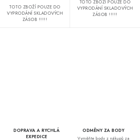
TOTO ZBOŽÍ POUZE DO
TOTO ZBOŽÍ POUZE DO
VYPRODÁNÍ SKLADOVÝCH
VYPRODÁNÍ SKLADOVÝCH
ZÁSOB !!!!!
ZÁSOB !!!!!
O
v
l
á
d
DOPRAVA A RYCHLÁ
ODMĚNY ZA BODY
a
EXPEDICE
Vyměňte body z nákupů za