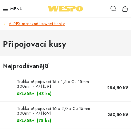
Přejít
Hleda
na
obsah
ALPEX mosazné lisovací fitinky
ARMATURY PRO TOPENÍ A VODU
TOPENÍ A OHŘEV VODY
Připojovací kusy
TVAROVKY A TRUBKY
Nejprodávanější
VODOINSTALACE
Trubka připojovací 15 x 1,5 x Cu 15mm
NÁŘADÍ
300mm - P711591
284,50 Kč
(48 ks)
SKLADEM
⭐ NEJLÉPE HODNOCENÉ
Trubka připojovací 16 x 2,0 x Cu 15mm
300mm - P711691
250,50 Kč
🏷️ VÝPRODEJ
(78 ks)
SKLADEM