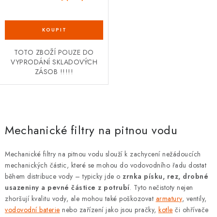
TOTO ZBOŽÍ POUZE DO
VYPRODÁNÍ SKLADOVÝCH
ZÁSOB !!!!!
O
v
Mechanické filtry na pitnou vodu
l
á
Mechanické filtry na pitnou vodu slouží k zachycení nežádoucích
d
mechanických částic, které se mohou do vodovodního řadu dostat
a
během distribuce vody – typicky jde o
zrnka písku, rez, drobné
c
usazeniny a pevné částice z potrubí
. Tyto nečistoty nejen
zhoršují kvalitu vody, ale mohou také poškozovat
armatury
, ventily,
í
vodovodní baterie
nebo zařízení jako jsou pračky,
kotle
či ohřívače
p