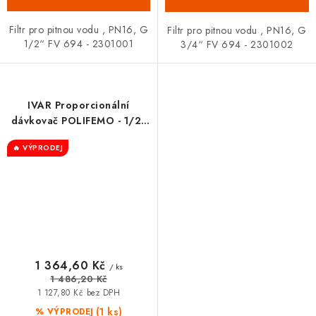
Filtr pro pitnou vodu , PN16, G
Filtr pro pitnou vodu , PN16, G
1/2“ FV 694 - 2301001
3/4“ FV 694 - 2301002
IVAR Proporcionální
dávkovač POLIFEMO - 1/2“
*APO* - 520150
🔥 VÝPRODEJ
1 364,60 Kč
/ ks
1 486,20 Kč
1 127,80 Kč bez DPH
(1 ks)
% VÝPRODEJ