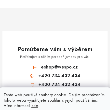
Pomůžeme vám s výběrem
Potřebujete s něčím poradit? Jsme tu pro vás!
eshop
@
wespo.cz
+420 734 432 434
+420 734 432 434
Z
Tento web používá soubory cookie. Dalším procházením
tohoto webu vyjadřujete souhlas s jejich používáním..
á
Více informací
zde
.
Informace pro vás
p