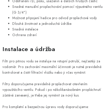
Odstranění rzi, písku, usazenin a dalších hrubých částic
Snadné manuální proplachování pomocí výpustného ventilu
(G 3/4")
Možnost připojení hadice pro odvod proplachové vody
Dlouhá životnost a jednoduchá údržba
Snadná instalace
Ochrana zdraví
Instalace a údržba
Filtr pro pitnou vodu se instaluje na vstupní potrubí, nejčastěji za
vodoměr. Pro zachování maximální účinnosti je nutné pravidelně
kontrolovat a čistit filtrační vložku nebo ji včas vyměnit.
Filtry doporučujeme pravidelně proplachovat otevřením
vypouštěcího ventilu. Pokud i po několikanásobném propláchnutí
zůstává zanesený, je třeba jej vyměnit za nový kus.
Pro kompletní a bezpečnou úpravu vody doporučujeme: