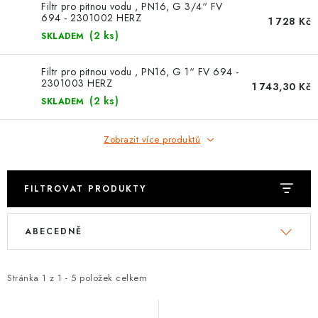
⚡ NOVINKA
Filtr pro pitnou vodu , PN16, G 3/4“ FV
694 - 2301002 HERZ
1 728 Kč
(2 ks)
SKLADEM
🎁 ODMĚNY ZA BODY
Filtr pro pitnou vodu , PN16, G 1“ FV 694 -
🏆 WESPO BONUS
2301003 HERZ
1 743,30 Kč
(2 ks)
SKLADEM
KONTAKT
Zobrazit více produktů
TOPENÁŘSKÁ AKADEMIE
OBCHODNÍ PODMÍNKY
FILTROVAT PRODUKTY
V
Ř
O NÁS
ABECEDNĚ
ý
a
p
z
🚚 STAV OBJEDNÁVKY
i
e
Stránka
1
z
1
-
5
položek celkem
s
n
DOPRAVA A PLATBA