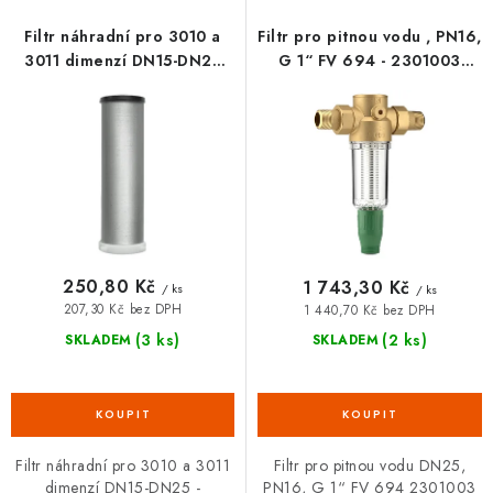
p
í
VRÁCENÍ ZBOŽÍ A REKLAMACE
r
p
Filtr náhradní pro 3010 a
Filtr pro pitnou vodu , PN16,
o
r
3011 dimenzí DN15-DN25
G 1“ FV 694 - 2301003
MOJE OBJEDNÁVKA
HERZ
HERZ
d
o
u
d
ZNAČKY
k
u
t
k
Hodnocení obchodu
🚚 Stav objednávky
Doprava a platba
ů
t
Kontakt
Obchodní podmínky
ů
Podmínky ochrany osobních údajů
Moje objednávka
250,80 Kč
1 743,30 Kč
/ ks
/ ks
207,30 Kč bez DPH
1 440,70 Kč bez DPH
(3 ks)
(2 ks)
SKLADEM
SKLADEM
Filtr náhradní pro 3010 a 3011
Filtr pro pitnou vodu DN25,
dimenzí DN15-DN25 -
PN16, G 1“ FV 694 2301003