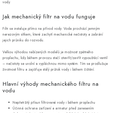
vody.
r
v
Jak mechanický filtr na vodu funguje
k
y
Filtr se instaluje přímo na přívod vody. Voda prochází jemným
v
nerezovým sítkem, které zachytí mechanické nečistoty a zabrání
ý
jejich průniku do rozvodu.
p
i
Velkou výhodou nabízených modelů je možnost zpětného
s
proplachu, kdy během provozu stačí otevřít/zavřít vypouštěcí ventil
u
– nečistoty se uvolní a vypláchnou mimo systém. Tím se prodlužuje
životnost filtru a zajišťuje stálý průtok vody i během čištění.
Hlavní výhody mechanického filtru na
vodu
Nepřetržitý přísun filtrované vody i během proplachu
Účinná ochrana zařízení a armatur před zanesením