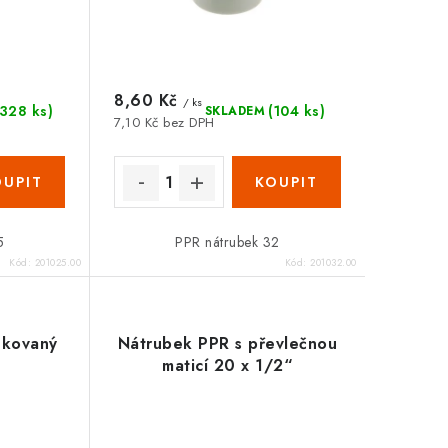
8,60 Kč
/ ks
(328 ks)
(104 ks)
SKLADEM
7,10 Kč bez DPH
5
PPR nátrubek 32
Kód:
201025.00
Kód:
201032.00
ukovaný
Nátrubek PPR s převlečnou
maticí 20 x 1/2“