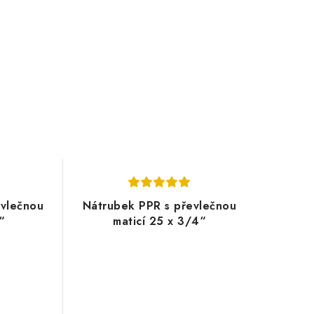
evlečnou
Nátrubek PPR s převlečnou
“
maticí 25 x 3/4“