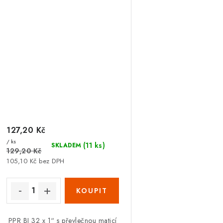
127,20 Kč
/ ks
(11 ks)
SKLADEM
129,20 Kč
105,10 Kč bez DPH
PPR BJ 32 x 1“ s převlečnou maticí