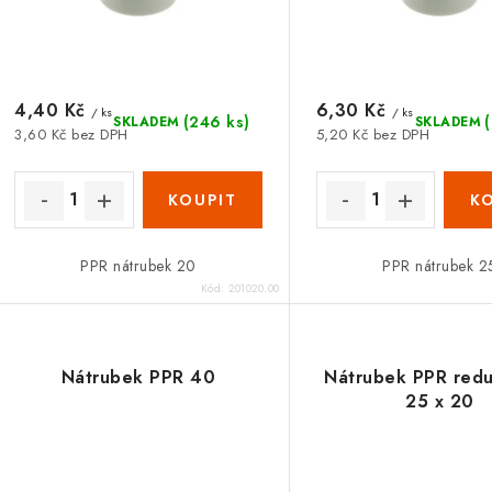
o
o
d
d
u
u
4,40 Kč
6,30 Kč
k
/ ks
/ ks
(246 ks)
SKLADEM
SKLADEM
3,60 Kč bez DPH
5,20 Kč bez DPH
k
t
ů
ů
PPR nátrubek 20
PPR nátrubek 2
Kód:
201020.00
Nátrubek PPR 40
Nátrubek PPR red
25 x 20