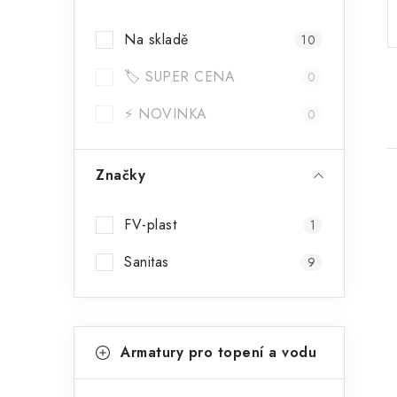
a
Na skladě
10
n
🏷️ SUPER CENA
n
0
í
⚡ NOVINKA
0
p
Značky
a
n
FV-plast
1
e
Sanitas
9
i
l
K
Přeskočit
Armatury pro topení a vodu
kategorie
a