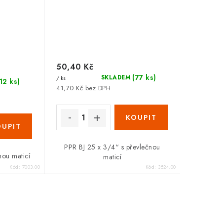
50,40 Kč
(77 ks)
SKLADEM
/ ks
(12 ks)
41,70 Kč bez DPH
PPR BJ 25 x 3/4“ s převlečnou
nou maticí
maticí
Kód:
7003.00
Kód:
3524.00