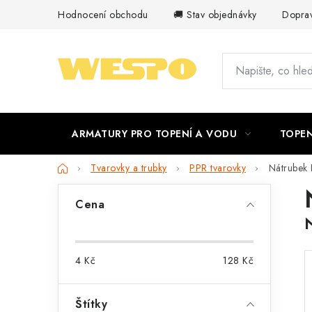
Přejít
Hodnocení obchodu
🚚 Stav objednávky
Doprav
na
obsah
ARMATURY PRO TOPENÍ A VODU
TOPEN
Domů
Tvarovky a trubky
PPR tvarovky
Nátrubek
P
Cena
o
s
4
Kč
128
Kč
t
r
Štítky