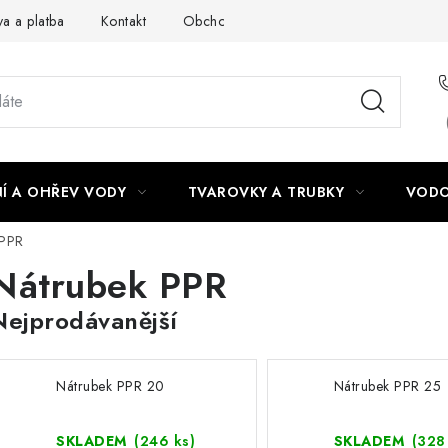
a a platba
Kontakt
Obchodní podmínky
Podmínky ochra
Í A OHŘEV VODY
TVAROVKY A TRUBKY
VODO
 PPR
Nátrubek PPR
Nejprodávanější
Nátrubek PPR 20
Nátrubek PPR 25
SKLADEM
(246 ks)
SKLADEM
(328