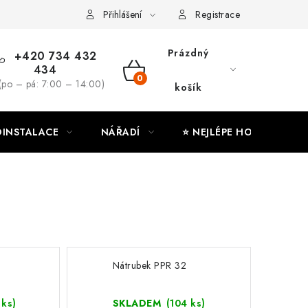
ny osobních údajů
Moje objednávka
Přihlášení
Registrace
Prázdný
+420 734 432
434
NÁKUPNÍ
(po – pá: 7:00 – 14:00)
košík
KOŠÍK
INSTALACE
NÁŘADÍ
⭐ NEJLÉPE HODNOCENÉ
Nátrubek PPR 32
 ks)
SKLADEM
(104 ks)