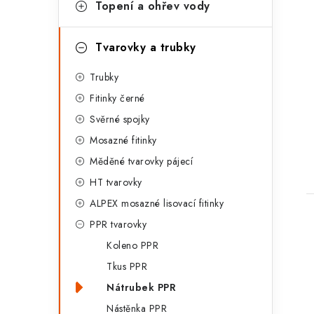
t
Topení a ohřev vody
e
g
Tvarovky a trubky
o
Trubky
r
Fitinky černé
i
t
Svěrné spojky
e
Mosazné fitinky
Měděné tvarovky pájecí
HT tvarovky
ALPEX mosazné lisovací fitinky
PPR tvarovky
Koleno PPR
Tkus PPR
Nátrubek PPR
Nástěnka PPR