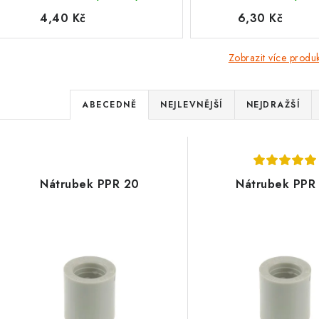
4,40 Kč
6,30 Kč
Zobrazit více produ
Ř
ABECEDNĚ
NEJLEVNĚJŠÍ
NEJDRAŽŠÍ
a
V
z
ý
e
Nátrubek PPR 20
Nátrubek PPR
p
n
í
s
p
p
r
r