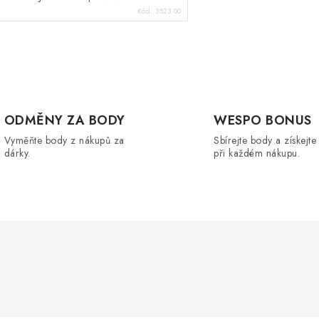
Kód:
3523.00
O
v
ODMĚNY ZA BODY
WESPO BONUS
Vyměňte body z nákupů za
Sbírejte body a získejte
á
dárky.
při každém nákupu.
d
a
c
p
v