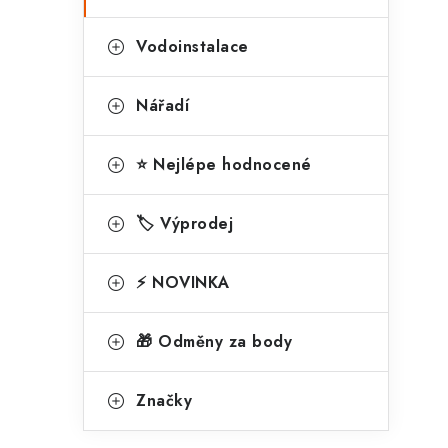
Vodoinstalace
Nářadí
⭐ Nejlépe hodnocené
🏷️ Výprodej
⚡ NOVINKA
🎁 Odměny za body
Značky