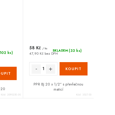
Zákaznická podpora
Stačí napsat, poradíme s čímkoli.
58 Kč
/ ks
(33 ks)
SKLADEM
(102 ks)
47,90 Kč bez DPH
PPR BJ 20 x 1/2“ s převlečnou
 20
maticí
Kód:
2090250.00
Kód:
3527.00