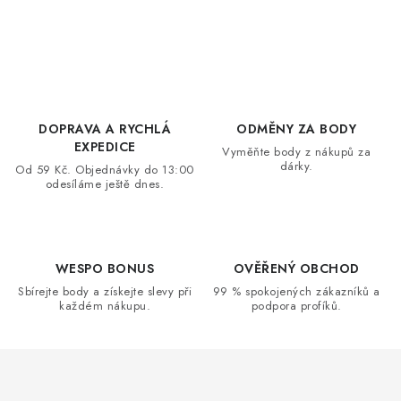
O
v
l
á
d
DOPRAVA A RYCHLÁ
ODMĚNY ZA BODY
a
EXPEDICE
Vyměňte body z nákupů za
dárky.
c
Od 59 Kč. Objednávky do 13:00
odesíláme ještě dnes.
í
p
r
v
WESPO BONUS
OVĚŘENÝ OBCHOD
k
Sbírejte body a získejte slevy při
99 % spokojených zákazníků a
každém nákupu.
podpora profíků.
y
v
ý
p