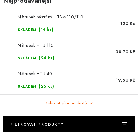
Nejprodávanější
⚡ NOVINKA
🎁 ODMĚNY ZA BODY
Nátrubek nástrčný HTSM 110/110
120 Kč
(14 ks)
SKLADEM
🏆 WESPO BONUS
Nátrubek HTU 110
KONTAKT
38,70 Kč
(24 ks)
SKLADEM
TOPENÁŘSKÁ AKADEMIE
Nátrubek HTU 40
19,60 Kč
OBCHODNÍ PODMÍNKY
(25 ks)
SKLADEM
O NÁS
Zobrazit více produktů
🚚 STAV OBJEDNÁVKY
FILTROVAT PRODUKTY
DOPRAVA A PLATBA