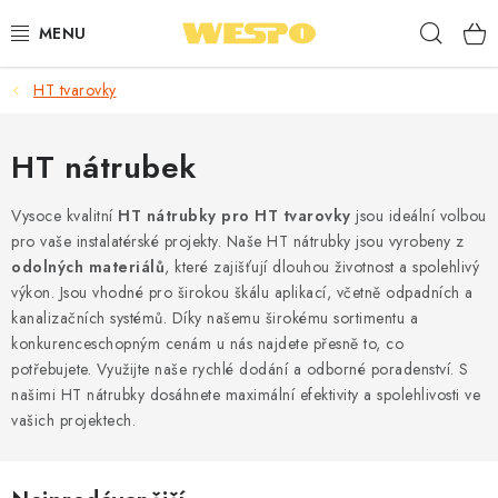
Přejít
Hleda
na
obsah
HT tvarovky
ARMATURY PRO TOPENÍ A VODU
TOPENÍ A OHŘEV VODY
HT nátrubek
TVAROVKY A TRUBKY
Vysoce kvalitní
HT nátrubky pro HT tvarovky
jsou ideální volbou
pro vaše instalatérské projekty. Naše HT nátrubky jsou vyrobeny z
odolných materiálů
, které zajišťují dlouhou životnost a spolehlivý
VODOINSTALACE
výkon. Jsou vhodné pro širokou škálu aplikací, včetně odpadních a
kanalizačních systémů. Díky našemu širokému sortimentu a
NÁŘADÍ
konkurenceschopným cenám u nás najdete přesně to, co
potřebujete. Využijte naše rychlé dodání a odborné poradenství. S
⭐ NEJLÉPE HODNOCENÉ
našimi HT nátrubky dosáhnete maximální efektivity a spolehlivosti ve
vašich projektech.
🏷️ VÝPRODEJ