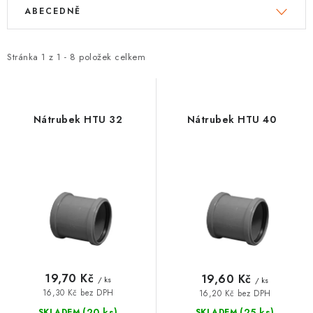
V
Ř
ABECEDNĚ
VRÁCENÍ ZBOŽÍ A REKLAMACE
ý
a
p
z
MOJE OBJEDNÁVKA
i
e
Stránka
1
z
1
-
8
položek celkem
s
n
ZNAČKY
p
í
r
p
Nátrubek HTU 32
Nátrubek HTU 40
Hodnocení obchodu
🚚 Stav objednávky
Doprava a platba
o
r
Kontakt
Obchodní podmínky
d
o
Podmínky ochrany osobních údajů
Moje objednávka
u
d
k
u
t
k
ů
t
ů
19,70 Kč
19,60 Kč
/ ks
/ ks
16,30 Kč bez DPH
16,20 Kč bez DPH
(20 ks)
(25 ks)
SKLADEM
SKLADEM