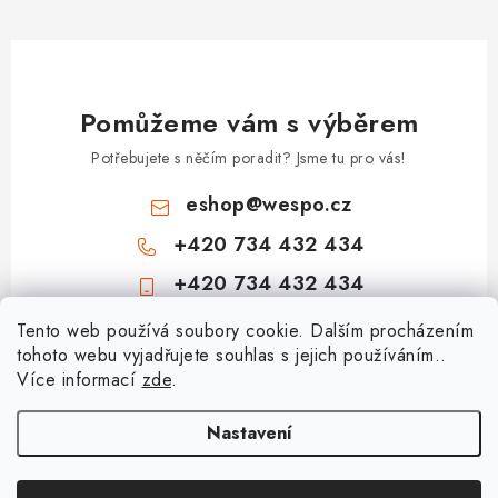
i
s
u
Pomůžeme vám s výběrem
Potřebujete s něčím poradit? Jsme tu pro vás!
eshop
@
wespo.cz
+420 734 432 434
+420 734 432 434
Z
Tento web používá soubory cookie. Dalším procházením
tohoto webu vyjadřujete souhlas s jejich používáním..
á
Více informací
zde
.
Informace pro vás
p
a
Hodnocení obchodu
Nastavení
Topenářská akademie
t
🚚 Stav objednávky
í
Nezámrzný venkovní ventil Kemper Frosti-Plus: Jak funguje a jak na