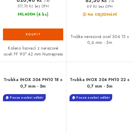
626,40 Kč
83,50 Kč
/ ks
/ m
517,70 Kč bez DPH
69 Kč bez DPH
(4 ks)
SKLADEM
🛈 NA OBJEDNÁNÍ
Trubka nerezová ocel 304 15 x
0,6 mm - 5m
Koleno lisovací z nerezové
oceli FF 90° 42 mm Numepress
Trubka INOX 304 PN10 18 x
Trubka INOX 304 PN10 22 x
0,7 mm - 5m
0,7 mm - 5m
🏠 Pouze osobní odběr
🏠 Pouze osobní odběr