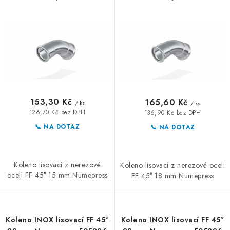
d
o
u
d
k
u
t
k
ů
t
ů
153,30 Kč
165,60 Kč
/ ks
/ ks
126,70 Kč bez DPH
136,90 Kč bez DPH
📞 NA DOTAZ
📞 NA DOTAZ
Koleno lisovací z nerezové
Koleno lisovací z nerezové oceli
oceli FF 45° 15 mm Numepress
FF 45° 18 mm Numepress
Koleno INOX lisovací FF 45°
Koleno INOX lisovací FF 45°