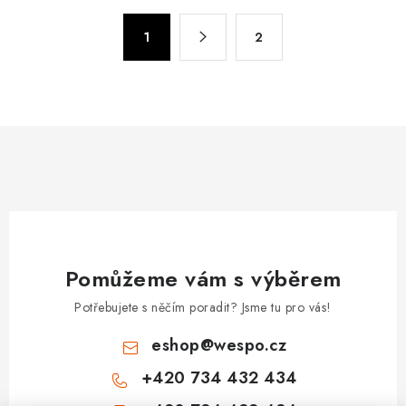
á
S
d
1
2
t
a
r
c
á
n
í
k
p
o
r
v
v
á
k
n
y
í
v
Pomůžeme vám s výběrem
ý
p
Potřebujete s něčím poradit? Jsme tu pro vás!
i
eshop
@
wespo.cz
s
u
+420 734 432 434