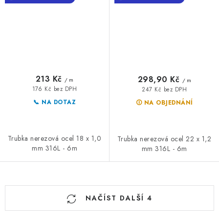
213 Kč
298,90 Kč
/ m
/ m
176 Kč bez DPH
247 Kč bez DPH
📞 NA DOTAZ
🛈 NA OBJEDNÁNÍ
Trubka nerezová ocel 18 x 1,0
Trubka nerezová ocel 22 x 1,2
mm 316L - 6m
mm 316L - 6m
O
NAČÍST DALŠÍ 4
v
l