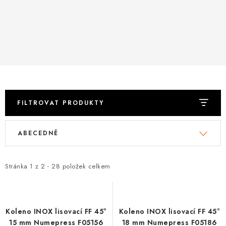
FILTROVAT PRODUKTY
V
Ř
ABECEDNĚ
ý
a
p
z
i
e
Stránka
1
z
2
-
28
položek celkem
s
n
p
í
r
p
Koleno INOX lisovací FF 45°
Koleno INOX lisovací FF 45°
o
r
15 mm Numepress F05156
18 mm Numepress F05186