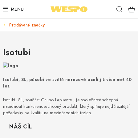
Přejít
Hleda
na
obsah
Prodávané značky
ARMATURY PRO TOPENÍ A VODU
TOPENÍ A OHŘEV VODY
Isotubi
TVAROVKY A TRUBKY
VODOINSTALACE
Isotubi, SL, působí ve světě nerezové oceli již více než 40
let.
NÁŘADÍ
Isotubi, SL, součást
Grupo Lapuente
, je společnost schopná
⭐ NEJLÉPE HODNOCENÉ
nabídnout konkurenceschopný produkt, který splňuje nejdůležitější
požadavky na kvalitu na mezinárodních trzích.
🏷️ VÝPRODEJ
NÁŠ CÍL