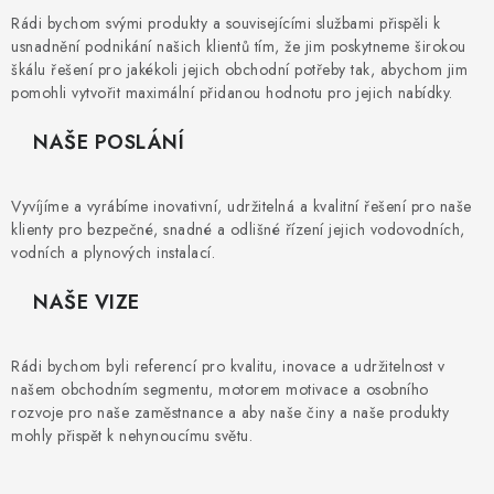
⚡ NOVINKA
Rádi bychom svými produkty a souvisejícími službami přispěli k
usnadnění podnikání našich klientů tím, že jim poskytneme širokou
🎁 ODMĚNY ZA BODY
škálu řešení pro jakékoli jejich obchodní potřeby tak, abychom jim
pomohli vytvořit maximální přidanou hodnotu pro jejich nabídky.
🏆 WESPO BONUS
NAŠE POSLÁNÍ
KONTAKT
Vyvíjíme a vyrábíme inovativní, udržitelná a kvalitní řešení pro naše
klienty pro bezpečné, snadné a odlišné řízení jejich vodovodních,
TOPENÁŘSKÁ AKADEMIE
vodních a plynových instalací.
OBCHODNÍ PODMÍNKY
NAŠE VIZE
O NÁS
Rádi bychom byli referencí pro kvalitu, inovace a udržitelnost v
našem obchodním segmentu, motorem motivace a osobního
🚚 STAV OBJEDNÁVKY
rozvoje pro naše zaměstnance a aby naše činy a naše produkty
mohly přispět k nehynoucímu světu.
DOPRAVA A PLATBA