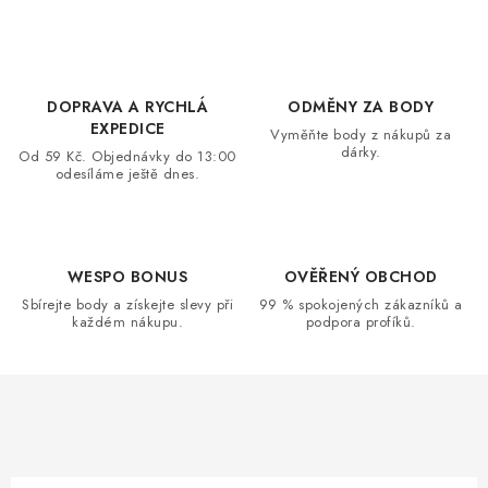
VRÁCENÍ ZBOŽÍ A REKLAMACE
MOJE OBJEDNÁVKA
DOPRAVA A RYCHLÁ
ODMĚNY ZA BODY
EXPEDICE
Vyměňte body z nákupů za
ZNAČKY
dárky.
Od 59 Kč. Objednávky do 13:00
odesíláme ještě dnes.
Hodnocení obchodu
🚚 Stav objednávky
Doprava a platba
Kontakt
Obchodní podmínky
Podmínky ochrany osobních údajů
Moje objednávka
WESPO BONUS
OVĚŘENÝ OBCHOD
Sbírejte body a získejte slevy při
99 % spokojených zákazníků a
každém nákupu.
podpora profíků.