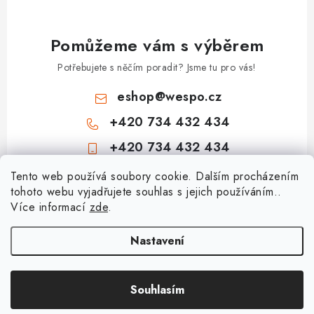
Pomůžeme vám s výběrem
Potřebujete s něčím poradit? Jsme tu pro vás!
eshop
@
wespo.cz
+420 734 432 434
+420 734 432 434
Z
Tento web používá soubory cookie. Dalším procházením
tohoto webu vyjadřujete souhlas s jejich používáním..
á
Více informací
zde
.
Informace pro vás
p
a
Hodnocení obchodu
Nastavení
Topenářská akademie
t
🚚 Stav objednávky
í
Nezámrzný venkovní ventil Kemper Frosti-Plus: Jak funguje a jak na
Souhlasím
Copyright 2026
obchod.wespo.cz
. Všechna práva vyhrazena.
Doprava a platba
montáž?
Vytvořil Shoptet