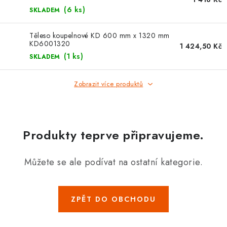
⚡ NOVINKA
(6 ks)
SKLADEM
🎁 ODMĚNY ZA BODY
Těleso koupelnové KD 600 mm x 1320 mm
KD6001320
1 424,50 Kč
🏆 WESPO BONUS
(1 ks)
SKLADEM
KONTAKT
Zobrazit více produktů
TOPENÁŘSKÁ AKADEMIE
Produkty teprve připravujeme.
OBCHODNÍ PODMÍNKY
O NÁS
Můžete se ale podívat na ostatní kategorie.
🚚 STAV OBJEDNÁVKY
ZPĚT DO OBCHODU
DOPRAVA A PLATBA