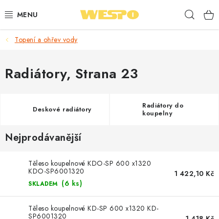
Přejít
Hleda
na
obsah
Topení a ohřev vody
ARMATURY PRO TOPENÍ A VODU
TOPENÍ A OHŘEV VODY
Radiátory
, Strana 23
TVAROVKY A TRUBKY
Radiátory do
Deskové radiátory
koupelny
VODOINSTALACE
Nejprodávanější
NÁŘADÍ
Těleso koupelnové KDO-SP 600 x1320
⭐ NEJLÉPE HODNOCENÉ
KDO-SP6001320
1 422,10 Kč
(6 ks)
SKLADEM
🏷️ VÝPRODEJ
Těleso koupelnové KD-SP 600 x1320 KD-
SP6001320
1 418 Kč