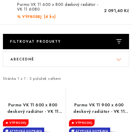
⚡ NOVINKA
Purmo VK 11 600 x 800 deskový radiátor -
VK 11 6080
2 091,40 Kč
🎁 ODMĚNY ZA BODY
(4 ks)
% VÝPRODEJ
🏆 WESPO BONUS
FILTROVAT PRODUKTY
KONTAKT
V
Ř
ABECEDNĚ
ý
a
TOPENÁŘSKÁ AKADEMIE
p
z
OBCHODNÍ PODMÍNKY
i
e
Stránka
1
z
1
-
3
položek celkem
s
n
O NÁS
p
í
r
p
Purmo VK 11 600 x 800
Purmo VK 11 900 x 600
🚚 STAV OBJEDNÁVKY
o
r
deskový radiátor - VK 11
deskový radiátor - VK 11
6080
9060
d
o
DOPRAVA A PLATBA
🔥 VÝPRODEJ
🔥 VÝPRODEJ
u
d
🚚 ATYPICKÁ DOPRAVA
🚚 ATYPICKÁ DOPRAVA