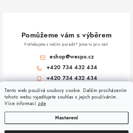
i
s
u
Pomůžeme vám s výběrem
Potřebujete s něčím poradit? Jsme tu pro vás!
eshop
@
wespo.cz
+420 734 432 434
+420 734 432 434
Z
Tento web používá soubory cookie. Dalším procházením
tohoto webu vyjadřujete souhlas s jejich používáním..
á
Více informací
zde
.
Informace pro vás
p
a
Hodnocení obchodu
Nastavení
Topenářská akademie
t
🚚 Stav objednávky
Nezámrzný venkovní ventil Kemper Frosti-Plus: Jak funguje a jak na