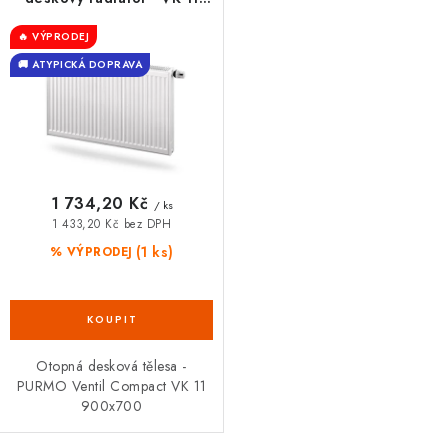
9070
🔥 VÝPRODEJ
🚚 ATYPICKÁ DOPRAVA
1 734,20 Kč
/ ks
1 433,20 Kč bez DPH
(1 ks)
% VÝPRODEJ
Otopná desková tělesa -
PURMO Ventil Compact VK 11
900x700