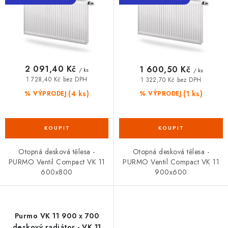
k
u
VRÁCENÍ ZBOŽÍ A REKLAMACE
t
k
ů
t
MOJE OBJEDNÁVKA
ů
ZNAČKY
2 091,40 Kč
1 600,50 Kč
/ ks
/ ks
1 728,40 Kč bez DPH
1 322,70 Kč bez DPH
Hodnocení obchodu
🚚 Stav objednávky
Doprava a platba
(4 ks)
(1 ks)
% VÝPRODEJ
% VÝPRODEJ
Kontakt
Obchodní podmínky
Podmínky ochrany osobních údajů
Moje objednávka
Otopná desková tělesa -
Otopná desková tělesa -
PURMO Ventil Compact VK 11
PURMO Ventil Compact VK 11
600x800
900x600
Purmo VK 11 900 x 700
deskový radiátor - VK 11