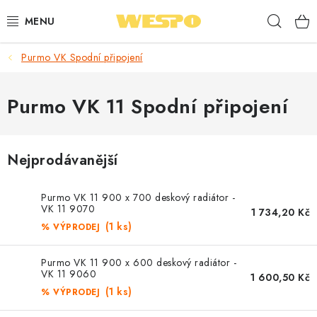
Přejít
Hleda
na
obsah
Purmo VK Spodní připojení
ARMATURY PRO TOPENÍ A VODU
TOPENÍ A OHŘEV VODY
Purmo VK 11 Spodní připojení
TVAROVKY A TRUBKY
Nejprodávanější
VODOINSTALACE
Purmo VK 11 900 x 700 deskový radiátor -
NÁŘADÍ
VK 11 9070
1 734,20 Kč
(1 ks)
% VÝPRODEJ
⭐ NEJLÉPE HODNOCENÉ
Purmo VK 11 900 x 600 deskový radiátor -
VK 11 9060
1 600,50 Kč
🏷️ VÝPRODEJ
(1 ks)
% VÝPRODEJ