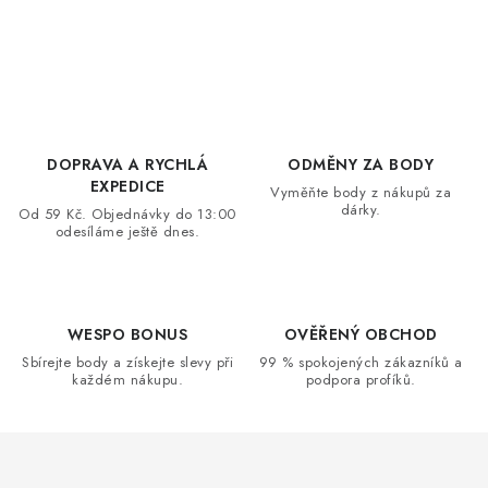
O
v
l
á
d
DOPRAVA A RYCHLÁ
ODMĚNY ZA BODY
a
EXPEDICE
Vyměňte body z nákupů za
dárky.
c
Od 59 Kč. Objednávky do 13:00
odesíláme ještě dnes.
í
p
r
v
WESPO BONUS
OVĚŘENÝ OBCHOD
k
Sbírejte body a získejte slevy při
99 % spokojených zákazníků a
každém nákupu.
podpora profíků.
y
v
ý
p