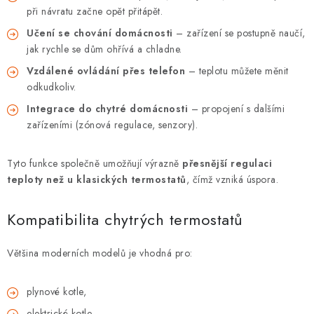
při návratu začne opět přitápět.
VRÁCENÍ ZBOŽÍ A REKLAMACE
Učení se chování domácnosti
– zařízení se postupně naučí,
jak rychle se dům ohřívá a chladne.
MOJE OBJEDNÁVKA
Vzdálené ovládání přes telefon
– teplotu můžete měnit
odkudkoliv.
ZNAČKY
Integrace do chytré domácnosti
– propojení s dalšími
zařízeními (zónová regulace, senzory).
Hodnocení obchodu
🚚 Stav objednávky
Doprava a platba
Kontakt
Obchodní podmínky
Tyto funkce společně umožňují výrazně
přesnější regulaci
Podmínky ochrany osobních údajů
Moje objednávka
teploty než u klasických termostatů
, čímž vzniká úspora.
Kompatibilita chytrých termostatů
Většina moderních modelů je vhodná pro:
plynové kotle,
elektrické kotle,