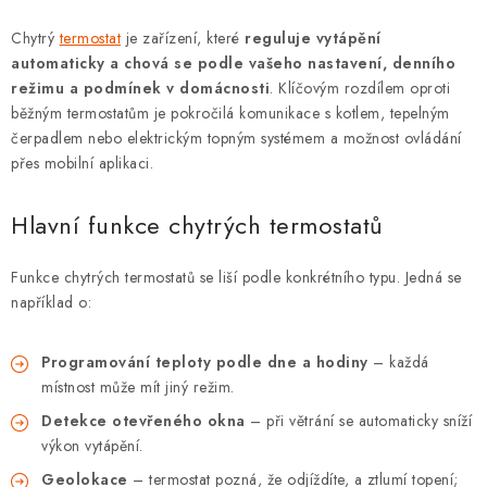
⚡ NOVINKA
Chytrý
termostat
je zařízení, které
reguluje vytápění
🎁 ODMĚNY ZA BODY
automaticky a chová se podle vašeho nastavení, denního
režimu a podmínek v domácnosti
. Klíčovým rozdílem oproti
běžným termostatům je pokročilá komunikace s kotlem, tepelným
🏆 WESPO BONUS
čerpadlem nebo elektrickým topným systémem a možnost ovládání
přes mobilní aplikaci.
KONTAKT
Hlavní funkce chytrých termostatů
TOPENÁŘSKÁ AKADEMIE
Funkce chytrých termostatů se liší podle konkrétního typu. Jedná se
OBCHODNÍ PODMÍNKY
například o:
O NÁS
Programování teploty podle dne a hodiny
– každá
místnost může mít jiný režim.
🚚 STAV OBJEDNÁVKY
Detekce otevřeného okna
– při větrání se automaticky sníží
výkon vytápění.
DOPRAVA A PLATBA
Geolokace
– termostat pozná, že odjíždíte, a ztlumí topení;