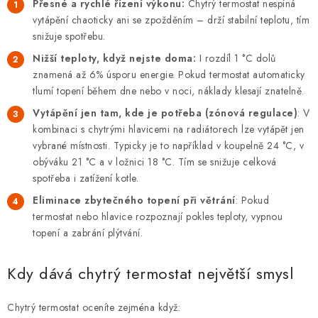
Přesné a rychlé řízení výkonu:
Chytrý termostat nespíná
vytápění chaoticky ani se zpožděním – drží stabilní teplotu, tím
snižuje spotřebu.
Nižší teploty, když nejste doma:
I rozdíl 1 °C dolů
znamená až 6% úsporu energie. Pokud termostat automaticky
tlumí topení během dne nebo v noci, náklady klesají znatelně.
Vytápění jen tam, kde je potřeba (zónová regulace)
: V
kombinaci s chytrými hlavicemi na radiátorech lze vytápět jen
vybrané místnosti. Typicky je to například v koupelně 24 °C, v
obýváku 21 °C a v ložnici 18 °C. Tím se snižuje celková
spotřeba i zatížení kotle.
Eliminace zbytečného topení při větrání
: Pokud
termostat nebo hlavice rozpoznají pokles teploty, vypnou
topení a zabrání plýtvání.
Kdy dává chytrý termostat největší smysl
Chytrý termostat oceníte zejména když: