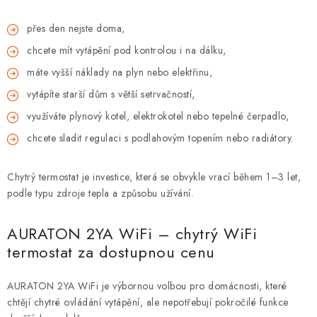
přes den nejste doma,
chcete mít vytápění pod kontrolou i na dálku,
máte vyšší náklady na plyn nebo elektřinu,
vytápíte starší dům s větší setrvačností,
využíváte plynový kotel, elektrokotel nebo tepelné čerpadlo,
chcete sladit regulaci s podlahovým topením nebo radiátory.
Chytrý termostat je investice, která se obvykle vrací během 1–3 let,
podle typu zdroje tepla a způsobu užívání.
AURATON 2YA WiFi – chytrý WiFi
termostat za dostupnou cenu
AURATON 2YA WiFi je výbornou volbou pro domácnosti, které
chtějí chytré ovládání vytápění, ale nepotřebují pokročilé funkce