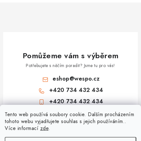
Pomůžeme vám s výběrem
Potřebujete s něčím poradit? Jsme tu pro vás!
eshop
@
wespo.cz
+420 734 432 434
+420 734 432 434
Z
Tento web používá soubory cookie. Dalším procházením
tohoto webu vyjadřujete souhlas s jejich používáním..
á
Více informací
zde
.
Informace pro vás
p