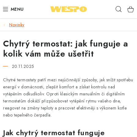
Přejít
Hleda
na
obsah
Novinky
ARMATURY PRO TOPENÍ A VODU
Chytrý termostat: jak funguje a
TOPENÍ A OHŘEV VODY
kolik vám může ušetřit
TVAROVKY A TRUBKY
20.11.2025
VODOINSTALACE
Chytré termostaty patří mezi nejúčinnější způsoby, jak snížit spotřebu
energií v domácnosti, zlepšit komfort a získat kontrolu nad
NÁŘADÍ
vytápěním odkudkoliv. Oproti klasickým manuálním či digitálním
termostatům dokáží přizpůsobovat vytápění rytmu vašeho dne,
⭐ NEJLÉPE HODNOCENÉ
reagovat na změny teploty a pracovat efektivněji s výkonem kotle
nebo tepelného čerpadla.
🏷️ VÝPRODEJ
Jak chytrý termostat funguje