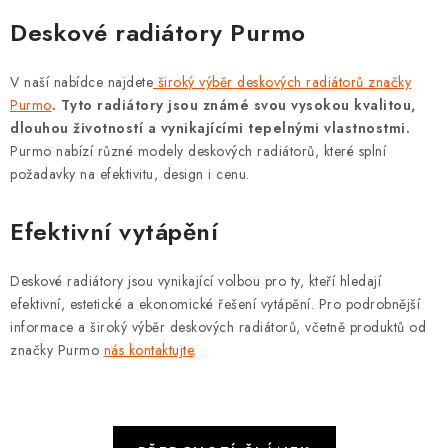
VRÁCENÍ ZBOŽÍ A REKLAMACE
Deskové radiátory Purmo
MOJE OBJEDNÁVKA
V naší nabídce najdete
široký výběr deskových radiátorů značky
Purmo
.
Tyto radiátory jsou známé svou vysokou kvalitou,
ZNAČKY
dlouhou životností a vynikajícími tepelnými vlastnostmi.
Purmo nabízí různé modely deskových radiátorů, které splní
požadavky na efektivitu, design i cenu.
Hodnocení obchodu
🚚 Stav objednávky
Doprava a platba
Kontakt
Obchodní podmínky
Efektivní vytápění
Podmínky ochrany osobních údajů
Moje objednávka
Deskové radiátory jsou vynikající volbou pro ty, kteří hledají
efektivní, estetické a ekonomické řešení vytápění. Pro podrobnější
informace a široký výběr deskových radiátorů, včetně produktů od
značky Purmo
nás kontaktujte
.