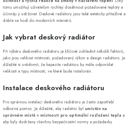
⚡ NOVINKA
účinnost a rychlá reakce na změny v nastavení topení
. Díky
tomu umožňují uživatelům rychleji dosáhnout požadované teploty a
účinněji ji udržovat. Deskové radiátory jsou také esteticky přitažlivé a
🎁 ODMĚNY ZA BODY
dobře se hodí do moderních interiérů.
🏆 WESPO BONUS
Jak vybrat deskový radiátor
KONTAKT
Při výběru deskového radiátoru je klíčové zohlednit několik faktorů,
jako jsou velikost místnosti, požadovaný výkon a design radiátoru. Je
TOPENÁŘSKÁ AKADEMIE
důležité si uvědomit, že kapacita radiátoru by měla odpovídat
velikosti a typu místnosti, ve které bude instalován.
OBCHODNÍ PODMÍNKY
Instalace deskového radiátoru
O NÁS
Pro správnou instalaci deskového radiátoru je často zapotřebí
🚚 STAV OBJEDNÁVKY
odborná pomoc. Je důležité, aby radiátor byl
umístěn na
správném místě v místnosti pro optimální rozložení tepla
a
DOPRAVA A PLATBA
aby byly dodrženy všechny bezpečnostní normy a požadavky.