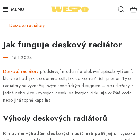
Přejít
Hleda
na
obsah
Deskové radiátory
ARMATURY PRO TOPENÍ A VODU
Jak funguje deskový radiátor
TOPENÍ A OHŘEV VODY
15.1.2024
TVAROVKY A TRUBKY
Deskové radiátory
představují moderní a efektivní způsob vytápění,
VODOINSTALACE
který se hodí jak do domácností, tak do komerčních prostor. Tyto
radiátory se vyznačují svým specifickým designem – jsou složeny z
NÁŘADÍ
jedné nebo více kovových desek, ve kterých cirkuluje ohřátá voda
nebo jiná topná kapalina.
⭐ NEJLÉPE HODNOCENÉ
Výhody deskových radiátorů
🏷️ VÝPRODEJ
K hlavním výhodám deskových radiátorů patří jejich vysoká