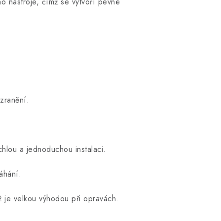
ho nástroje, čímž se vytvoří pevné
 zranění.
chlou a jednoduchou instalaci.
áhání.
ož je velkou výhodou při opravách.