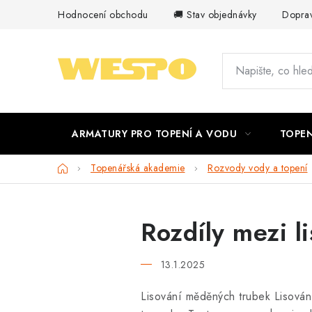
Přejít
Hodnocení obchodu
🚚 Stav objednávky
Doprav
na
obsah
ARMATURY PRO TOPENÍ A VODU
TOPEN
Domů
Topenářská akademie
Rozvody vody a topení
Rozdíly mezi 
13.1.2025
Lisování měděných trubek Lisování