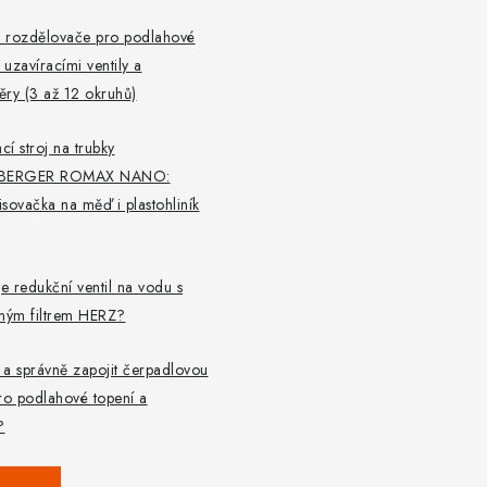
 rozdělovače pro podlahové
 uzavíracími ventily a
ry (3 až 12 okruhů)
cí stroj na trubky
BERGER ROMAX NANO:
lisovačka na měď i plastohliník
je redukční ventil na vodu s
aným filtrem HERZ?
t a správně zapojit čerpadlovou
ro podlahové topení a
?