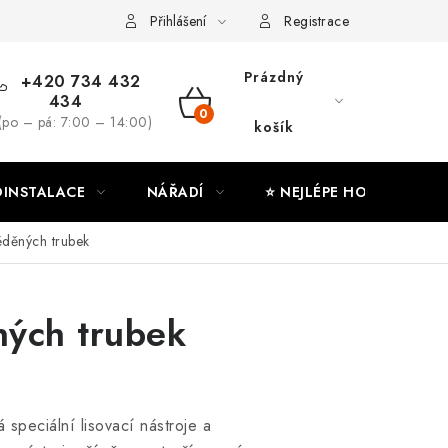
ny osobních údajů
Moje objednávka
Přihlášení
Registrace
Prázdný
+420 734 432
434
NÁKUPNÍ
(po – pá: 7:00 – 14:00)
košík
KOŠÍK
INSTALACE
NÁŘADÍ
⭐ NEJLÉPE HODNOCENÉ
ěděných trubek
ných trubek
speciální lisovací nástroje a