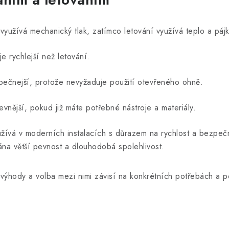
 využívá mechanický tlak, zatímco letování využívá teplo a páj
je rychlejší než letování.
zpečnejší, protože nevyžaduje použití otevřeného ohně.
evnější, pokud již máte potřebné nástroje a materiály.
užívá v moderních instalacích s důrazem na rychlost a bezpeč
ána větší pevnost a dlouhodobá spolehlivost.
ýhody a volba mezi nimi závisí na konkrétních potřebách a p