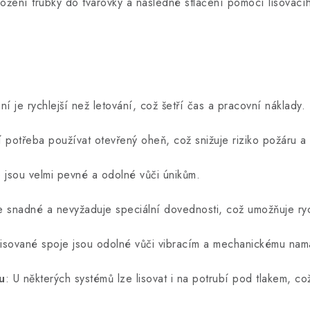
ložení trubky do tvarovky a následné stlačení pomocí lisovací
ání je rychlejší než letování, což šetří čas a pracovní náklady.
ní potřeba používat otevřený oheň, což snižuje riziko požáru a
e jsou velmi pevné a odolné vůči únikům.
je snadné a nevyžaduje speciální dovednosti, což umožňuje ry
Lisované spoje jsou odolné vůči vibracím a mechanickému nam
u
: U některých systémů lze lisovat i na potrubí pod tlakem, c