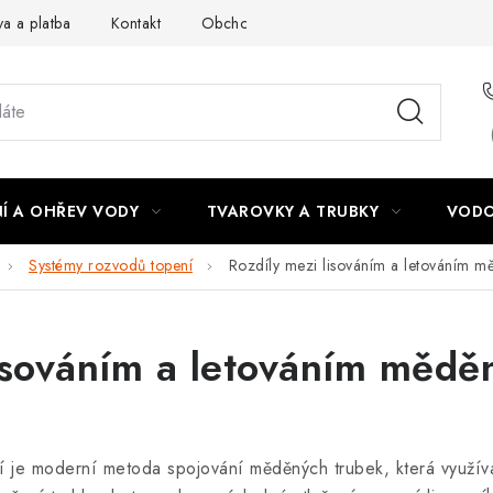
a a platba
Kontakt
Obchodní podmínky
Podmínky ochra
Í A OHŘEV VODY
TVAROVKY A TRUBKY
VODO
Systémy rozvodů topení
Rozdíly mezi lisováním a letováním m
lisováním a letováním mědě
 je moderní metoda spojování měděných trubek, která využívá 