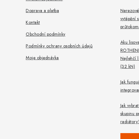
í
Doprava a platba
Nerezové
vytápění s
Kontakt
průtokomě
Obchodní podmínky
Aku lisova
Podmínky ochrany osobních údajů
ROTHEN
Moje objednávka
Nejlehčí 
(32 kN)
Jak fungu
integrov
Jak vybra
skupinu p
radiátory