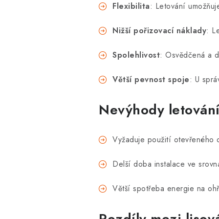
Flexibilita
: Letování umožňuj
Nižší pořizovací náklady
: L
Spolehlivost
: Osvědčená a d
Větší pevnost spoje
: U spr
Nevýhody letování
Vyžaduje použití otevřeného o
Delší doba instalace ve srovná
Větší spotřeba energie na ohř
Rozdíly mezi lisov