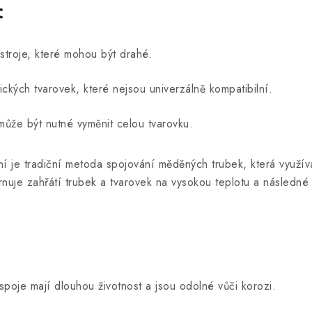
:
ástroje, které mohou být drahé.
ckých tvarovek, které nejsou univerzálně kompatibilní.
ůže být nutné vyměnit celou tvarovku.
 je tradiční metoda spojování měděných trubek, která využívá
uje zahřátí trubek a tvarovek na vysokou teplotu a následné p
spoje mají dlouhou životnost a jsou odolné vůči korozi.