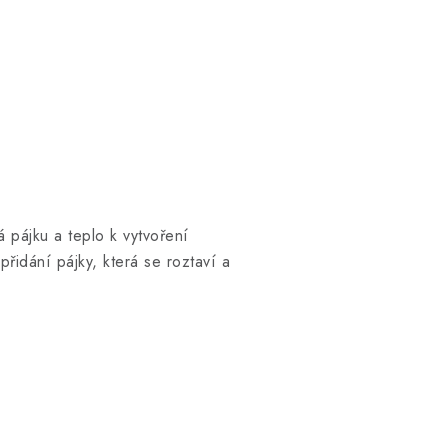
 pájku a teplo k vytvoření
řidání pájky, která se roztaví a
Zákaznická podpora
Stačí napsat, poradíme s čímkoli.