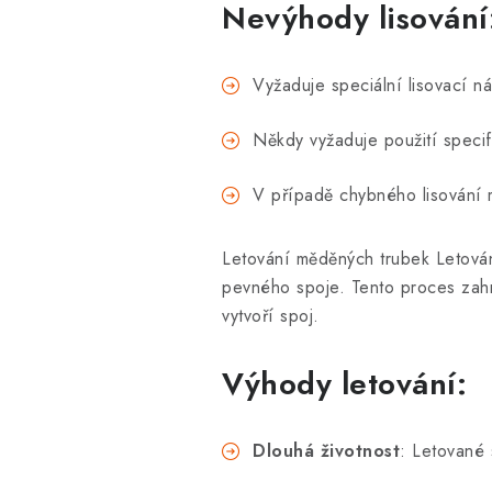
Nevýhody lisování
Vyžaduje speciální lisovací n
Někdy vyžaduje použití specifi
V případě chybného lisování m
Letování měděných trubek Letování
pevného spoje. Tento proces zahrn
vytvoří spoj.
Výhody letování:
Dlouhá životnost
: Letované 