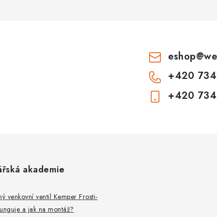
eshop
@
we
+420 734
+420 734
ářská akademie
 venkovní ventil Kemper Frosti-
 funguje a jak na montáž?