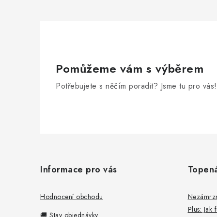
Pomůžeme vám s výběrem
Potřebujete s něčím poradit? Jsme tu pro vás!
Z
á
Informace pro vás
Topen
p
a
Hodnocení obchodu
Nezámrzný
Plus: Jak
t
🚚 Stav objednávky