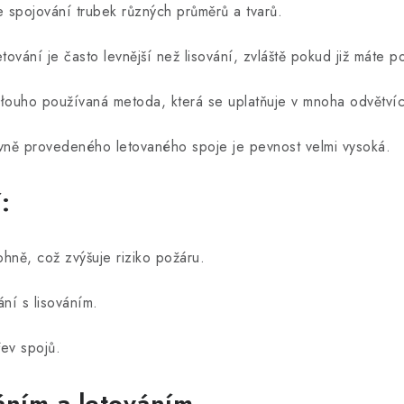
e spojování trubek různých průměrů a tvarů.
etování je často levnější než lisování, zvláště pokud již máte p
łouho používaná metoda, která se uplatňuje v mnoha odvětvíc
ávně provedeného letovaného spoje je pevnost velmi vysoká.
:
hně, což zvýšuje riziko požáru.
ní s lisováním.
ev spojů.
áním a letováním