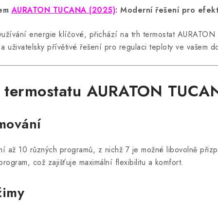
mem
AURATON TUCANA (2025)
: Moderní řešení pro efekt
 využívání energie klíčové, přichází na trh termostat AURAT
 uživatelsky přívětivé řešení pro regulaci teploty ve vašem 
sti termostatu AURATON TUCA
mování
í až 10 různých programů, z nichž 7 je možné libovolně přizp
rogram, což zajišťuje maximální flexibilitu a komfort.
žimy