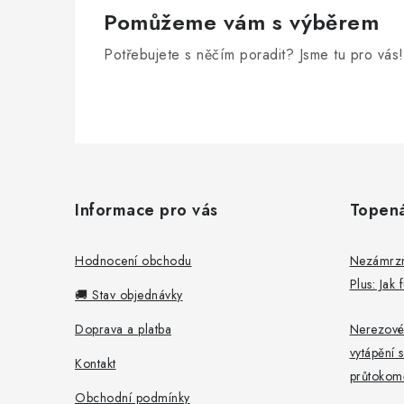
Pomůžeme vám s výběrem
Potřebujete s něčím poradit? Jsme tu pro vás!
Z
á
Informace pro vás
Topen
p
a
Hodnocení obchodu
Nezámrzný
Plus: Jak
t
🚚 Stav objednávky
í
Doprava a platba
Nerezové
vytápění s
Kontakt
průtokomě
Obchodní podmínky