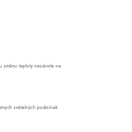
u změnu teploty nezávisle na
Zákaznická podpora
Stačí napsat, poradíme s čímkoli.
patných světelných podmínek.