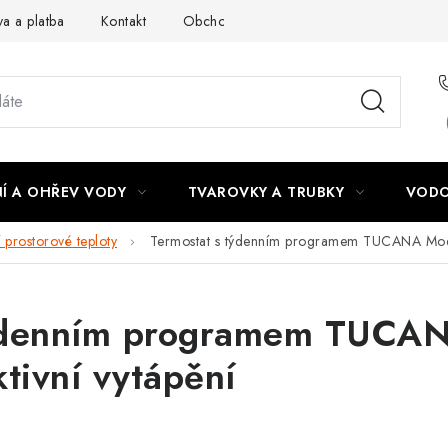
a a platba
Kontakt
Obchodní podmínky
Podmínky ochra
Í A OHŘEV VODY
TVAROVKY A TRUBKY
VODO
 prostorové teploty
Termostat s týdenním programem TUCANA Modern
týdenním programem TUCA
ktivní vytápění