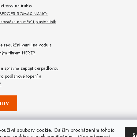
cí stroj na trubky
BERGER ROMAX NANO:
lisovačka na měď i plastohliník
je redukční ventil na vodu s
aným filtrem HERZ?
t a správně zapojit čerpadlovou
ro podlahové topení a
?
HIV
oužívá soubory cookie. Dalším procházením tohoto
S
ujete souhlas s jejich používáním.. Více informací