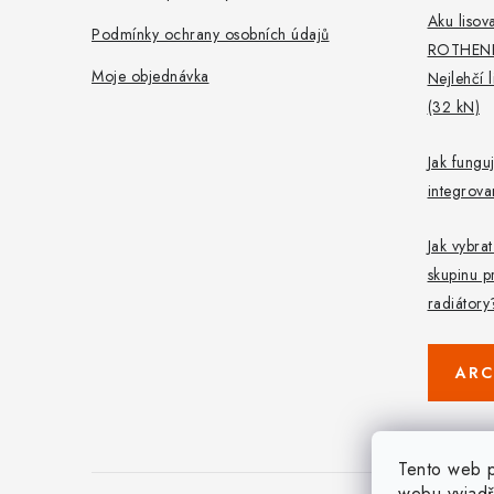
Aku lisova
Podmínky ochrany osobních údajů
ROTHEN
Moje objednávka
Nejlehčí 
(32 kN)
Jak fungu
integrov
Jak vybra
skupinu p
radiátory
ARC
Tento web p
webu vyjadř