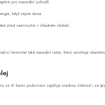
teplotu pro maximální pohodlí.
ergie, když nejste doma.
tém před zamrznutím v chladném období.
abízí termostat také manuální režim, který umožňuje okamžito
lej
ru ze tří barev podsvícení zajišťuje snadnou čitelnost i za š