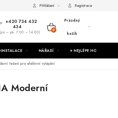
ny osobních údajů
Moje objednávka
Přihlášení
Registrace
Prázdný
+420 734 432
434
NÁKUPNÍ
(po – pá: 7:00 – 14:00)
košík
KOŠÍK
INSTALACE
NÁŘADÍ
⭐ NEJLÉPE HODNOCENÉ
í řešení pro efektivní vytápění
NA Moderní