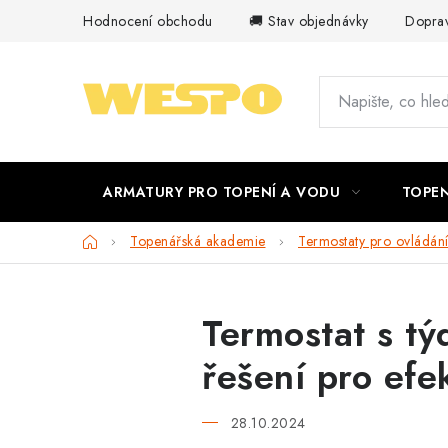
Přejít
Hodnocení obchodu
🚚 Stav objednávky
Doprav
na
obsah
ARMATURY PRO TOPENÍ A VODU
TOPEN
Domů
Topenářská akademie
Termostaty pro ovládání
Termostat s 
řešení pro efe
28.10.2024