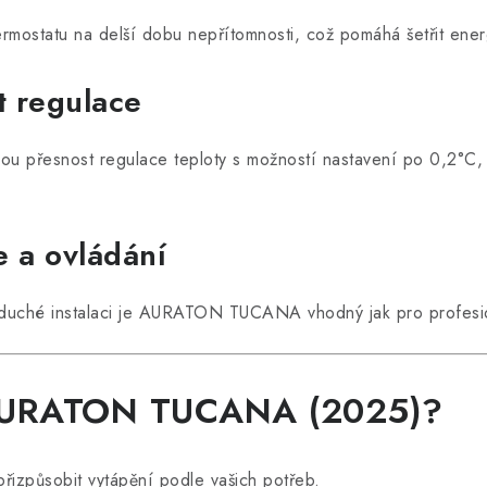
rmostatu na delší dobu nepřítomnosti, což pomáhá šetřit ener
t regulace
řesnost regulace teploty s možností nastavení po 0,2°C, co
e a ovládání
noduché instalaci je AURATON TUCANA vhodný jak pro profesion
t AURATON TUCANA (2025)?
řizpůsobit vytápění podle vašich potřeb.