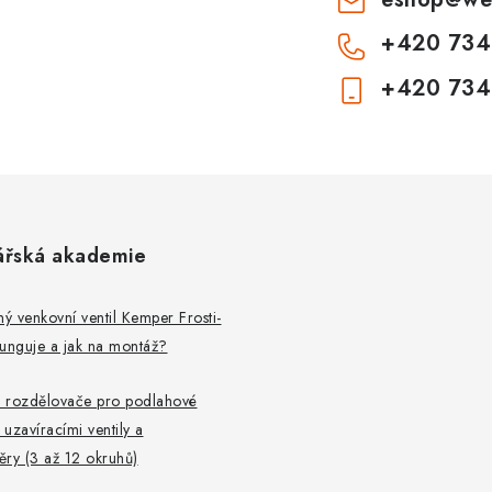
+420 734
+420 734
ářská akademie
 venkovní ventil Kemper Frosti-
 funguje a jak na montáž?
 rozdělovače pro podlahové
 uzavíracími ventily a
ry (3 až 12 okruhů)