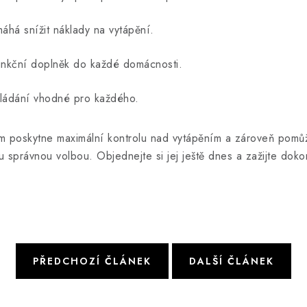
áhá snížit náklady na vytápění.
funkční doplněk do každé domácnosti.
 ovládání vhodné pro každého.
m poskytne maximální kontrolu nad vytápěním a zároveň pomůže
rávnou volbou. Objednejte si jej ještě dnes a zažijte doko
PŘEDCHOZÍ ČLÁNEK
DALŠÍ ČLÁNEK