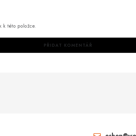
k k této položce.
PŘIDAT KOMENTÁŘ
eshop
@
we